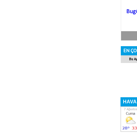
EN ÇO
Bu A