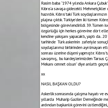
Rasim baba “1974 yılında Ankara Çubuk’
Kıbrıs’a savaşa gidecekti. Mehmetçikler 
hazırdık. Kıbrıs’taki Türk soydaşlarımızı
plajına çıktık. Türkiye’den iki tümen Kıb
bölgesinde görevlendirildi. 39. Tümen ise
özgürlüğü için herkes görevine dört elle 
kendine yakışanı yapacaktı, yaptı da.. 
tarihinde Türk askerinin zaferiyle sonuçla
soydaşlarımız birbirinden ayrılmayan etle
sonrası üzerine düşeni yapmıştır. Kıbrıs’
savaşmış, bu kardeşlerimizden Tarsus Ç
Mekanı cennet olsun” diye anlattı geçmişi
xx
NASIL BAŞKAN OLDU?
Askerlik sonrasında çalışma hayatı ve e
yıllarda Muharip Gaziler Derneğinde me
ardından başkanlık görevini üstlendiğini