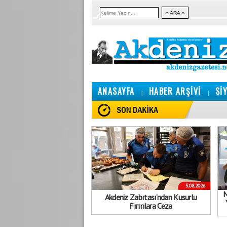
ANASAYFA
HABER ARŞİVİ
Sİ
|
|
5.08.2026
M
Akdeniz Zabıtası’ndan Kusurlu
Fırınlara Ceza