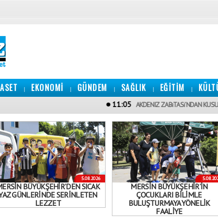
YASET
EKONOMİ
GÜNDEM
SAĞLIK
EĞİTİM
KÜLT
|
|
|
|
|
11:05
AKDENIZ ZABıTASı’NDAN KUSURLU FıRıNL
5.08.2026
5.08.20
ERSİN BÜYÜKŞEHİR’DEN SICAK
MERSİN BÜYÜKŞEHİR’İN
YAZ GÜNLERİNDE SERİNLETEN
ÇOCUKLARI BİLİMLE
LEZZET
BULUŞTURMAYA YÖNELİK
FAALİYE