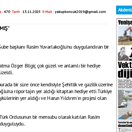
Akdeniz
 :
470
Tarih :
13.11.2025
E-Mail :
yakupboncuk2019@gmail.com
MIŞ”
Şube başkanı Rasim Yuvarlakoğlu’nu duygulandıran bir
atma Özger Bilgiç çok güzel ve anlamlı bir hediye
zeldi..
urada bir süre önce kendisiyle Şehitlik ve gazilik üzerine
u’na röportajın yer aldığı kitaptan hediye etti. Türkiye
ykülerinin yer aldığı ve Harun Yıldırım’ın projesi olan
 Türk Ordusunun bir mensubu olarak katılan Rasim
 duyguluydu..