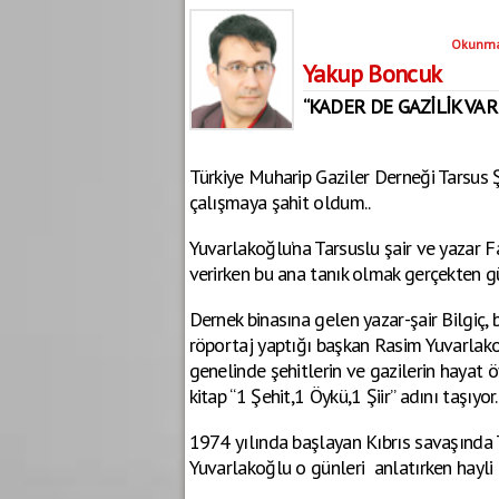
Okunma
Yakup Boncuk
“KADER DE GAZİLİK VAR
Türkiye Muharip Gaziler Derneği Tarsus 
çalışmaya şahit oldum..
Yuvarlakoğlu’na Tarsuslu şair ve yazar F
verirken bu ana tanık olmak gerçekten gü
Dernek binasına gelen yazar-şair Bilgiç, b
röportaj yaptığı başkan Rasim Yuvarlakoğl
genelinde şehitlerin ve gazilerin hayat ö
kitap “1 Şehit,1 Öykü,1 Şiir” adını taşıyor.
1974 yılında başlayan Kıbrıs savaşında
Yuvarlakoğlu o günleri anlatırken hayli