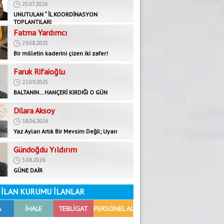
25.07.2026
UNUTULAN “ İL KOORDİNASYON
TOPLANTILARI
Fatma Yardımcı
29.08.2025
Bir milletin kaderini çizen iki zafer!
Faruk Rifaioğlu
22.09.2025
BALTANIN… HANÇERİ KIRDIĞI O GÜN
Dilara Aksoy
18.06.2026
Yaz Ayları Artık Bir Mevsim Değil; Uyarı
Gündoğdu Yıldırım
5.08.2026
GÜNE DAİR
 İLAN KURUMU İLANLAR