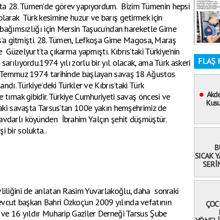
ta 28. Tümen’de görev yapıyordum. Bizim Tümenin hepsi
olarak Türk kesimine huzur ve barış getirmek için
n bağımsızlığı için Mersin Taşucu’ndan hareketle Girne
rıs’a gitmişti. 28. Tümen, Lefkoşa Girne Magosa, Maraş
 Güzelyurt’ta çıkarma yapmıştı. Kıbrıs’taki Türkiye’nin
FLAŞ 
sarılıyordu.1974 yılı zorlu bir yıl olacak, ama Türk askeri
20 Temmuz 1974 tarihinde başlayan savaş 18 Ağustos
ndı. Türkiye’deki Türkler ve Kıbrıs’taki Türk
Akde
 tırnak gibidir. Türkiye Cumhuriyeti savaş öncesi ve
Kusu
taki savaşta Tarsus’tan 100’e yakın hemşehrimiz de
avdarlı köyünden İbrahim Yalçın şehit düşmüştür.
 bir solukta..
B
SICAK 
SERİ
vliliğini de anlatan Rasim Yuvarlakoğlu, daha sonraki
vcut başkan Bahri Özkoç’un 2009 yılında vefatının
ÇOC
, ve 16 yıldır Muharip Gaziler Derneği Tarsus Şube