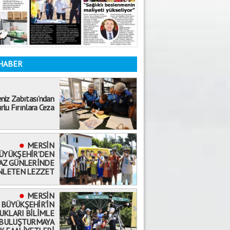
HABER
niz Zabıtası’ndan
rlu Fırınlara Ceza
MERSİN
ÜYÜKŞEHİR’DEN
YAZ GÜNLERİNDE
NLETEN LEZZET
MERSİN
BÜYÜKŞEHİR’İN
UKLARI BİLİMLE
BULUŞTURMAYA