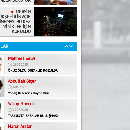
İMLERİ SÜRÜYOR
MERSİN
KŞEHİR’İN AÇIK
İNEMASI BU KEZ
MİNİKLER İÇİN
KURULDU
LAR
Mehmet Selvi
19.08.2020
ÖKÜZ ÖLDÜ ORTAKLIK BOZULDU!
Abdullah Biçer
6.03.2026
Yanlış Referans Kaybettirir
Yakup Boncuk
29.07.2026
TARSUS’TA ZAZALAR BULUŞMASI
Harun Arslan