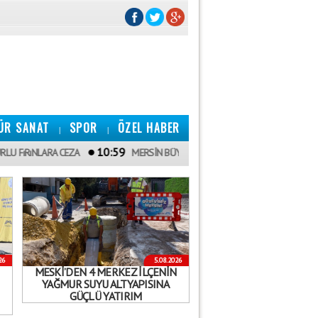
ÜR SANAT
SPOR
ÖZEL HABER
|
|
10:59
ARA CEZA
MERSİN BÜYÜKŞEHİR’DEN SICAK YAZ GÜNLERİNDE SERİNL
26
5.08.2026
MESKİ’DEN 4 MERKEZ İLÇENİN
YAĞMUR SUYU ALTYAPISINA
GÜÇLÜ YATIRIM