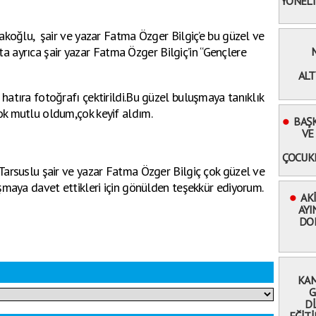
YÖNELİ
koğlu, şair ve yazar Fatma Özger Bilgiç’e bu güzel ve
pta ayrıca şair yazar Fatma Özger Bilgiç’in “Gençlere
ALT
atıra fotoğrafı çektirildi.Bu güzel buluşmaya tanıklık
k mutlu oldum,çok keyif aldım.
BAŞK
VE
ÇOCUK
arsuslu şair ve yazar Fatma Özger Bilgiç çok güzel ve
şmaya davet ettikleri için gönülden teşekkür ediyorum.
AK
AYI
DO
KAM
G
D