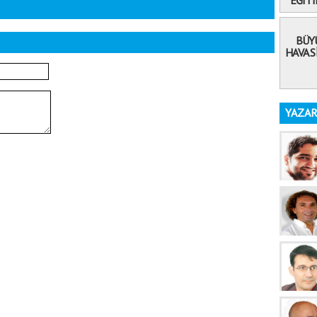
EĞİT
BÜYÜ
HAVA S
YAZAR