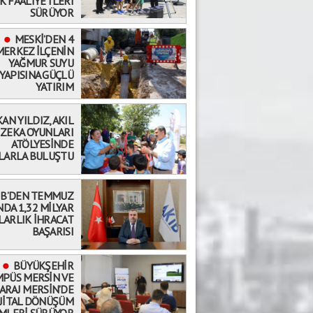
K FAALİYETLERİ
SÜRÜYOR
MESKİ’DEN 4
MERKEZ İLÇENİN
YAĞMUR SUYU
YAPISINA GÜÇLÜ
YATIRIM
AN YILDIZ, AKIL
 ZEKA OYUNLARI
ATÖLYESİNDE
LARLA BULUŞTU
İB’DEN TEMMUZ
NDA 1,32 MİLYAR
LARLIK İHRACAT
BAŞARISI
BÜYÜKŞEHİR
PÜS MERSİN VE
ARAJ MERSİN’DE
İJİTAL DÖNÜŞÜM