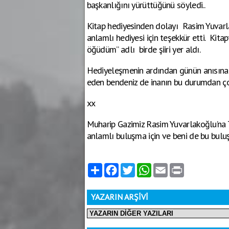
başkanlığını yürüttüğünü söyledi..
Kitap hediyesinden dolayı Rasim Yuvarla
anlamlı hediyesi için teşekkür etti. Kita
öğüdüm” adlı birde şiiri yer aldı.
Hediyeleşmenin ardından günün anısına h
eden bendeniz de inanın bu durumdan ço
xx
Muharip Gazimiz Rasim Yuvarlakoğlu’na T
anlamlı buluşma için ve beni de bu bulu
Paylaş
Facebook
Twitter
WhatsApp
Email
Print
YAZARIN ARŞİVİ