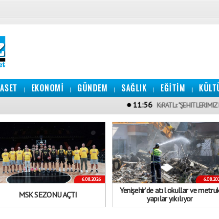
YASET
EKONOMİ
GÜNDEM
SAĞLIK
EĞİTİM
KÜLT
|
|
|
|
|
11:56
KıRATLı: "ŞEHITLERIMIZIN EMANET
6.08.2026
6.08.20
Yenişehir’de atıl okullar ve metru
MSK SEZONU AÇTI
yapılar yıkılıyor