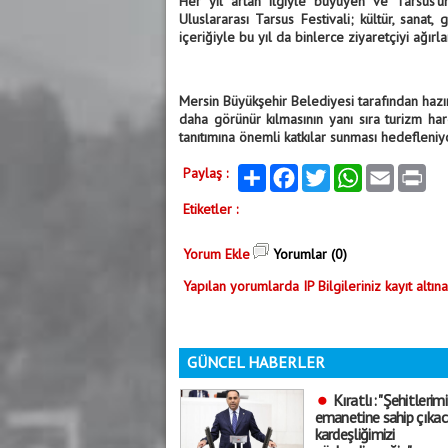
Her yıl artan ilgiyle büyüyen ve Tarsus’un
Uluslararası Tarsus Festivali; kültür, sanat
içeriğiyle bu yıl da binlerce ziyaretçiyi ağırl
Mersin Büyükşehir Belediyesi tarafından hazırlı
daha görünür kılmasının yanı sıra turizm har
tanıtımına önemli katkılar sunması hedefleniy
Paylaş :
Paylaş
Facebook
Twitter
WhatsApp
Email
Print
Etiketler :
Yorum Ekle
Yorumlar (0)
Yapılan yorumlarda IP Bilgileriniz kayıt altına
GÜNCEL HABERLER
Kıratlı: "Şehitlerimi
emanetine sahip çıkac
kardeşliğimizi