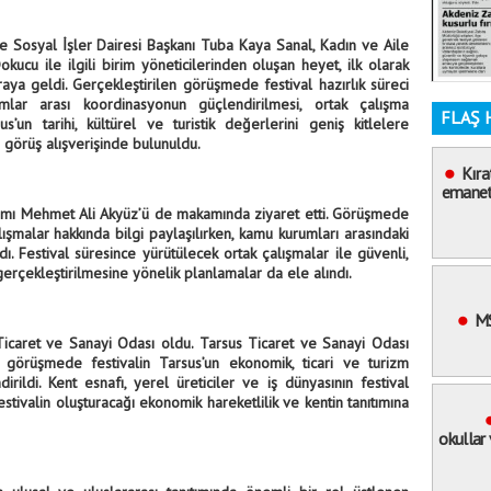
ve Sosyal İşler Dairesi Başkanı Tuba Kaya Sanal, Kadın ve Aile
kucu ile ilgili birim yöneticilerinden oluşan heyet, ilk olarak
raya geldi. Gerçekleştirilen görüşmede festival hazırlık süreci
umlar arası koordinasyonun güçlendirilmesi, ortak çalışma
FLAŞ 
sus’un tarihi, kültürel ve turistik değerlerini geniş kitlelere
a görüş alışverişinde bulunuldu.
Kıra
emaneti
ı Mehmet Ali Akyüz’ü de makamında ziyaret etti. Görüşmede
lışmalar hakkında bilgi paylaşılırken, kamu kurumları arasındaki
ı. Festival süresince yürütülecek ortak çalışmalar ile güvenli,
gerçekleştirilmesine yönelik planlamalar da ele alındı.
M
Ticaret ve Sanayi Odası oldu. Tarsus Ticaret ve Sanayi Odası
n görüşmede festivalin Tarsus’un ekonomik, ticari ve turizm
irildi. Kent esnafı, yerel üreticiler ve iş dünyasının festival
festivalin oluşturacağı ekonomik hareketlilik ve kentin tanıtımına
okullar