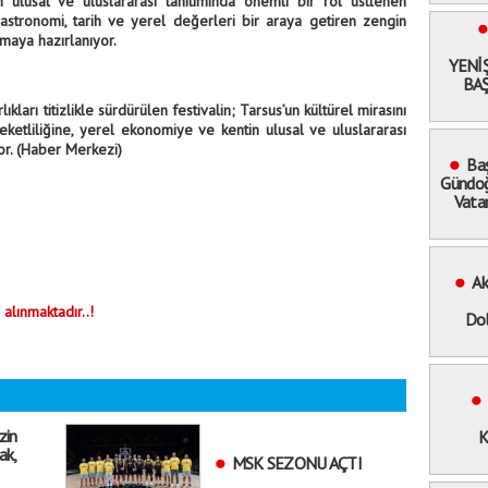
 ulusal ve uluslararası tanıtımında önemli bir rol üstlenen
, gastronomi, tarih ve yerel değerleri bir araya getiren zengin
amaya hazırlanıyor.
YENİ
BAŞ
kları titizlikle sürdürülen festivalin; Tarsus’un kültürel mirasını
eketliliğine, yerel ekonomiye ve kentin ulusal ve uluslararası
or. (Haber Merkezi)
Baş
Gündoğ
Vata
Ak
 alınmaktadır..!
Dol
zin
K
ak,
MSK SEZONU AÇTI