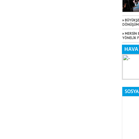
» BÜYÜKŞE
DÖNÜŞÜM 
» MERSİN 
YÖNELİK 
SOSYA