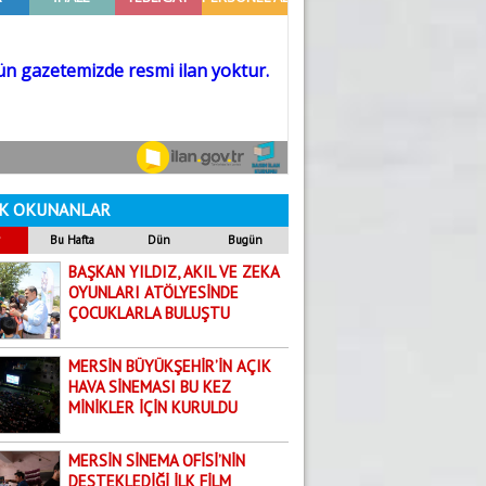
Dilara Aksoy
18.06.2026
Yaz Ayları Artık Bir Mevsim Değil; Uyarı
Gündoğdu Yıldırım
5.08.2026
GÜNE DAİR
Mehmet Selvi
K OKUNANLAR
19.08.2020
Bu Hafta
Dün
Bugün
ÖKÜZ ÖLDÜ ORTAKLIK BOZULDU!
BAŞKAN YILDIZ, AKIL VE ZEKA
Abdullah Biçer
OYUNLARI ATÖLYESİNDE
ÇOCUKLARLA BULUŞTU
6.03.2026
Yanlış Referans Kaybettirir
MERSİN BÜYÜKŞEHİR’İN AÇIK
Yakup Boncuk
HAVA SİNEMASI BU KEZ
29.07.2026
MİNİKLER İÇİN KURULDU
TARSUS’TA ZAZALAR BULUŞMASI
Harun Arslan
MERSİN SİNEMA OFİSİ’NİN
DESTEKLEDİĞİ İLK FİLM
7.08.2026