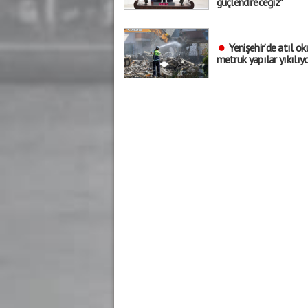
güçlendireceğiz"
Yenişehir’de atıl ok
metruk yapılar yıkılıy