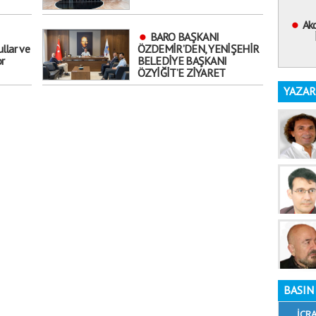
Akd
BARO BAŞKANI
ullar ve
ÖZDEMİR’DEN, YENİŞEHİR
or
BELEDİYE BAŞKANI
ÖZYİĞİT’E ZİYARET
YAZAR
BASIN 