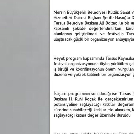
Mersin Büyükşehir Belediyesi Kültür, Sanat 
Hizmetleri Dairesi Başkanı Şerife Hasoğlu Do
Tarsus Belediye Başkanı Ali Boltaç ile bir a
kapsamlı şekilde değerlendirilirken; kur
alanlarının geliştirilmesi ve festivalin Tar
ulaştıracak güçlü bir organizasyon anlayışıyl
Heyet, program kapsamında Tarsus Kaymakam
festival organizasyonuna ilişkin yürütülen ça
iş birliği ve koordinasyonun önemi vurguland
düzenli ve yüksek katılımlı bir organizasyon 
İstişare programının son durağı ise Tarsus 
Başkanı H. Ruhi Koçak ile gerçekleştirile
potansiyeline sağlayacağı katkılar değerlend
sürecine sunabileceği katkılar ele alınırken, 
sağlayacağı katma değer üzerinde duruldu.