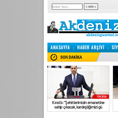
ANASAYFA
HABER ARŞİVİ
Sİ
|
|
7.08.2026
Kıratlı: "Şehitlerimizin emanetine
sahip çıkacak, kardeşliğimizi gü