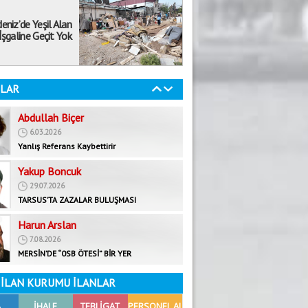
Mehmet Selvi
eniz’de Yeşil Alan
19.08.2020
İşgaline Geçit Yok
ÖKÜZ ÖLDÜ ORTAKLIK BOZULDU!
Abdullah Biçer
6.03.2026
LAR
Yanlış Referans Kaybettirir
Yakup Boncuk
29.07.2026
TARSUS’TA ZAZALAR BULUŞMASI
Harun Arslan
7.08.2026
MERSİN’DE “0SB ÖTESİ” BİR YER
Fatma Yardımcı
29.08.2025
Bir milletin kaderini çizen iki zafer!
Faruk Rifaioğlu
İLAN KURUMU İLANLAR
22.09.2025
BALTANIN… HANÇERİ KIRDIĞI O GÜN