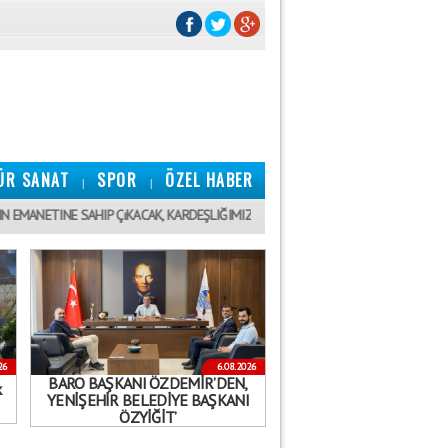
ÜR SANAT
SPOR
ÖZEL HABER
|
|
18:50
INE SAHIP ÇıKACAK, KARDEŞLIĞIMIZI GÜÇLENDIRECEĞIZ"
MSK SEZONU
26
6.08.2026
BARO BAŞKANI ÖZDEMİR’DEN,
k
YENİŞEHİR BELEDİYE BAŞKANI
ÖZYİĞİT’