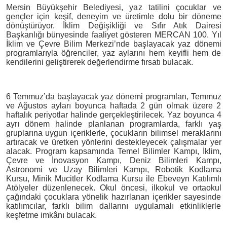
Mersin Büyükşehir Belediyesi, yaz tatilini çocuklar ve
gençler için keşif, deneyim ve üretimle dolu bir döneme
dönüştürüyor. İklim Değişikliği ve Sıfır Atık Dairesi
Başkanlığı bünyesinde faaliyet gösteren MERCAN 100. Yıl
İklim ve Çevre Bilim Merkezi’nde başlayacak yaz dönemi
programlarıyla öğrenciler, yaz aylarını hem keyifli hem de
kendilerini geliştirerek değerlendirme fırsatı bulacak.
6 Temmuz’da başlayacak yaz dönemi programları, Temmuz
ve Ağustos ayları boyunca haftada 2 gün olmak üzere 2
haftalık periyotlar halinde gerçekleştirilecek. Yaz boyunca 4
ayrı dönem halinde planlanan programlarda, farklı yaş
gruplarına uygun içeriklerle, çocukların bilimsel meraklarını
artıracak ve üretken yönlerini destekleyecek çalışmalar yer
alacak. Program kapsamında Temel Bilimler Kampı, İklim,
Çevre ve İnovasyon Kampı, Deniz Bilimleri Kampı,
Astronomi ve Uzay Bilimleri Kampı, Robotik Kodlama
Kursu, Minik Mucitler Kodlama Kursu ile Ebeveyn Katılımlı
Atölyeler düzenlenecek. Okul öncesi, ilkokul ve ortaokul
çağındaki çocuklara yönelik hazırlanan içerikler sayesinde
katılımcılar, farklı bilim dallarını uygulamalı etkinliklerle
keşfetme imkânı bulacak.