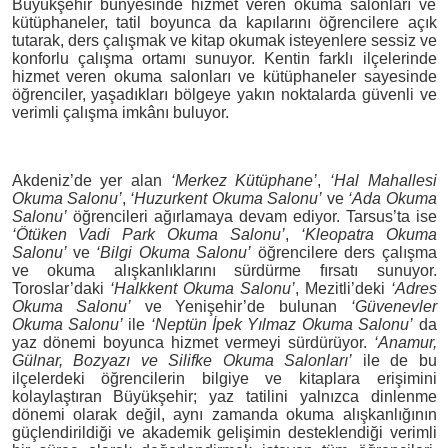
Büyükşehir bünyesinde hizmet veren okuma salonları ve
kütüphaneler, tatil boyunca da kapılarını öğrencilere açık
tutarak, ders çalışmak ve kitap okumak isteyenlere sessiz ve
konforlu çalışma ortamı sunuyor. Kentin farklı ilçelerinde
hizmet veren okuma salonları ve kütüphaneler sayesinde
öğrenciler, yaşadıkları bölgeye yakın noktalarda güvenli ve
verimli çalışma imkânı buluyor.
Akdeniz’de yer alan
‘Merkez Kütüphane’
,
‘Hal Mahallesi
Okuma Salonu’
,
‘Huzurkent Okuma Salonu’
ve
‘Ada Okuma
Salonu’
öğrencileri ağırlamaya devam ediyor. Tarsus’ta ise
‘Ötüken Vadi Park Okuma Salonu’
,
‘Kleopatra Okuma
Salonu’
ve
‘Bilgi Okuma Salonu’
öğrencilere ders çalışma
ve okuma alışkanlıklarını sürdürme fırsatı sunuyor.
Toroslar’daki
‘Halkkent Okuma Salonu’
, Mezitli’deki
‘Adres
Okuma Salonu’
ve Yenişehir’de bulunan
‘Güvenevler
Okuma Salonu’
ile
‘Neptün İpek Yılmaz Okuma Salonu’
da
yaz dönemi boyunca hizmet vermeyi sürdürüyor.
‘Anamur,
Gülnar, Bozyazı ve Silifke Okuma Salonları’
ile de bu
ilçelerdeki öğrencilerin bilgiye ve kitaplara erişimini
kolaylaştıran Büyükşehir; yaz tatilini yalnızca dinlenme
dönemi olarak değil, aynı zamanda okuma alışkanlığının
güçlendirildiği ve akademik gelişimin desteklendiği verimli