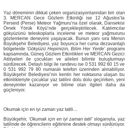
Yaz döneminin dikkat çeken organizasyonlarından biri olan
3. MERCAN Gece Gözlem Etkinliği ise 12 Ağustos’ta
Perseid (Perse) Meteor Yağmuru’na özel olarak, Darısekisi
Örnek Yörük Köyü’nde gerçekleştirilecek. Katılımcılar
gökyüzünü teleskoplarla inceleme ve meteor yağmurunu
gözlemleme deneyimi yaşayacak. Bunun yanı sıra Mersin
Büyükşehir Belediyesi, yaz boyunca her cuma dezavantajlı
bölgelerde
‘Gökyüzü Hepimizin, Bilim Her Yerde’
programı
kapsamında, Güneş Gözlem Etkinlikleri ve MERCAN Gezici
Atölyeleri ile çocukları ve aileleri bilimle buluşturmayı
sürdürecek. Detaylı bilgi ile randevu ise 0 531 992 60 15 ve
0 531 992 79 80 numaralı telefon üzerinden alınabiliyor.
Büyükşehir Belediyesi’nin kentin her noktasına ulaşan bu
etkinlikleriyle çocuklar yaz tatilini dolu dolu geçirirken, yeni
deneyimler kazanıyor ve bilime olan ilgileri daha da
güçleniyor.
Okumak için en iyi zaman yaz tatili…
Büyükşehir,
‘Okumak için en iyi zaman tatil’
sloganıyla, yaz
tatilinde de öğrencilerin eğitimine destek olmayı sürdürüyor.