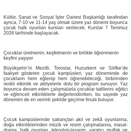
Kültür, Sanat ve Sosyal İşler Dairesi Başkanlığı tarafından
ayrıca, 7-10 ve 11-14 yaş olmak üzere yaz dönemi boyunca
çocuk halk oyunları kursları verilecek. Kurslar 7 Temmuz
2026 tarihinde başlayacak.
Çocuklar üretmenin, keşfetmenin ve birlikte öğrenmenin
keyfini yaşıyor
Büyükşehir’in Mezitli, Toroslar, Huzurkent ve Silifke’de
faaliyet gösteren çocuk kampüsleri; yaz döneminde de
çocukların hem eğlenip hem öğrenebileceği, birbirinden
renkli etkinlik ve atölyelerle dolu bir program sunuyor. Yaz
boyunca devam eden çalışmalarla çocuklar tatillerini eğitici
ve eğlenceli etkinliklerle değerlendirirken, bu sayede yaz
dönemini de en verimli şekilde geçirme fırsatı buluyor.
Çocuk kampüslerinde satrançtan akıl ve zekâ oyunlarına,
doğa etkinliklerinden müzik ve resim çalışmalarına, masal-
drama, halk oyunları, teknoloji-tasarım, yaratıcı mutfak ve