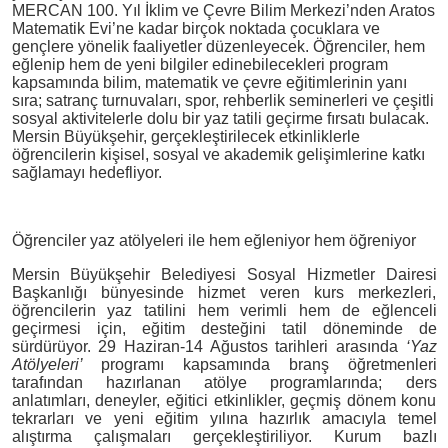
MERCAN 100. Yıl İklim ve Çevre Bilim Merkezi’nden Aratos
Matematik Evi’ne kadar birçok noktada çocuklara ve
gençlere yönelik faaliyetler düzenleyecek. Öğrenciler, hem
eğlenip hem de yeni bilgiler edinebilecekleri program
kapsamında bilim, matematik ve çevre eğitimlerinin yanı
sıra; satranç turnuvaları, spor, rehberlik seminerleri ve çeşitli
sosyal aktivitelerle dolu bir yaz tatili geçirme fırsatı bulacak.
Mersin Büyükşehir, gerçekleştirilecek etkinliklerle
öğrencilerin kişisel, sosyal ve akademik gelişimlerine katkı
sağlamayı hedefliyor.
Öğrenciler yaz atölyeleri ile hem eğleniyor hem öğreniyor
Mersin Büyükşehir Belediyesi Sosyal Hizmetler Dairesi
Başkanlığı bünyesinde hizmet veren kurs merkezleri,
öğrencilerin yaz tatilini hem verimli hem de eğlenceli
geçirmesi için, eğitim desteğini tatil döneminde de
sürdürüyor. 29 Haziran-14 Ağustos tarihleri arasında
‘Yaz
Atölyeleri’
programı kapsamında branş öğretmenleri
tarafından hazırlanan atölye programlarında; ders
anlatımları, deneyler, eğitici etkinlikler, geçmiş dönem konu
tekrarları ve yeni eğitim yılına hazırlık amacıyla temel
alıştırma çalışmaları gerçekleştiriliyor. Kurum bazlı