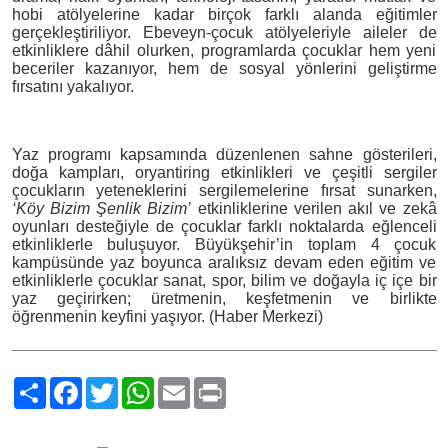
hobi atölyelerine kadar birçok farklı alanda eğitimler
gerçekleştiriliyor. Ebeveyn-çocuk atölyeleriyle aileler de
etkinliklere dâhil olurken, programlarda çocuklar hem yeni
beceriler kazanıyor, hem de sosyal yönlerini geliştirme
fırsatını yakalıyor.
Yaz programı kapsamında düzenlenen sahne gösterileri,
doğa kampları, oryantiring etkinlikleri ve çeşitli sergiler
çocukların yeteneklerini sergilemelerine fırsat sunarken,
‘Köy Bizim Şenlik Bizim’
etkinliklerine verilen akıl ve zekâ
oyunları desteğiyle de çocuklar farklı noktalarda eğlenceli
etkinliklerle buluşuyor. Büyükşehir’in toplam 4 çocuk
kampüsünde yaz boyunca aralıksız devam eden eğitim ve
etkinliklerle çocuklar sanat, spor, bilim ve doğayla iç içe bir
yaz geçirirken; üretmenin, keşfetmenin ve birlikte
öğrenmenin keyfini yaşıyor. (Haber Merkezi)
Paylaş
Facebook
Twitter
WhatsApp
Email
Print