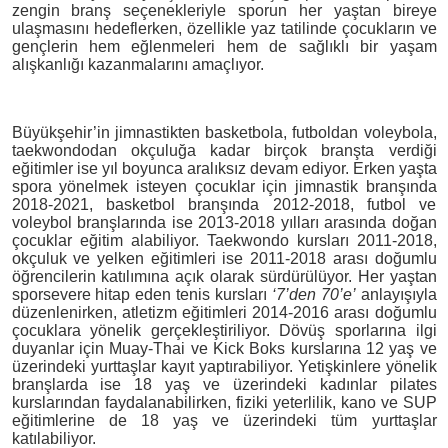
zengin branş seçenekleriyle sporun her yaştan bireye
ulaşmasını hedeflerken, özellikle yaz tatilinde çocukların ve
gençlerin hem eğlenmeleri hem de sağlıklı bir yaşam
alışkanlığı kazanmalarını amaçlıyor.
Büyükşehir’in jimnastikten basketbola, futboldan voleybola,
taekwondodan okçuluğa kadar birçok branşta verdiği
eğitimler ise yıl boyunca aralıksız devam ediyor. Erken yaşta
spora yönelmek isteyen çocuklar için jimnastik branşında
2018-2021, basketbol branşında 2012-2018, futbol ve
voleybol branşlarında ise 2013-2018 yılları arasında doğan
çocuklar eğitim alabiliyor. Taekwondo kursları 2011-2018,
okçuluk ve yelken eğitimleri ise 2011-2018 arası doğumlu
öğrencilerin katılımına açık olarak sürdürülüyor. Her yaştan
sporsevere hitap eden tenis kursları
‘7’den 70’e’
anlayışıyla
düzenlenirken, atletizm eğitimleri 2014-2016 arası doğumlu
çocuklara yönelik gerçekleştiriliyor. Dövüş sporlarına ilgi
duyanlar için Muay-Thai ve Kick Boks kurslarına 12 yaş ve
üzerindeki yurttaşlar kayıt yaptırabiliyor. Yetişkinlere yönelik
branşlarda ise 18 yaş ve üzerindeki kadınlar pilates
kurslarından faydalanabilirken, fiziki yeterlilik, kano ve SUP
eğitimlerine de 18 yaş ve üzerindeki tüm yurttaşlar
katılabiliyor.