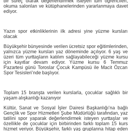
bir süreç olarak değerlendirmek isteyen tüm öğrencileri,
okuma salonları ve kütüphanelerinden yararlanmaya davet
ediyor.
Yazın spor etkinliklerinin ilk adresi yine yüzme kursları
olacak
Büyükşehir bünyesinde verilen ücretsiz spor eğitimlerinden,
yalnızca yüzme kursları yaz döneminde açılıyor. 6 yaş ve
üzeri tüm yurttaşların katılım sağlayabileceği yüzme kursu
için kayıtlar devam ediyor. Yüzme kursu 6 Temmuz
Pazartesi günü Toroslar Çocuk Kampüsü ile Macit Özcan
Spor Tesisleri’nde başlıyor.
Toplam 15 branşta verilen kurslarla, çocuklar sağlıklı bir
yaşam alışkanlığı kazanıyor
Kültür, Sanat ve Sosyal İşler Dairesi Başkanlığı’na bağlı
Gençlik ve Spor Hizmetleri Şube Müdürlüğü tarafından, yaz
tatilini spor yaparak değerlendirmek isteyen yurttaşlar ve
özellikle de çocuklar için birbirinden farklı toplam 15 kurs
hizmet veriyor. Büyükşehir, farklı yaş gruplarına hitap eden