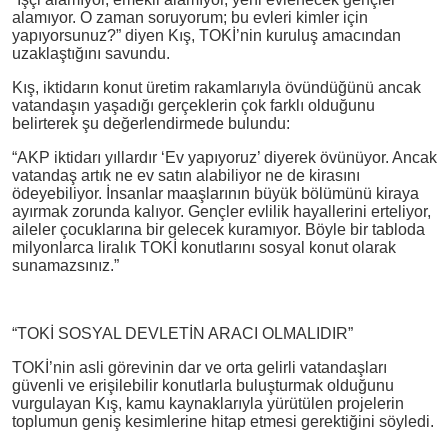
alamıyor. O zaman soruyorum; bu evleri kimler için
yapıyorsunuz?” diyen Kış, TOKİ’nin kuruluş amacından
uzaklaştığını savundu.
Kış, iktidarın konut üretim rakamlarıyla övündüğünü ancak
vatandaşın yaşadığı gerçeklerin çok farklı olduğunu
belirterek şu değerlendirmede bulundu:
“AKP iktidarı yıllardır ‘Ev yapıyoruz’ diyerek övünüyor. Ancak
vatandaş artık ne ev satın alabiliyor ne de kirasını
ödeyebiliyor. İnsanlar maaşlarının büyük bölümünü kiraya
ayırmak zorunda kalıyor. Gençler evlilik hayallerini erteliyor,
aileler çocuklarına bir gelecek kuramıyor. Böyle bir tabloda
milyonlarca liralık TOKİ konutlarını sosyal konut olarak
sunamazsınız.”
“TOKİ SOSYAL DEVLETİN ARACI OLMALIDIR”
TOKİ’nin asli görevinin dar ve orta gelirli vatandaşları
güvenli ve erişilebilir konutlarla buluşturmak olduğunu
vurgulayan Kış, kamu kaynaklarıyla yürütülen projelerin
toplumun geniş kesimlerine hitap etmesi gerektiğini söyledi.