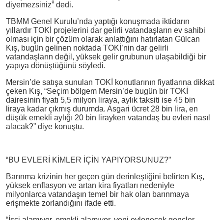
diyemezsiniz” dedi.
TBMM Genel Kurulu’nda yaptığı konuşmada iktidarın
yıllardır TOKİ projelerini dar gelirli vatandaşların ev sahibi
olması için bir çözüm olarak anlattığını hatırlatan Gülcan
Kış, bugün gelinen noktada TOKİ’nin dar gelirli
vatandaşların değil, yüksek gelir grubunun ulaşabildiği bir
yapıya dönüştüğünü söyledi.
Mersin’de satışa sunulan TOKİ konutlarının fiyatlarına dikkat
çeken Kış, “Seçim bölgem Mersin’de bugün bir TOKİ
dairesinin fiyatı 5,5 milyon liraya, aylık taksiti ise 45 bin
liraya kadar çıkmış durumda. Asgari ücret 28 bin lira, en
düşük emekli aylığı 20 bin lirayken vatandaş bu evleri nasıl
alacak?” diye konuştu.
“BU EVLERİ KİMLER İÇİN YAPIYORSUNUZ?”
Barınma krizinin her geçen gün derinleştiğini belirten Kış,
yüksek enflasyon ve artan kira fiyatları nedeniyle
milyonlarca vatandaşın temel bir hak olan barınmaya
erişmekte zorlandığını ifade etti.
“İşçi alamıyor, emekli alamıyor, yeni evlenecek gençler