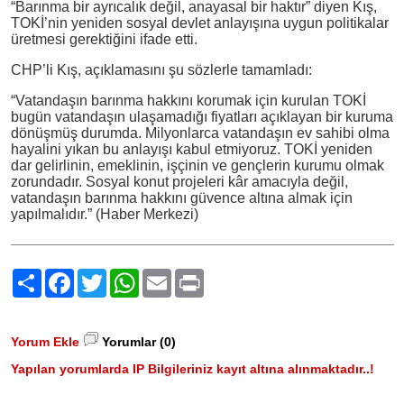
“Barınma bir ayrıcalık değil, anayasal bir haktır” diyen Kış,
TOKİ’nin yeniden sosyal devlet anlayışına uygun politikalar
üretmesi gerektiğini ifade etti.
CHP’li Kış, açıklamasını şu sözlerle tamamladı:
“Vatandaşın barınma hakkını korumak için kurulan TOKİ
bugün vatandaşın ulaşamadığı fiyatları açıklayan bir kuruma
dönüşmüş durumda. Milyonlarca vatandaşın ev sahibi olma
hayalini yıkan bu anlayışı kabul etmiyoruz. TOKİ yeniden
dar gelirlinin, emeklinin, işçinin ve gençlerin kurumu olmak
zorundadır. Sosyal konut projeleri kâr amacıyla değil,
vatandaşın barınma hakkını güvence altına almak için
yapılmalıdır.” (Haber Merkezi)
Paylaş
Facebook
Twitter
WhatsApp
Email
Print
Yorum Ekle
Yorumlar (0)
Yapılan yorumlarda IP Bilgileriniz kayıt altına alınmaktadır..!