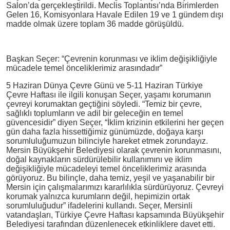
Salon’da gerçekleştirildi. Meclis Toplantısı’nda Birimlerden
Gelen 16, Komisyonlara Havale Edilen 19 ve 1 gündem dışı
madde olmak üzere toplam 36 madde görüşüldü.
Başkan Seçer: “Çevrenin korunması ve iklim değişikliğiyle
mücadele temel önceliklerimiz arasındadır”
5 Haziran Dünya Çevre Günü ve 5-11 Haziran Türkiye
Çevre Haftası ile ilgili konuşan Seçer, yaşamı korumanın
çevreyi korumaktan geçtiğini söyledi. “Temiz bir çevre,
sağlıklı toplumların ve adil bir geleceğin en temel
güvencesidir” diyen Seçer, “İklim krizinin etkilerini her geçen
gün daha fazla hissettiğimiz günümüzde, doğaya karşı
sorumluluğumuzun bilinciyle hareket etmek zorundayız.
Mersin Büyükşehir Belediyesi olarak çevrenin korunmasını,
doğal kaynakların sürdürülebilir kullanımını ve iklim
değişikliğiyle mücadeleyi temel önceliklerimiz arasında
görüyoruz. Bu bilinçle, daha temiz, yeşil ve yaşanabilir bir
Mersin için çalışmalarımızı kararlılıkla sürdürüyoruz. Çevreyi
korumak yalnızca kurumların değil, hepimizin ortak
sorumluluğudur” ifadelerini kullandı. Seçer, Mersinli
vatandaşları, Türkiye Çevre Haftası kapsamında Büyükşehir
Belediyesi tarafından düzenlenecek etkinliklere davet etti.