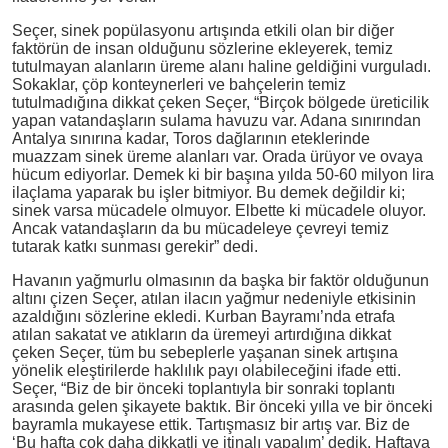
Seçer, sinek popülasyonu artışında etkili olan bir diğer
faktörün de insan olduğunu sözlerine ekleyerek, temiz
tutulmayan alanların üreme alanı haline geldiğini vurguladı.
Sokaklar, çöp konteynerleri ve bahçelerin temiz
tutulmadığına dikkat çeken Seçer, “Birçok bölgede üreticilik
yapan vatandaşların sulama havuzu var. Adana sınırından
Antalya sınırına kadar, Toros dağlarının eteklerinde
muazzam sinek üreme alanları var. Orada ürüyor ve ovaya
hücum ediyorlar. Demek ki bir başına yılda 50-60 milyon lira
ilaçlama yaparak bu işler bitmiyor. Bu demek değildir ki;
sinek varsa mücadele olmuyor. Elbette ki mücadele oluyor.
Ancak vatandaşların da bu mücadeleye çevreyi temiz
tutarak katkı sunması gerekir” dedi.
Havanın yağmurlu olmasının da başka bir faktör olduğunun
altını çizen Seçer, atılan ilacın yağmur nedeniyle etkisinin
azaldığını sözlerine ekledi. Kurban Bayramı’nda etrafa
atılan sakatat ve atıkların da üremeyi artırdığına dikkat
çeken Seçer, tüm bu sebeplerle yaşanan sinek artışına
yönelik eleştirilerde haklılık payı olabileceğini ifade etti.
Seçer, “Biz de bir önceki toplantıyla bir sonraki toplantı
arasında gelen şikayete baktık. Bir önceki yılla ve bir önceki
bayramla mukayese ettik. Tartışmasız bir artış var. Biz de
‘Bu hafta çok daha dikkatli ve itinalı yapalım’ dedik. Haftaya