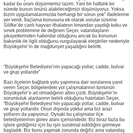
kadar bu oranı düşürmemiz lazım. Yani bir haftalık bir
sürede bunun önünü alabileceğimizi düşünüyoruz. Yoksa
bizim uygulamalarımızda herhangi bir sorun yok” ifadelerine
yer verdi. İlaçlama konusuna ek olarak sorular üzerine
Silifke’de canlı hayvan ithalatının limandan yaydığı koku ve
sinek problemine de değinen Seçer, vatandaşların
şikayetlerinden haberdar olduğunu ancak bu konunun
bakanlık ile ilgili olduğunu vurgulayarak eleştiriler nedeniyle
Büyükşehir’in de mağduriyet yaşadığını belirtti.
“Büyükşehir Belediyesi’nin yapacağı yollar; cadde, bulvar
ve grup yollarıdır”
Bazı ilçelerin bağlantı yolu yapımına dair sorularına yanıt
veren Seçer, bölgelerdeki yol çalışmalarının tümünün
Büyükşehir’e ait olmadığının altını çizdi. Büyükşehir’in
sorumluluk alanlarının belirli olduğunu hatırlatan Seçer,
“Büyükşehir Belediyesi’nin yapacağı yollar; cadde, bulvar
ve grup yollarıdır. Onun dışında yoktur ama biz arazi
yollarını da yapıyoruz. Oysaki bu çalışmalar ilçe
belediyelerinin görev alanı içerisindedir. Biz biraz fazla bu
işlere girdiğimiz için bu işin suistimal edildiğini görmeye
başladık. Biz bunu yapmak zorunda değiliz ama vatandaş