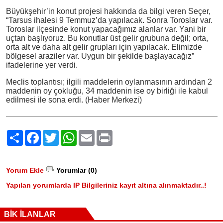
Büyükşehir’in konut projesi hakkında da bilgi veren Seçer,
“Tarsus ihalesi 9 Temmuz’da yapılacak. Sonra Toroslar var.
Toroslar ilçesinde konut yapacağımız alanlar var. Yani bir
uçtan başlıyoruz. Bu konutlar üst gelir grubuna değil; orta,
orta alt ve daha alt gelir grupları için yapılacak. Elimizde
bölgesel araziler var. Uygun bir şekilde başlayacağız”
ifadelerine yer verdi.
Meclis toplantısı; ilgili maddelerin oylanmasının ardından 2
maddenin oy çokluğu, 34 maddenin ise oy birliği ile kabul
edilmesi ile sona erdi. (Haber Merkezi)
Paylaş
Facebook
Twitter
WhatsApp
Email
Print
Yorum Ekle
Yorumlar (0)
Yapılan yorumlarda IP Bilgileriniz kayıt altına alınmaktadır..!
BİK İLANLAR