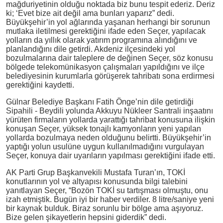
mağduriyetinin olduğu noktada biz bunu tespit ederiz. Deriz
ki; ‘Evet bize ait değil ama bunları yaparız” dedi.
Büyükşehir’in yol ağlarında yaşanan herhangi bir sorunun
mutlaka iletilmesi gerektiğini ifade eden Seçer, yapılacak
yolların da yıllık olarak yatırım programına alındığını ve
planlandığını dile getirdi. Akdeniz ilçesindeki yol
bozulmalarına dair taleplere de değinen Seçer, söz konusu
bölgede telekomünikasyon çalışmaları yapıldığını ve ilçe
belediyesinin kurumlarla görüşerek tahribatı sona erdirmesi
gerektiğini kaydetti.
Gülnar Belediye Başkanı Fatih Önge’nin dile getirdiği
Sipahili - Beydili yolunda Akkuyu Nükleer Santrali inşaatını
yürüten firmaların yollarda yarattığı tahribat konusuna ilişkin
konuşan Seçer, yüksek tonajlı kamyonların yeni yapılan
yollarda bozulmaya neden olduğunu belirtti. Büyükşehir’in
yaptığı yolun usulüne uygun kullanılmadığını vurgulayan
Seçer, konuya dair uyarıların yapılması gerektiğini ifade etti.
AK Parti Grup Başkanvekili Mustafa Turan’ın, TOKİ
konutlarının yol ve altyapısı konusunda bilgi talebini
yanıtlayan Seçer, “Bozön TOKİ su tartışması olmuştu, onu
izah etmiştik. Bugün iyi bir haber verdiler. 8 litre/saniye yeni
bir kaynak bulduk. Biraz sorunlu bir bölge ama aşıyoruz.
Bize gelen şikayetlerin hepsini giderdik” dedi.