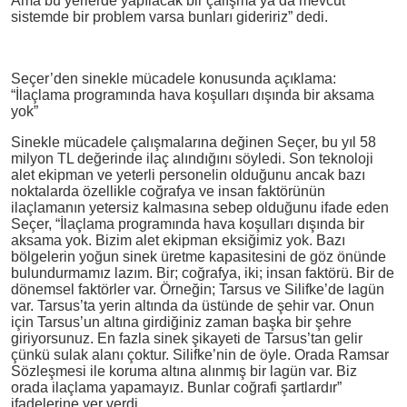
Ama bu yerlerde yapılacak bir çalışma ya da mevcut
sistemde bir problem varsa bunları gideririz” dedi.
Seçer’den sinekle mücadele konusunda açıklama:
“İlaçlama programında hava koşulları dışında bir aksama
yok”
Sinekle mücadele çalışmalarına değinen Seçer, bu yıl 58
milyon TL değerinde ilaç alındığını söyledi. Son teknoloji
alet ekipman ve yeterli personelin olduğunu ancak bazı
noktalarda özellikle coğrafya ve insan faktörünün
ilaçlamanın yetersiz kalmasına sebep olduğunu ifade eden
Seçer, “İlaçlama programında hava koşulları dışında bir
aksama yok. Bizim alet ekipman eksiğimiz yok. Bazı
bölgelerin yoğun sinek üretme kapasitesini de göz önünde
bulundurmamız lazım. Bir; coğrafya, iki; insan faktörü. Bir de
dönemsel faktörler var. Örneğin; Tarsus ve Silifke’de lagün
var. Tarsus’ta yerin altında da üstünde de şehir var. Onun
için Tarsus’un altına girdiğiniz zaman başka bir şehre
giriyorsunuz. En fazla sinek şikayeti de Tarsus’tan gelir
çünkü sulak alanı çoktur. Silifke’nin de öyle. Orada Ramsar
Sözleşmesi ile koruma altına alınmış bir lagün var. Biz
orada ilaçlama yapamayız. Bunlar coğrafi şartlardır”
ifadelerine yer verdi.