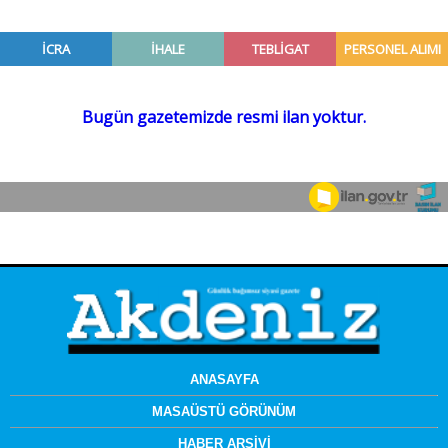
ANASAYFA
MASAÜSTÜ GÖRÜNÜM
HABER ARŞİVİ