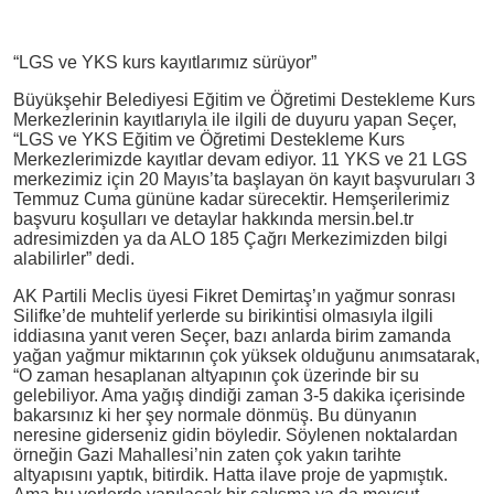
“LGS ve YKS kurs kayıtlarımız sürüyor”
Büyükşehir Belediyesi Eğitim ve Öğretimi Destekleme Kurs
Merkezlerinin kayıtlarıyla ile ilgili de duyuru yapan Seçer,
“LGS ve YKS Eğitim ve Öğretimi Destekleme Kurs
Merkezlerimizde kayıtlar devam ediyor. 11 YKS ve 21 LGS
merkezimiz için 20 Mayıs’ta başlayan ön kayıt başvuruları 3
Temmuz Cuma gününe kadar sürecektir. Hemşerilerimiz
başvuru koşulları ve detaylar hakkında mersin.bel.tr
adresimizden ya da ALO 185 Çağrı Merkezimizden bilgi
alabilirler” dedi.
AK Partili Meclis üyesi Fikret Demirtaş’ın yağmur sonrası
Silifke’de muhtelif yerlerde su birikintisi olmasıyla ilgili
iddiasına yanıt veren Seçer, bazı anlarda birim zamanda
yağan yağmur miktarının çok yüksek olduğunu anımsatarak,
“O zaman hesaplanan altyapının çok üzerinde bir su
gelebiliyor. Ama yağış dindiği zaman 3-5 dakika içerisinde
bakarsınız ki her şey normale dönmüş. Bu dünyanın
neresine giderseniz gidin böyledir. Söylenen noktalardan
örneğin Gazi Mahallesi’nin zaten çok yakın tarihte
altyapısını yaptık, bitirdik. Hatta ilave proje de yapmıştık.