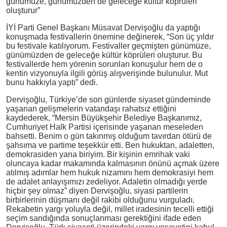
günümüze, günümüzden de geleceğe kültür köprüleri
oluşturur”
İYİ Parti Genel Başkanı Müsavat Dervişoğlu da yaptığı
konuşmada festivallerin önemine değinerek, “Son üç yıldır
bu festivale katılıyorum. Festivaller geçmişten günümüze,
günümüzden de geleceğe kültür köprüleri oluşturur. Bu
festivallerde hem yörenin sorunları konuşulur hem de o
kentin vizyonuyla ilgili görüş alışverişinde bulunulur. Mut
bunu hakkıyla yaptı” dedi.
Dervişoğlu, Türkiye’de son günlerde siyaset gündeminde
yaşanan gelişmelerin vatandaşı rahatsız ettiğini
kaydederek, “Mersin Büyükşehir Belediye Başkanımız,
Cumhuriyet Halk Partisi içerisinde yaşanan meseleden
bahsetti. Benim o gün takınmış olduğum tavırdan ötürü de
şahsıma ve partime teşekkür etti. Ben hukuktan, adaletten,
demokrasiden yana biriyim. Bir kişinin emrihak vaki
oluncaya kadar makamında kalmasının önünü açmak üzere
atılmış adımlar hem hukuk nizamını hem demokrasiyi hem
de adalet anlayışımızı zedeliyor. Adaletin olmadığı yerde
hiçbir şey olmaz” diyen Dervişoğlu, siyasi partilerin
birbirlerinin düşmanı değil rakibi olduğunu vurguladı.
Rekabetin yargı yoluyla değil, millet iradesinin tecelli ettiği
seçim sandığında sonuçlanması gerektiğini ifade eden