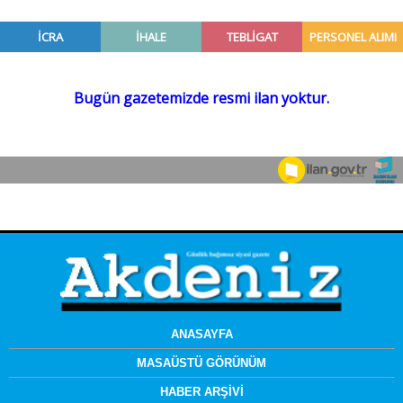
ANASAYFA
MASAÜSTÜ GÖRÜNÜM
HABER ARŞİVİ