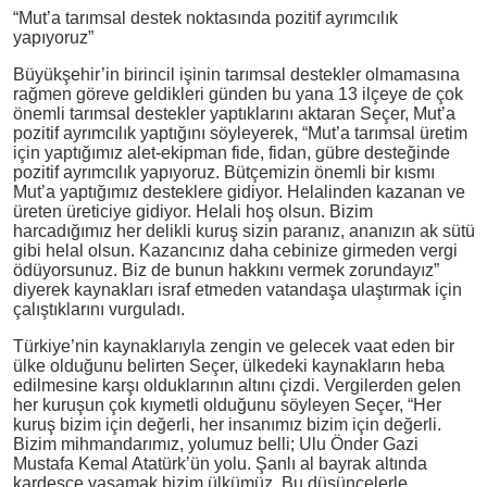
“Mut’a tarımsal destek noktasında pozitif ayrımcılık
yapıyoruz”
Büyükşehir’in birincil işinin tarımsal destekler olmamasına
rağmen göreve geldikleri günden bu yana 13 ilçeye de çok
önemli tarımsal destekler yaptıklarını aktaran Seçer, Mut’a
pozitif ayrımcılık yaptığını söyleyerek, “Mut’a tarımsal üretim
için yaptığımız alet-ekipman fide, fidan, gübre desteğinde
pozitif ayrımcılık yapıyoruz. Bütçemizin önemli bir kısmı
Mut’a yaptığımız desteklere gidiyor. Helalinden kazanan ve
üreten üreticiye gidiyor. Helali hoş olsun. Bizim
harcadığımız her delikli kuruş sizin paranız, ananızın ak sütü
gibi helal olsun. Kazancınız daha cebinize girmeden vergi
ödüyorsunuz. Biz de bunun hakkını vermek zorundayız”
diyerek kaynakları israf etmeden vatandaşa ulaştırmak için
çalıştıklarını vurguladı.
Türkiye’nin kaynaklarıyla zengin ve gelecek vaat eden bir
ülke olduğunu belirten Seçer, ülkedeki kaynakların heba
edilmesine karşı olduklarının altını çizdi. Vergilerden gelen
her kuruşun çok kıymetli olduğunu söyleyen Seçer, “Her
kuruş bizim için değerli, her insanımız bizim için değerli.
Bizim mihmandarımız, yolumuz belli; Ulu Önder Gazi
Mustafa Kemal Atatürk’ün yolu. Şanlı al bayrak altında
kardeşçe yaşamak bizim ülkümüz. Bu düşüncelerle