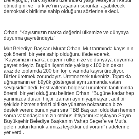
Dervişoğlu, Türk siyaseti üzerindeki yargı vesayetini kabul
etmediğini ve Türkiye’nin yaşanan sorunları aşabilecek
demokratik birikime sahip olduğunu sözlerine ekledi.
Orhan: “Kayısımızın marka değerini ülkemize ve dünyaya
duyurma gayretindeyiz”
Mut Belediye Başkanı Murat Orhan, Mut tarımında kayısının
çok önemli bir yere sahip olduğunu ifade ederek,
“Kayısımızın marka değerini ülkemize ve dünyaya duyurma
gayretindeyiz. Bugün ilçemizde yaklaşık 100 bin dekar
arazide toplamda 200 bin ton civarında kayısı üretiliyor.
Bizler üretmek zorundayız. Üretmezsek tükeniriz. Toprakla
uğraşmanın en büyük göstergesi aynı zamanda vatan
sevgisidir” dedi. Festivallerin bölgesel ürünlerin tanıtımında
önemli bir yeri olduğunu belirten Orhan, “Bugüne kadar hep
yanımızda duran, hiçbir zaman ayrım yapmayan, adil bir
şekilde hizmetlerimizi birlikte yürütme noktasında bize
destek veren; bunun yanı sıra TBB Başkanı olduktan hemen
sonra vatandaşlarımızın otobüs ihtiyacını karşılayan Sayın
Büyükşehir Belediye Başkanım Vahap Seçer’e ve Mut’a
gelen bütün konuklarımıza teşekkür ediyorum” ifadelerine
yer verdi.