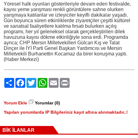
Yöresel halk oyunları gösterileriyle devam eden festivalde,
kayısı yeme yarışması renkli görüntülere sahne olurken
yarışmaya katılanlar ve izleyiciler keyifli dakikalar yaşadı.
Gün boyunca süren etkinliklerde ziyaretçiler çeşitli kültürel
ve sanatsal faaliyetlere katılma fırsatı bulurken açılış
programı, her yıl geleneksel olarak gerçekleştirilen dilek
havuzuna kayısı dökme etkinliğiyle sona erdi. Programda
ayrıca; CHP Mersin Milletvekilleri Gülcan Kış ve Talat
Dinçer ile İYİ Parti Genel Başkan Yardımcısı ve Mersin
Milletvekili Burhanettin Kocamaz da birer konuşma yaptı.
(Haber Merkezi)
Paylaş
Facebook
Twitter
WhatsApp
Email
Print
Yorum Ekle
Yorumlar (0)
Yapılan yorumlarda IP Bilgileriniz kayıt altına alınmaktadır..!
BİK İLANLAR