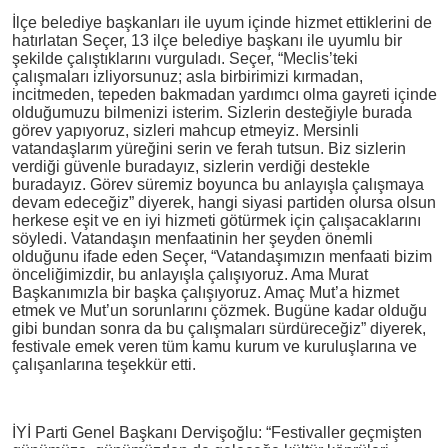
İlçe belediye başkanları ile uyum içinde hizmet ettiklerini de
hatırlatan Seçer, 13 ilçe belediye başkanı ile uyumlu bir
şekilde çalıştıklarını vurguladı. Seçer, “Meclis’teki
çalışmaları izliyorsunuz; asla birbirimizi kırmadan,
incitmeden, tepeden bakmadan yardımcı olma gayreti içinde
olduğumuzu bilmenizi isterim. Sizlerin desteğiyle burada
görev yapıyoruz, sizleri mahcup etmeyiz. Mersinli
vatandaşlarım yüreğini serin ve ferah tutsun. Biz sizlerin
verdiği güvenle buradayız, sizlerin verdiği destekle
buradayız. Görev süremiz boyunca bu anlayışla çalışmaya
devam edeceğiz” diyerek, hangi siyasi partiden olursa olsun
herkese eşit ve en iyi hizmeti götürmek için çalışacaklarını
söyledi. Vatandaşın menfaatinin her şeyden önemli
olduğunu ifade eden Seçer, “Vatandaşımızın menfaati bizim
önceliğimizdir, bu anlayışla çalışıyoruz. Ama Murat
Başkanımızla bir başka çalışıyoruz. Amaç Mut’a hizmet
etmek ve Mut’un sorunlarını çözmek. Bugüne kadar olduğu
gibi bundan sonra da bu çalışmaları sürdüreceğiz” diyerek,
festivale emek veren tüm kamu kurum ve kuruluşlarına ve
çalışanlarına teşekkür etti.
İYİ Parti Genel Başkanı Dervişoğlu: “Festivaller geçmişten