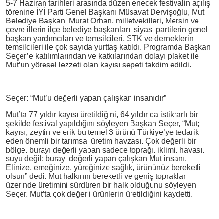
5-7 Haziran tarihleri arasında düzenlenecek festivalin açılış
törenine İYİ Parti Genel Başkanı Müsavat Dervişoğlu, Mut
Belediye Başkanı Murat Orhan, milletvekilleri, Mersin ve
çevre illerin ilçe belediye başkanları, siyasi partilerin genel
başkan yardımcıları ve temsilcileri, STK ve derneklerin
temsilcileri ile çok sayıda yurttaş katıldı. Programda Başkan
Seçer’e katılımlarından ve katkılarından dolayı plaket ile
Mut’un yöresel lezzeti olan kayısı sepeti takdim edildi.
Seçer: “Mut’u değerli yapan çalışkan insanıdır”
Mut’ta 77 yıldır kayısı üretildiğini, 64 yıldır da istikrarlı bir
şekilde festival yapıldığını söyleyen Başkan Seçer, “Mut;
kayısı, zeytin ve erik bu temel 3 ürünü Türkiye’ye tedarik
eden önemli bir tarımsal üretim havzası. Çok değerli bir
bölge, burayı değerli yapan sadece toprağı, iklimi, havası,
suyu değil; burayı değerli yapan çalışkan Mut insanı.
Elinize, emeğinize, yüreğinize sağlık, ürününüz bereketli
olsun” dedi. Mut halkının bereketli ve geniş topraklar
üzerinde üretimini sürdüren bir halk olduğunu söyleyen
Seçer, Mut’ta çok değerli ürünlerin üretildiğini kaydetti.