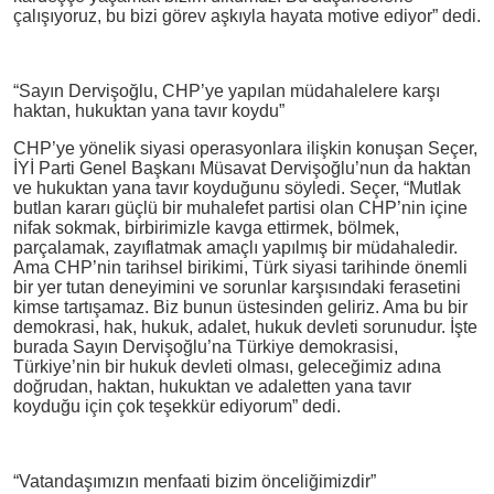
çalışıyoruz, bu bizi görev aşkıyla hayata motive ediyor” dedi.
“Sayın Dervişoğlu, CHP’ye yapılan müdahalelere karşı
haktan, hukuktan yana tavır koydu”
CHP’ye yönelik siyasi operasyonlara ilişkin konuşan Seçer,
İYİ Parti Genel Başkanı Müsavat Dervişoğlu’nun da haktan
ve hukuktan yana tavır koyduğunu söyledi. Seçer, “Mutlak
butlan kararı güçlü bir muhalefet partisi olan CHP’nin içine
nifak sokmak, birbirimizle kavga ettirmek, bölmek,
parçalamak, zayıflatmak amaçlı yapılmış bir müdahaledir.
Ama CHP’nin tarihsel birikimi, Türk siyasi tarihinde önemli
bir yer tutan deneyimini ve sorunlar karşısındaki ferasetini
kimse tartışamaz. Biz bunun üstesinden geliriz. Ama bu bir
demokrasi, hak, hukuk, adalet, hukuk devleti sorunudur. İşte
burada Sayın Dervişoğlu’na Türkiye demokrasisi,
Türkiye’nin bir hukuk devleti olması, geleceğimiz adına
doğrudan, haktan, hukuktan ve adaletten yana tavır
koyduğu için çok teşekkür ediyorum” dedi.
“Vatandaşımızın menfaati bizim önceliğimizdir”