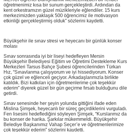
öğretmenimiz kısa bir sunum gerçekleştirdi. Ardından da
kent orkestramızın güzel müzikleriyle eğlendiler. 15 kurs
merkezimizden yaklaşık 500 öğrencimiz ile motivasyon
etkinliği gerçekleştirmiş olduk” sözlerini kaydetti.
Büyükşehir ile sınav stresi ve heyecanı bir günlük konser
molası
Sınav sonrasında iyi bir liseyi hedefleyen Mersin
Büyükşehir Belediyesi Eğitim ve Öğretimi Destekleme Kurs
Merkezleri Tarsus Bahçe Şubesi öğrencilerinden Türkan
Hız, “Sınavlarıma çalışıyorum ve iyi hissediyorum. Konser
çok güzel ve eğlenceli geçiyor. Arkadaşlarımızla birlikte
katıldık. Bizi katkıları için öğretmenlerime çok teşekkür
ederim” diyerek güzel bir gün geçirme fırsatı bulduğunu dile
getirdi.
Sınav senesinde her şeyin yolunda gittiğini ifade eden
Mislina Şimşek, heyecanlı bir süreç geçirdiklerini vurguladı.
Fen lisesini hedeflediğini söyleyen Şimşek, “Kurslarımız da
bu konser de harika. Şarkılar mükemmeldi. Büyükşehir
Belediye Başkanımız Vahap Seçer’e ve öğretmenlerimize
çok teşekkür ederim” sözlerini kaydetti.