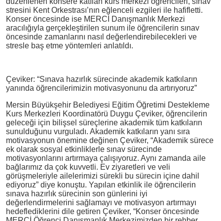
düzenlenen konsere katılan kurs merkezi öğrencileri, sınav
stresini Kent Orkestrası’nın eğlenceli ezgileri ile hafifletti.
Konser öncesinde ise MERCİ Danışmanlık Merkezi
aracılığıyla gerçekleştirilen sunum ile öğrencilerin sınav
öncesinde zamanlarını nasıl değerlendirebilecekleri ve
stresle baş etme yöntemleri anlatıldı.
Çeviker: “Sınava hazırlık sürecinde akademik katkıların
yanında öğrencilerimizin motivasyonunu da artırıyoruz”
Mersin Büyükşehir Belediyesi Eğitim Öğretimi Destekleme
Kurs Merkezleri Koordinatörü Duygu Çeviker, öğrencilerin
geleceği için bilişsel süreçlerine akademik tüm katkıların
sunulduğunu vurguladı. Akademik katkıların yanı sıra
motivasyonun önemine değinen Çeviker, “Akademik sürece
ek olarak sosyal etkinliklerle sınav sürecinde
motivasyonlarını artırmaya çalışıyoruz. Aynı zamanda aile
bağlarımız da çok kuvvetli. Ev ziyaretleri ve veli
görüşmeleriyle ailelerimizi sürekli bu sürecin içine dahil
ediyoruz” diye konuştu. Yapılan etkinlik ile öğrencilerin
sınava hazırlık sürecinin son günlerini iyi
değerlendirmelerini sağlamayı ve motivasyon artırmayı
hedeflediklerini dile getiren Çeviker, “Konser öncesinde
MERCİ Öğrenci Danışmanlık Merkezimizden bir rehber