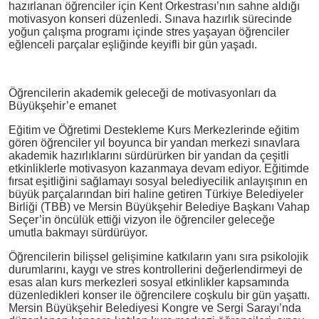
hazırlanan öğrenciler için Kent Orkestrası’nın sahne aldığı
motivasyon konseri düzenledi. Sınava hazırlık sürecinde
yoğun çalışma programı içinde stres yaşayan öğrenciler
eğlenceli parçalar eşliğinde keyifli bir gün yaşadı.
Öğrencilerin akademik geleceği de motivasyonları da
Büyükşehir’e emanet
Eğitim ve Öğretimi Destekleme Kurs Merkezlerinde eğitim
gören öğrenciler yıl boyunca bir yandan merkezi sınavlara
akademik hazırlıklarını sürdürürken bir yandan da çeşitli
etkinliklerle motivasyon kazanmaya devam ediyor. Eğitimde
fırsat eşitliğini sağlamayı sosyal belediyecilik anlayışının en
büyük parçalarından biri haline getiren Türkiye Belediyeler
Birliği (TBB) ve Mersin Büyükşehir Belediye Başkanı Vahap
Seçer’in öncülük ettiği vizyon ile öğrenciler geleceğe
umutla bakmayı sürdürüyor.
Öğrencilerin bilişsel gelişimine katkıların yanı sıra psikolojik
durumlarını, kaygı ve stres kontrollerini değerlendirmeyi de
esas alan kurs merkezleri sosyal etkinlikler kapsamında
düzenledikleri konser ile öğrencilere coşkulu bir gün yaşattı.
Mersin Büyükşehir Belediyesi Kongre ve Sergi Sarayı’nda