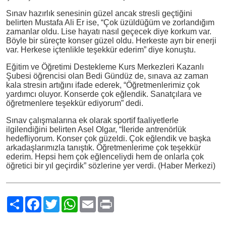
Sınav hazırlık senesinin güzel ancak stresli geçtiğini
belirten Mustafa Ali Er ise, “Çok üzüldüğüm ve zorlandığım
zamanlar oldu. Lise hayatı nasıl geçecek diye korkum var.
Böyle bir süreçte konser güzel oldu. Herkeste ayrı bir enerji
var. Herkese içtenlikle teşekkür ederim” diye konuştu.
Eğitim ve Öğretimi Destekleme Kurs Merkezleri Kazanlı
Şubesi öğrencisi olan Bedi Gündüz de, sınava az zaman
kala stresin artığını ifade ederek, “Öğretmenlerimiz çok
yardımcı oluyor. Konserde çok eğlendik. Sanatçılara ve
öğretmenlere teşekkür ediyorum” dedi.
Sınav çalışmalarına ek olarak sportif faaliyetlerle
ilgilendiğini belirten Asel Olgar, “İleride antrenörlük
hedefliyorum. Konser çok güzeldi. Çok eğlendik ve başka
arkadaşlarımızla tanıştık. Öğretmenlerime çok teşekkür
ederim. Hepsi hem çok eğlenceliydi hem de onlarla çok
öğretici bir yıl geçirdik” sözlerine yer verdi. (Haber Merkezi)
Paylaş
Facebook
Twitter
WhatsApp
Email
Print