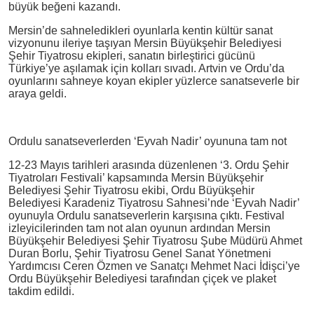
büyük beğeni kazandı.
Mersin’de sahneledikleri oyunlarla kentin kültür sanat
vizyonunu ileriye taşıyan Mersin Büyükşehir Belediyesi
Şehir Tiyatrosu ekipleri, sanatın birleştirici gücünü
Türkiye’ye aşılamak için kolları sıvadı. Artvin ve Ordu’da
oyunlarını sahneye koyan ekipler yüzlerce sanatseverle bir
araya geldi.
Ordulu sanatseverlerden ‘Eyvah Nadir’ oyununa tam not
12-23 Mayıs tarihleri arasında düzenlenen ‘3. Ordu Şehir
Tiyatroları Festivali’ kapsamında Mersin Büyükşehir
Belediyesi Şehir Tiyatrosu ekibi, Ordu Büyükşehir
Belediyesi Karadeniz Tiyatrosu Sahnesi’nde ‘Eyvah Nadir’
oyunuyla Ordulu sanatseverlerin karşısına çıktı. Festival
izleyicilerinden tam not alan oyunun ardından Mersin
Büyükşehir Belediyesi Şehir Tiyatrosu Şube Müdürü Ahmet
Duran Borlu, Şehir Tiyatrosu Genel Sanat Yönetmeni
Yardımcısı Ceren Özmen ve Sanatçı Mehmet Naci İdişci’ye
Ordu Büyükşehir Belediyesi tarafından çiçek ve plaket
takdim edildi.