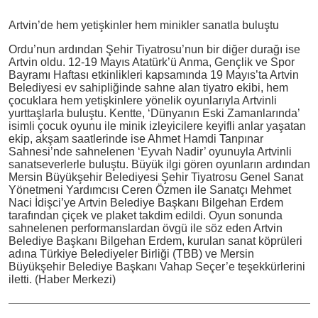
Artvin’de hem yetişkinler hem minikler sanatla buluştu
Ordu’nun ardından Şehir Tiyatrosu’nun bir diğer durağı ise
Artvin oldu. 12-19 Mayıs Atatürk’ü Anma, Gençlik ve Spor
Bayramı Haftası etkinlikleri kapsamında 19 Mayıs’ta Artvin
Belediyesi ev sahipliğinde sahne alan tiyatro ekibi, hem
çocuklara hem yetişkinlere yönelik oyunlarıyla Artvinli
yurttaşlarla buluştu. Kentte, ‘Dünyanın Eski Zamanlarında’
isimli çocuk oyunu ile minik izleyicilere keyifli anlar yaşatan
ekip, akşam saatlerinde ise Ahmet Hamdi Tanpınar
Sahnesi’nde sahnelenen ‘Eyvah Nadir’ oyunuyla Artvinli
sanatseverlerle buluştu. Büyük ilgi gören oyunların ardından
Mersin Büyükşehir Belediyesi Şehir Tiyatrosu Genel Sanat
Yönetmeni Yardımcısı Ceren Özmen ile Sanatçı Mehmet
Naci İdişci’ye Artvin Belediye Başkanı Bilgehan Erdem
tarafından çiçek ve plaket takdim edildi. Oyun sonunda
sahnelenen performanslardan övgü ile söz eden Artvin
Belediye Başkanı Bilgehan Erdem, kurulan sanat köprüleri
adına Türkiye Belediyeler Birliği (TBB) ve Mersin
Büyükşehir Belediye Başkanı Vahap Seçer’e teşekkürlerini
iletti. (Haber Merkezi)