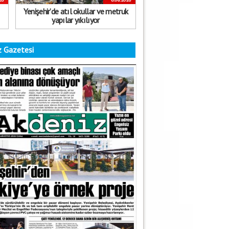
Yenişehir’de atıl okullar ve metruk
yapılar yıkılıyor
 Gazetesi