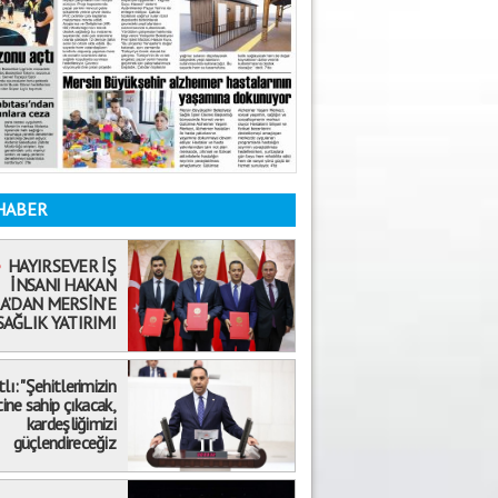
HABER
HAYIRSEVER İŞ
İNSANI HAKAN
A’DAN MERSİN’E
SAĞLIK YATIRIMI
tlı: "Şehitlerimizin
ne sahip çıkacak,
Mehmet Selvi
kardeşliğimizi
19.08.2020
güçlendireceğiz
ÖKÜZ ÖLDÜ ORTAKLIK BOZULDU!
Abdullah Biçer