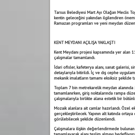
Tarsus Belediyesi Mart Ayı Olağan Meclis Topla
kentin geleceğini yakından ilgilendiren önemli 
Ramazan programları ve yeni meydan düzenl
KENT MEYDANI AÇILIŞA YAKLAŞTI
Kent Meydanı projesi kapsamında yer alan 11
çalışmalar tamamlandı.
İdari ofisler, kafeterya alanı, sanat galerisi
detaylarıyla bitirildi. İç ve dış cephe uygulam
mekanik imalatların tamamı eksiksiz şekilde 
Toplam 7 bin metrekarelik meydan alanında z
tamamlanırken, giriş noktalarında rampa düzen
çalışmalarıyla birlikte alana estetik bir bütünl
Mozaik alanlara ait camlar hazırlandı. Özel 
gerçekleştirilecek. Yapının alt katında ortaya
görülebilecek şekilde düzenlendi.
Çalışmalara ilişkin değerlendirmede bulunan 
tamamlayarak alanı teslim almayı hedefliyoru