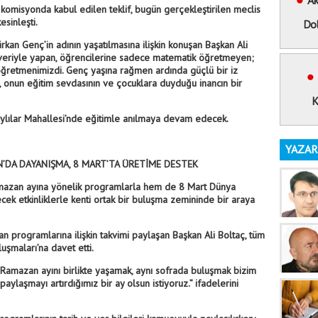
Ak
komisyonda kabul edilen teklif, bugün gerçekleştirilen meclis
esinleşti.
Dol
an Genç’in adının yaşatılmasına ilişkin konuşan Başkan Ali
zveriyle yapan, öğrencilerine sadece matematik öğretmeyen;
r öğretmenimizdi. Genç yaşına rağmen ardında güçlü bir iz
u, onun eğitim sevdasının ve çocuklara duyduğu inancın bir
K
ltaylılar Mahallesi’nde eğitimle anılmaya devam edecek.
YAZAR
’DA DAYANIŞMA, 8 MART’TA ÜRETİME DESTEK
mazan ayına yönelik programlarla hem de 8 Mart Dünya
k etkinliklerle kenti ortak bir buluşma zemininde bir araya
n programlarına ilişkin takvimi paylaşan Başkan Ali Boltaç, tüm
uşmaları’na davet etti.
“Ramazan ayını birlikte yaşamak, aynı sofrada buluşmak bizim
aylaşmayı artırdığımız bir ay olsun istiyoruz.” ifadelerini