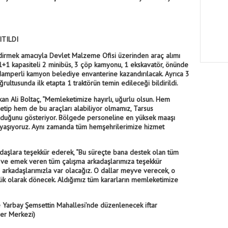
ITILDI
ndirmek amacıyla Devlet Malzeme Ofisi üzerinden araç alımı
1+1 kapasiteli 2 minibüs, 3 çöp kamyonu, 1 ekskavatör, önünde
amperli kamyon belediye envanterine kazandırılacak. Ayrıca 3
ğrultusunda ilk etapta 1 traktörün temin edileceği bildirildi.
n Ali Boltaç, “Memleketimize hayırlı, uğurlu olsun. Hem
etip hem de bu araçları alabiliyor olmamız, Tarsus
olduğunu gösteriyor. Bölgede personeline en yüksek maaşı
 yaşıyoruz. Aynı zamanda tüm hemşehrilerimize hizmet
ydaşlara teşekkür ederek, “Bu süreçte bana destek olan tüm
e ve emek veren tüm çalışma arkadaşlarımıza teşekkür
p arkadaşlarımızla var olacağız. O dallar meyve verecek, o
k olarak dönecek. Aldığımız tüm kararların memleketimize
e Yarbay Şemsettin Mahallesi’nde düzenlenecek iftar
ber Merkezi)