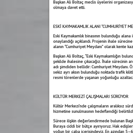
Başkan Ali Boltaç meclis üyelerini organizas
olmaya davet etti.
ESKİ KAYMAKAMLIK ALANI “CUMHURİYET M
Eski Kaymakamlık binasının bulunduğu alana il
onaylandığı açıklandı. Projenin ihale sürecine 
alanın “Cumhuriyet Meydanı” olarak kente kazan
Başkan Ali Boltaç, “Eski Kaymakamlığın bulundu
şekilde ihalesine çıkacağız. İhale sürecinin
adı şimdiden bellidir: Cumhuriyet Meydanı. Ö
sekiz ayrı aksın bulunduğu noktada trafik kil
resmi törenlerde yaşanan yoğunluğu azaltacak 
KÜLTÜR MERKEZİ ÇALIŞMALARI SÜRÜYOR
Kültür Merkezi’nde çalışmaların aralıksız sü
hizmetine sunulmasının hedeflendiği belirtildi
Sürece ilişkin değerlendirmede bulunan Başka
Buraya ciddi bir bütçe ayırıyoruz. Hak edişle
yoğun bir çaba içerisindeyiz. En azından 5–6