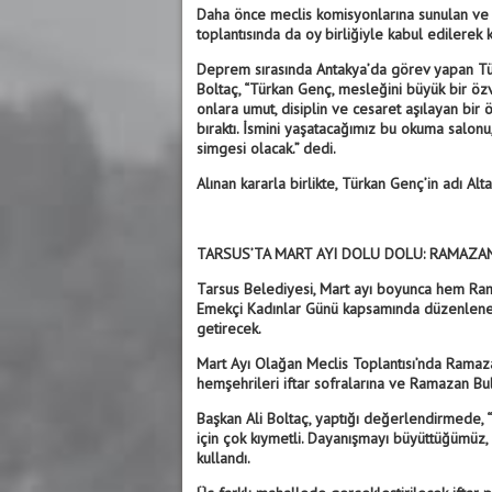
Daha önce meclis komisyonlarına sunulan ve 
toplantısında da oy birliğiyle kabul edilerek k
Deprem sırasında Antakya’da görev yapan Türk
Boltaç, “Türkan Genç, mesleğini büyük bir ö
onlara umut, disiplin ve cesaret aşılayan bi
bıraktı. İsmini yaşatacağımız bu okuma salon
simgesi olacak.” dedi.
Alınan kararla birlikte, Türkan Genç’in adı A
TARSUS’TA MART AYI DOLU DOLU: RAMAZAN
Tarsus Belediyesi, Mart ayı boyunca hem Ra
Emekçi Kadınlar Günü kapsamında düzenlenece
getirecek.
Mart Ayı Olağan Meclis Toplantısı’nda Ramaza
hemşehrileri iftar sofralarına ve Ramazan Bul
Başkan Ali Boltaç, yaptığı değerlendirmede, 
için çok kıymetli. Dayanışmayı büyüttüğümüz, p
kullandı.