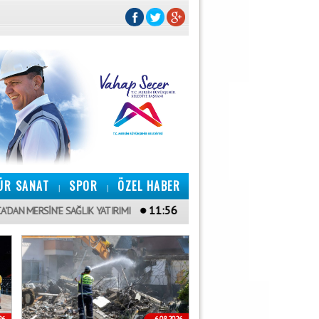
ÜR SANAT
SPOR
ÖZEL HABER
|
|
11:56
SİN’E SAĞLIK YATIRIMI
KıRATLı: "ŞEHITLERIMIZIN EMANETINE SAHIP 
26
6.08.2026