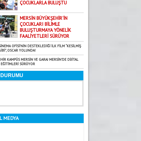
29.07.2026
ÇOCUKLARLA BULUŞTU
TARSUS’TA ZAZALAR BULUŞMASI
Harun Arslan
MERSİN BÜYÜKŞEHİR’İN
ÇOCUKLARI BİLİMLE
7.08.2026
BULUŞTURMAYA YÖNELİK
MERSİN’DE “0SB ÖTESİ” BİR YER
FAALİYETLERİ SÜRÜYOR
Fatma Yardımcı
SİNEMA OFİSİ’NİN DESTEKLEDİĞİ İLK FİLM “KESİLMİŞ
29.08.2025
GİBİ”, OSCAR YOLUNDA!
Bir milletin kaderini çizen iki zafer!
HİR KAMPÜS MERSİN VE GARAJ MERSİN’DE DİJİTAL
EĞİTİMLERİ SÜRÜYOR
Faruk Rifaioğlu
22.09.2025
BALTANIN… HANÇERİ KIRDIĞI O GÜN
Dilara Aksoy
18.06.2026
Yaz Ayları Artık Bir Mevsim Değil; Uyarı
Gündoğdu Yıldırım
L MEDYA
5.08.2026
GÜNE DAİR