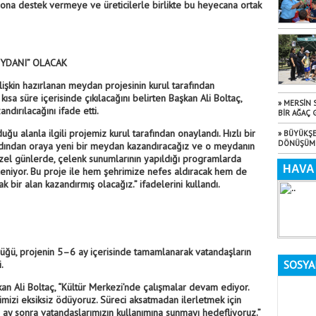
yona destek vermeye ve üreticilerle birlikte bu heyecana ortak
EYDANI” OLACAK
işkin hazırlanan meydan projesinin kurul tarafından
kısa süre içerisinde çıkılacağını belirten Başkan Ali Boltaç,
» MERSİN 
dırılacağını ifade etti.
BİR AĞAÇ 
ğu alanla ilgili projemiz kurul tarafından onaylandı. Hızlı bir
» BÜYÜKŞE
DÖNÜŞÜM 
 ardından oraya yeni bir meydan kazandıracağız ve o meydanın
zel günlerde, çelenk sunumlarının yapıldığı programlarda
itleniyor. Bu proje ile hem şehrimize nefes aldıracak hem de
bir alan kazandırmış olacağız.” ifadelerini kullandı.
rdüğü, projenin 5–6 ay içerisinde tamamlanarak vatandaşların
SOSYA
.
n Ali Boltaç, “Kültür Merkezi’nde çalışmalar devam ediyor.
rimizi eksiksiz ödüyoruz. Süreci aksatmadan ilerletmek için
 ay sonra vatandaşlarımızın kullanımına sunmayı hedefliyoruz.”