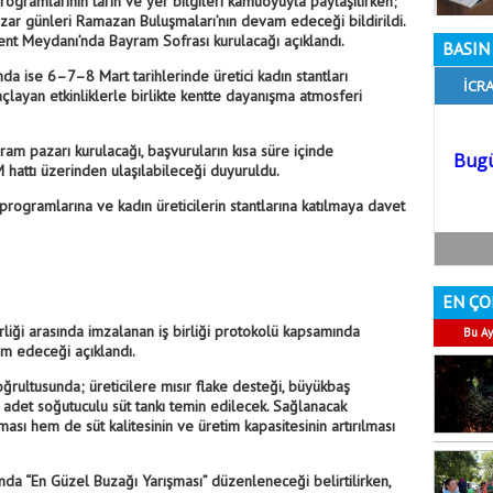
rogramlarının tarih ve yer bilgileri kamuoyuyla paylaşılırken;
r günleri Ramazan Buluşmaları’nın devam edeceği bildirildi.
Kent Meydanı’nda Bayram Sofrası kurulacağı açıklandı.
BASIN 
 ise 6–7–8 Mart tarihlerinde üretici kadın stantları
çlayan etkinliklerle birlikte kentte dayanışma atmosferi
m pazarı kurulacağı, başvuruların kısa süre içinde
 hattı üzerinden ulaşılabileceği duyuruldu.
rogramlarına ve kadın üreticilerin stantlarına katılmaya davet
EN ÇO
irliği arasında imzalanan iş birliği protokolü kapsamında
Bu Ay
am edeceği açıklandı.
ğrultusunda; üreticilere mısır flake desteği, büyükbaş
 adet soğutuculu süt tankı temin edilecek. Sağlanacak
ası hem de süt kalitesinin ve üretim kapasitesinin artırılması
da “En Güzel Buzağı Yarışması” düzenleneceği belirtilirken,