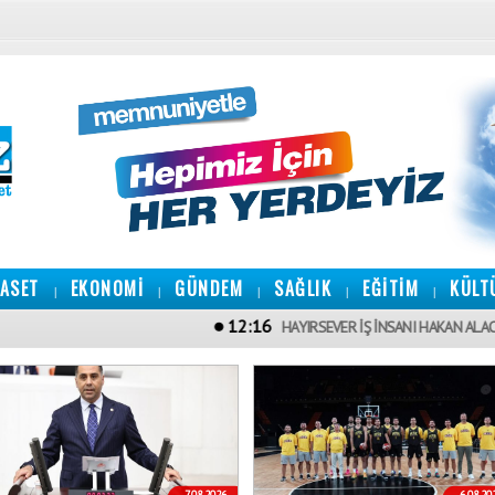
YASET
EKONOMİ
GÜNDEM
SAĞLIK
EĞİTİM
KÜLT
|
|
|
|
|
12:16
HAYIRSEVER İŞ İNSANI HAKAN ALACA’DAN MER
7.08.2026
6.08.20