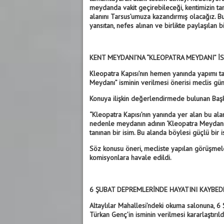
meydanda vakit geçirebileceği, kentimizin tar
alanını Tarsus’umuza kazandırmış olacağız. B
yansıtan, nefes alınan ve birlikte paylaşılan bi
KENT MEYDANI’NA “KLEOPATRA MEYDANI” İS
Kleopatra Kapısı’nın hemen yanında yapımı 
Meydanı” isminin verilmesi önerisi meclis gü
Konuya ilişkin değerlendirmede bulunan Başka
“Kleopatra Kapısı’nın yanında yer alan bu al
nedenle meydanın adının ‘Kleopatra Meydanı’
tanınan bir isim. Bu alanda böylesi güçlü bir 
Söz konusu öneri, mecliste yapılan görüşmele
komisyonlara havale edildi.
6 ŞUBAT DEPREMLERİNDE HAYATINI KAYBED
Altaylılar Mahallesi’ndeki okuma salonuna, 
Türkan Genç’in isminin verilmesi kararlaştırıld