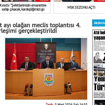
Kıratlı: "Şehitlerimizin emanetine
MSK SEZONU AÇTI
sahip çıkacak, kardeşliğimizi gü
Akdeniz
 ayı olağan meclis toplantısı 4.
leşimi gerçekleştirildi
Tarih :
3 Mart 2026 Salı 16:53