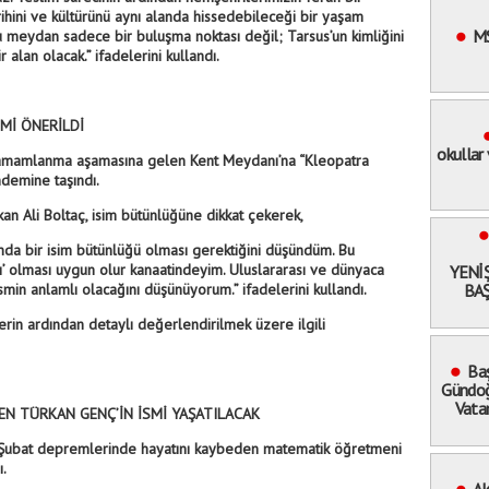
ihini ve kültürünü aynı alanda hissedebileceği bir yaşam
M
u meydan sadece bir buluşma noktası değil; Tarsus’un kimliğini
r alan olacak.” ifadelerini kullandı.
Mİ ÖNERİLDİ
okullar
tamamlanma aşamasına gelen Kent Meydanı’na “Kleopatra
ndemine taşındı.
n Ali Boltaç, isim bütünlüğüne dikkat çekerek,
anda bir isim bütünlüğü olması gerektiğini düşündüm. Bu
 olması uygun olur kanaatindeyim. Uluslararası ve dünyaca
YENİ
ismin anlamlı olacağını düşünüyorum.” ifadelerini kullandı.
BAŞ
rin ardından detaylı değerlendirilmek üzere ilgili
Baş
Gündoğ
Vata
EN TÜRKAN GENÇ’İN İSMİ YAŞATILACAK
6 Şubat depremlerinde hayatını kaybeden matematik öğretmeni
ı.