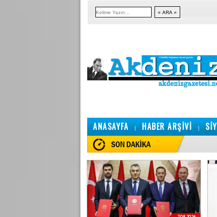
ANASAYFA
HABER ARŞİVİ
Sİ
|
|
7.08.2026