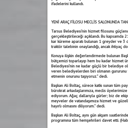
ifadelerini kullandı.
YENİ ARAÇ FİLOSU MECLİS SALONUNDA TAN
Tarsus Belediyesi’nin hizmet filosunu güçle
gerçekleştirileceği açıklandı. Bu kapsamda 2
kar küreme aparatı bulunan 1 greyder ve 3 d
traktör talebinin onaylandığı, ancak ihtiyaç do
Konuya ilişkin değerlendirmede bulunan Başka
bütçemizi toparlayıp hem bu kadar hizmet ür
Belediyesi’nin ne kadar güçlü bir belediye 
veren belediyelerden biri olmanın gururunu
etmenin onurunu taşıyoruz.” dedi.
Başkan Ali Boltaç, sürece katkı sunan tüm pa
bürokrat arkadaşlarımıza, meclis üyelerimiz
ediyorum. Ağaç dallarıyla gürler; biz de eki
meyveler de vatandaşımıza hizmet ve güzelli
hayırlı olmasını diliyorum.” dedi.
Başkan Ali Boltaç, aynı gün akşam saatlerind
programına tüm hemşehrileri davet etti. (Ha