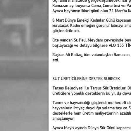
Üç farklı mahallede gerçekleştirilecek iftar p
Ramazan ayı boyunca Cuma, Cumartesi ve Paza
Ayrıca bayramın ikinci günü olan 21 Mart’ta 
8 Mart Dünya Emekçi Kadınlar Günü kapsamında
kurulacak. Kadın emeğini görünür kılmayı ama
güçlendirilecek.
Öte yandan St. Paul Meydanı çevresinde bayra
başlayacağı ve detaylı bilgilere ALO 153 TİM
Başkan Ali Boltaç, tüm vatandaşları Ramazan p
etti.
SÜT ÜRETİCİLERİNE DESTEK SÜRECEK
Tarsus Belediyesi ile Tarsus Süt Üreticileri B
üreticilere yönelik desteklerin bu yıl da dev
Tarımı ve hayvancılığı güçlendirme hedefi do
hayvanların ihtiyaç duyduğu yalama taşı ve 5
desteklerle hem üretim maliyetlerinin azaltılm
amaçlanıyor.
Ayrıca Mayıs ayında Dünya Süt Günü kapsamın