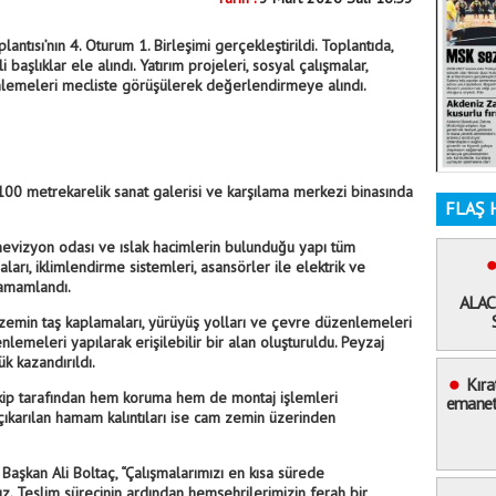
ntısı’nın 4. Oturum 1. Birleşimi gerçekleştirildi. Toplantıda,
başlıklar ele alındı. Yatırım projeleri, sosyal çalışmalar,
emeleri mecliste görüşülerek değerlendirmeye alındı.
00 metrekarelik sanat galerisi ve karşılama merkezi binasında
FLAŞ 
, sinevizyon odası ve ıslak hacimlerin bulunduğu yapı tüm
aları, iklimlendirme sistemleri, asansörler ile elektrik ve
tamamlandı.
ALAC
emin taş kaplamaları, yürüyüş yolları ve çevre düzenlemeleri
lemeleri yapılarak erişilebilir bir alan oluşturuldu. Peyzaj
ük kazandırıldı.
Kıra
ekip tarafından hem koruma hem de montaj işlemleri
emaneti
 çıkarılan hamam kalıntıları ise cam zemin üzerinden
Başkan Ali Boltaç, “Çalışmalarımızı en kısa sürede
z. Teslim sürecinin ardından hemşehrilerimizin ferah bir