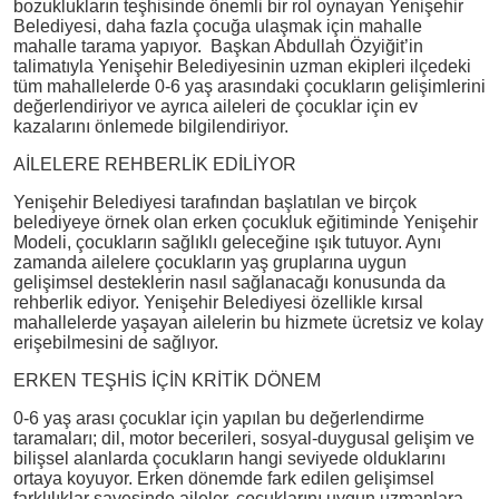
bozuklukların teşhisinde önemli bir rol oynayan Yenişehir
Belediyesi, daha fazla çocuğa ulaşmak için mahalle
mahalle tarama yapıyor. Başkan Abdullah Özyiğit’in
talimatıyla Yenişehir Belediyesinin uzman ekipleri ilçedeki
tüm mahallelerde 0-6 yaş arasındaki çocukların gelişimlerini
değerlendiriyor ve ayrıca aileleri de çocuklar için ev
kazalarını önlemede bilgilendiriyor.
AİLELERE REHBERLİK EDİLİYOR
Yenişehir Belediyesi tarafından başlatılan ve birçok
belediyeye örnek olan erken çocukluk eğitiminde Yenişehir
Modeli, çocukların sağlıklı geleceğine ışık tutuyor. Aynı
zamanda ailelere çocukların yaş gruplarına uygun
gelişimsel desteklerin nasıl sağlanacağı konusunda da
rehberlik ediyor. Yenişehir Belediyesi özellikle kırsal
mahallelerde yaşayan ailelerin bu hizmete ücretsiz ve kolay
erişebilmesini de sağlıyor.
ERKEN TEŞHİS İÇİN KRİTİK DÖNEM
0-6 yaş arası çocuklar için yapılan bu değerlendirme
taramaları; dil, motor becerileri, sosyal-duygusal gelişim ve
bilişsel alanlarda çocukların hangi seviyede olduklarını
ortaya koyuyor. Erken dönemde fark edilen gelişimsel
farklılıklar sayesinde aileler, çocuklarını uygun uzmanlara