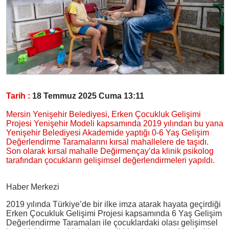
Tarih :
18 Temmuz 2025 Cuma 13:11
Mersin Yenişehir Belediyesi, Erken Çocukluk Gelişimi
Projesi Yenişehir Modeli kapsamında 2019 yılından bu yana
Yenişehir Belediyesi Akademide yaptığı 0-6 Yaş Gelişim
Değerlendirme Taramalarını kırsal mahallelere de taşıdı.
Son olarak kırsal mahalle Değirmençay’da klinik psikolog
tarafından çocukların gelişimsel değerlendirmeleri yapıldı.
Haber Merkezi
2019 yılında Türkiye’de bir ilke imza atarak hayata geçirdiği
Erken Çocukluk Gelişimi Projesi kapsamında 6 Yaş Gelişim
Değerlendirme Taramaları ile çocuklardaki olası gelişimsel