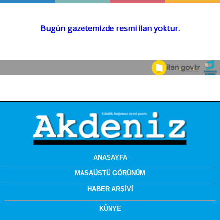
ANASAYFA
MASAÜSTÜ GÖRÜNÜM
HABER ARŞİVİ
KÜNYE