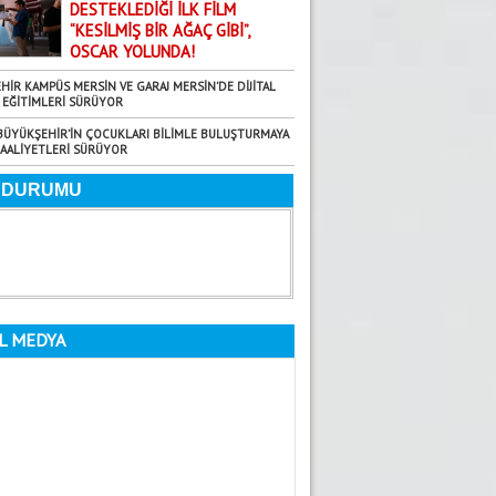
DESTEKLEDİĞİ İLK FİLM
25.07.2026
“KESİLMİŞ BİR AĞAÇ GİBİ”,
UNUTULAN “ İL KOORDİNASYON
OSCAR YOLUNDA!
TOPLANTILARI
Fatma Yardımcı
HİR KAMPÜS MERSİN VE GARAJ MERSİN’DE DİJİTAL
29.08.2025
EĞİTİMLERİ SÜRÜYOR
Bir milletin kaderini çizen iki zafer!
BÜYÜKŞEHİR’İN ÇOCUKLARI BİLİMLE BULUŞTURMAYA
FAALİYETLERİ SÜRÜYOR
Faruk Rifaioğlu
22.09.2025
BALTANIN… HANÇERİ KIRDIĞI O GÜN
Dilara Aksoy
18.06.2026
Yaz Ayları Artık Bir Mevsim Değil; Uyarı
Gündoğdu Yıldırım
L MEDYA
5.08.2026
GÜNE DAİR