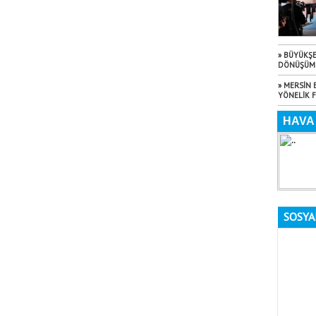
» BÜYÜKŞE
DÖNÜŞÜM 
» MERSİN 
YÖNELİK 
SOSYA