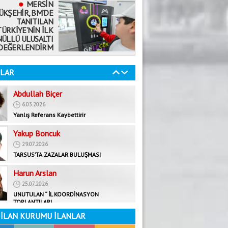
MERSİN
ÜKŞEHİR, BM’DE
Mehmet Selvi
TANITILAN
19.08.2020
TÜRKİYE’NİN İLK
ÖKÜZ ÖLDÜ ORTAKLIK BOZULDU!
ÜLLÜ ULUSALTI
DEĞERLENDİRM
Abdullah Biçer
6.03.2026
LAR
Yanlış Referans Kaybettirir
Yakup Boncuk
29.07.2026
TARSUS’TA ZAZALAR BULUŞMASI
Harun Arslan
25.07.2026
UNUTULAN “ İL KOORDİNASYON
TOPLANTILARI
Fatma Yardımcı
29.08.2025
Bir milletin kaderini çizen iki zafer!
Faruk Rifaioğlu
İLAN KURUMU İLANLAR
22.09.2025