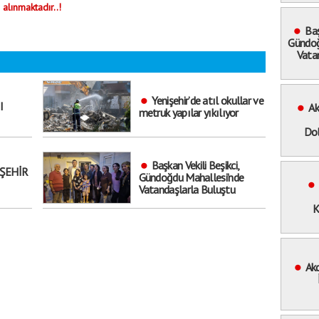
 alınmaktadır..!
Baş
Gündoğ
Vata
Yenişehir’de atıl okullar ve
I
Ak
metruk yapılar yıkılıyor
Dol
Başkan Vekili Beşikci,
ŞEHİR
Gündoğdu Mahallesi’nde
Vatandaşlarla Buluştu
K
Akd