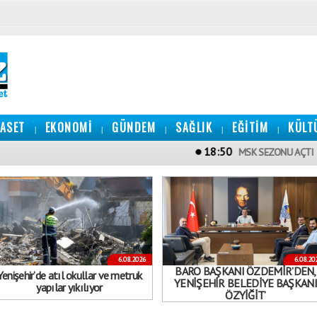
YASET
EKONOMİ
GÜNDEM
SAĞLIK
EĞİTİM
KÜLT
|
|
|
|
|
18:50
18:48
MSK SEZONU AÇTI
6.08.2026
6.08.20
BARO BAŞKANI ÖZDEMİR’DEN,
Yenişehir’de atıl okullar ve metruk
YENİŞEHİR BELEDİYE BAŞKANI
yapılar yıkılıyor
ÖZYİĞİT’