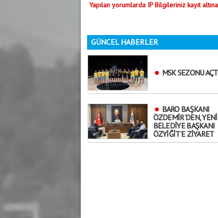
Yapılan yorumlarda IP Bilgileriniz kayıt altına
GÜNCEL HABERLER
MSK SEZONU AÇT
BARO BAŞKANI
ÖZDEMİR’DEN, YENİ
BELEDİYE BAŞKANI
ÖZYİĞİT’E ZİYARET