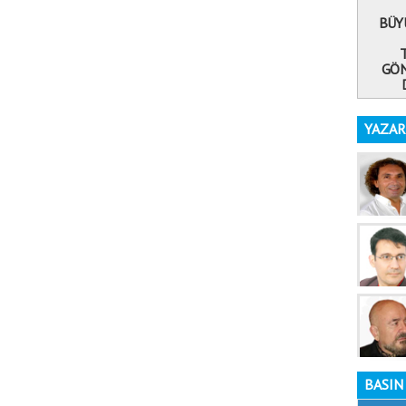
BÜY
GÖN
YAZAR
BASIN 