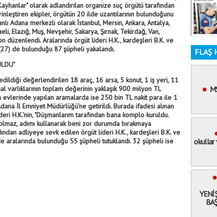
Kayhanlar" olarak adlandırılan organize suç örgütü tarafından
rinleştiren ekipler, örgütün 20 ilde uzantılarının bulunduğunu
nlı Adana merkezli olarak İstanbul, Mersin, Ankara, Antalya,
ocaeli, Elazığ, Muş, Nevşehir, Sakarya, Şırnak, Tekirdağ, Van,
düzenlendi. Aralarında örgüt lideri H.K., kardeşleri B.K. ve
n (27) de bulunduğu 87 şüpheli yakalandı.
FLAŞ 
ULDU"
ldiği değerlendirilen 18 araç, 16 arsa, 5 konut, 1 iş yeri, 11
al varlıklarının toplam değerinin yaklaşık 900 milyon TL
M
in evlerinde yapılan aramalarda ise 250 bin TL nakit para ile 1
Adana İl Emniyet Müdürlüğü'ne getirildi. Burada ifadesi alınan
eri H.K.'nin, "Düşmanlarım tarafından bana komplo kuruldu.
m olmaz, adımı kullanarak beni zor durumda bırakmaya
dından adliyeye sevk edilen örgüt lideri H.K., kardeşleri B.K. ve
nde aralarında bulunduğu 55 şüpheli tutuklandı. 32 şüpheli ise
okullar
YENİ
BAŞ