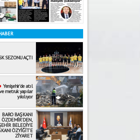
HABER
SK SEZONU AÇTI
Yenişehir’de atıl
 ve metruk yapılar
Mehmet Selvi
yıkılıyor
19.08.2020
ÖKÜZ ÖLDÜ ORTAKLIK BOZULDU!
BARO BAŞKANI
Abdullah Biçer
ÖZDEMİR’DEN,
ŞEHİR BELEDİYE
6.03.2026
KANI ÖZYİĞİT’E
Yanlış Referans Kaybettirir
ZİYARET