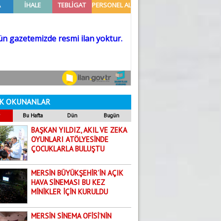
BALTANIN… HANÇERİ KIRDIĞI O GÜN
Dilara Aksoy
18.06.2026
Yaz Ayları Artık Bir Mevsim Değil; Uyarı
Gündoğdu Yıldırım
5.08.2026
GÜNE DAİR
Mehmet Selvi
K OKUNANLAR
19.08.2020
Bu Hafta
Dün
Bugün
ÖKÜZ ÖLDÜ ORTAKLIK BOZULDU!
BAŞKAN YILDIZ, AKIL VE ZEKA
Abdullah Biçer
OYUNLARI ATÖLYESİNDE
ÇOCUKLARLA BULUŞTU
6.03.2026
Yanlış Referans Kaybettirir
MERSİN BÜYÜKŞEHİR’İN AÇIK
Yakup Boncuk
HAVA SİNEMASI BU KEZ
29.07.2026
MİNİKLER İÇİN KURULDU
TARSUS’TA ZAZALAR BULUŞMASI
Harun Arslan
MERSİN SİNEMA OFİSİ’NİN