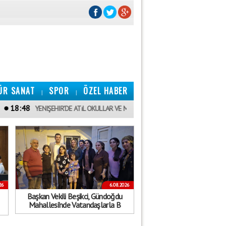
ÜR SANAT
SPOR
ÖZEL HABER
|
|
18:47
YENIŞEHIR’DE ATıL OKULLAR VE METRUK YAPıLAR YıKıLıYOR
BARO BA
26
6.08.2026
Başkan Vekili Beşikci, Gündoğdu
Mahallesi’nde Vatandaşlarla B