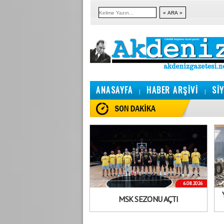
ANASAYFA
HABER ARŞİVİ
Sİ
|
|
6.08.2026
MSK SEZONU AÇTI