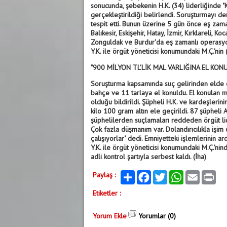
sonucunda, şebekenin H.K. (34) liderliğinde "
gerçekleştirildiği belirlendi. Soruşturmayı de
tespit etti. Bunun üzerine 5 gün önce eş zama
Balıkesir, Eskişehir, Hatay, İzmir, Kırklareli, K
Zonguldak ve Burdur'da eş zamanlı operasyon 
Y.K. ile örgüt yöneticisi konumundaki M.Ç.'ni
"900 MİLYON TL'LİK MAL VARLIĞINA EL KON
Soruşturma kapsamında suç gelirinden elde edi
bahçe ve 11 tarlaya el konuldu. El konulan m
olduğu bildirildi. Şüpheli H.K. ve kardeşlerin
kilo 100 gram altın ele geçirildi. 87 şüpheli 
şüphelilerden suçlamaları reddeden örgüt lid
Çok fazla düşmanım var. Dolandırıcılıkla işi
çalışıyorlar" dedi. Emniyetteki işlemlerinin ar
Y.K. ile örgüt yöneticisi konumundaki M.Ç.'ni
adli kontrol şartıyla serbest kaldı. (İha)
Paylaş :
Paylaş
Facebook
Twitter
WhatsApp
Email
Print
Etiketler :
Yorum Ekle
Yorumlar (0)