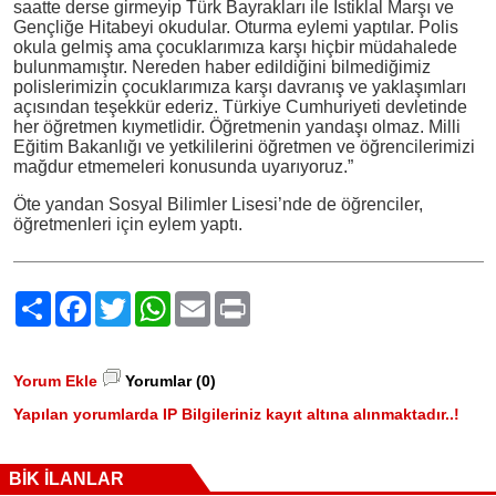
saatte derse girmeyip Türk Bayrakları ile İstiklal Marşı ve
Gençliğe Hitabeyi okudular. Oturma eylemi yaptılar. Polis
okula gelmiş ama çocuklarımıza karşı hiçbir müdahalede
bulunmamıştır. Nereden haber edildiğini bilmediğimiz
polislerimizin çocuklarımıza karşı davranış ve yaklaşımları
açısından teşekkür ederiz. Türkiye Cumhuriyeti devletinde
her öğretmen kıymetlidir. Öğretmenin yandaşı olmaz. Milli
Eğitim Bakanlığı ve yetkililerini öğretmen ve öğrencilerimizi
mağdur etmemeleri konusunda uyarıyoruz.”
Öte yandan Sosyal Bilimler Lisesi’nde de öğrenciler,
öğretmenleri için eylem yaptı.
Paylaş
Facebook
Twitter
WhatsApp
Email
Print
Yorum Ekle
Yorumlar (0)
Yapılan yorumlarda IP Bilgileriniz kayıt altına alınmaktadır..!
BİK İLANLAR