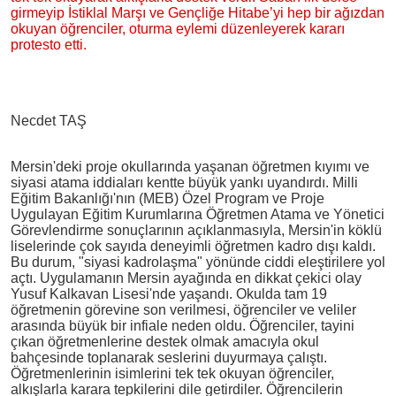
girmeyip İstiklal Marşı ve Gençliğe Hitabe’yi hep bir ağızdan
okuyan öğrenciler, oturma eylemi düzenleyerek kararı
protesto etti.
Necdet TAŞ
Mersin'deki proje okullarında yaşanan öğretmen kıyımı ve
siyasi atama iddiaları kentte büyük yankı uyandırdı. Milli
Eğitim Bakanlığı'nın (MEB) Özel Program ve Proje
Uygulayan Eğitim Kurumlarına Öğretmen Atama ve Yönetici
Görevlendirme sonuçlarının açıklanmasıyla, Mersin'in köklü
liselerinde çok sayıda deneyimli öğretmen kadro dışı kaldı.
Bu durum, "siyasi kadrolaşma" yönünde ciddi eleştirilere yol
açtı. Uygulamanın Mersin ayağında en dikkat çekici olay
Yusuf Kalkavan Lisesi'nde yaşandı. Okulda tam 19
öğretmenin görevine son verilmesi, öğrenciler ve veliler
arasında büyük bir infiale neden oldu. Öğrenciler, tayini
çıkan öğretmenlerine destek olmak amacıyla okul
bahçesinde toplanarak seslerini duyurmaya çalıştı.
Öğretmenlerinin isimlerini tek tek okuyan öğrenciler,
alkışlarla karara tepkilerini dile getirdiler. Öğrencilerin