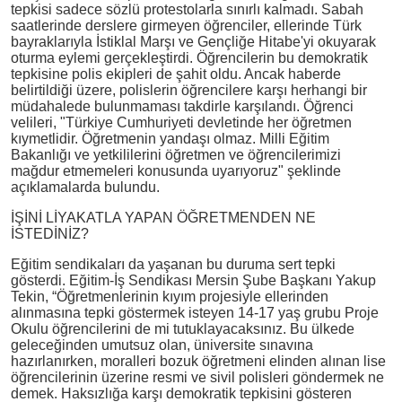
tepkisi sadece sözlü protestolarla sınırlı kalmadı. Sabah
saatlerinde derslere girmeyen öğrenciler, ellerinde Türk
bayraklarıyla İstiklal Marşı ve Gençliğe Hitabe'yi okuyarak
oturma eylemi gerçekleştirdi. Öğrencilerin bu demokratik
tepkisine polis ekipleri de şahit oldu. Ancak haberde
belirtildiği üzere, polislerin öğrencilere karşı herhangi bir
müdahalede bulunmaması takdirle karşılandı. Öğrenci
velileri, "Türkiye Cumhuriyeti devletinde her öğretmen
kıymetlidir. Öğretmenin yandaşı olmaz. Milli Eğitim
Bakanlığı ve yetkililerini öğretmen ve öğrencilerimizi
mağdur etmemeleri konusunda uyarıyoruz" şeklinde
açıklamalarda bulundu.
İŞİNİ LİYAKATLA YAPAN ÖĞRETMENDEN NE
İSTEDİNİZ?
Eğitim sendikaları da yaşanan bu duruma sert tepki
gösterdi. Eğitim-İş Sendikası Mersin Şube Başkanı Yakup
Tekin, “Öğretmenlerinin kıyım projesiyle ellerinden
alınmasına tepki göstermek isteyen 14-17 yaş grubu Proje
Okulu öğrencilerini de mi tutuklayacaksınız. Bu ülkede
geleceğinden umutsuz olan, üniversite sınavına
hazırlanırken, moralleri bozuk öğretmeni elinden alınan lise
öğrencilerinin üzerine resmi ve sivil polisleri göndermek ne
demek. Haksızlığa karşı demokratik tepkisini gösteren