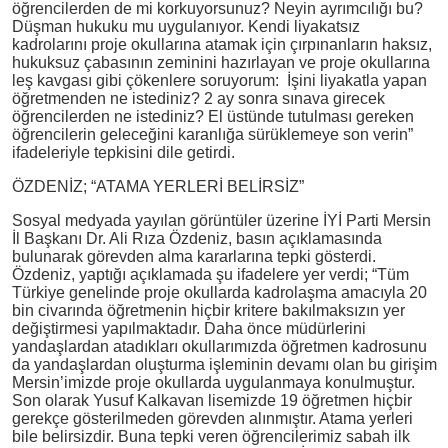
öğrencilerden de mi korkuyorsunuz? Neyin ayrımcılığı bu?
Düşman hukuku mu uygulanıyor. Kendi liyakatsız
kadrolarını proje okullarına atamak için çırpınanların haksız,
hukuksuz çabasının zeminini hazırlayan ve proje okullarına
leş kavgası gibi çökenlere soruyorum: İşini liyakatla yapan
öğretmenden ne istediniz? 2 ay sonra sınava girecek
öğrencilerden ne istediniz? El üstünde tutulması gereken
öğrencilerin geleceğini karanlığa sürüklemeye son verin”
ifadeleriyle tepkisini dile getirdi.
ÖZDENİZ; “ATAMA YERLERİ BELİRSİZ”
Sosyal medyada yayılan görüntüler üzerine İYİ Parti Mersin
İl Başkanı Dr. Ali Rıza Özdeniz, basın açıklamasında
bulunarak görevden alma kararlarına tepki gösterdi.
Özdeniz, yaptığı açıklamada şu ifadelere yer verdi; “Tüm
Türkiye genelinde proje okullarda kadrolaşma amacıyla 20
bin civarında öğretmenin hiçbir kritere bakılmaksızın yer
değiştirmesi yapılmaktadır. Daha önce müdürlerini
yandaşlardan atadıkları okullarımızda öğretmen kadrosunu
da yandaşlardan oluşturma işleminin devamı olan bu girişim
Mersin’imizde proje okullarda uygulanmaya konulmuştur.
Son olarak Yusuf Kalkavan lisemizde 19 öğretmen hiçbir
gerekçe gösterilmeden görevden alınmıştır. Atama yerleri
bile belirsizdir. Buna tepki veren öğrencilerimiz sabah ilk