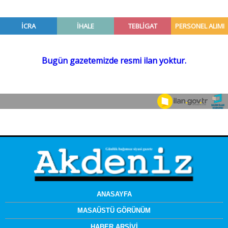
ANASAYFA
MASAÜSTÜ GÖRÜNÜM
HABER ARŞİVİ