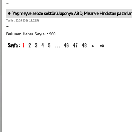
...
Yaş meyve sebze sektörü Japonya, ABD, Mısır ve Hindistan pazarlar
Tarih : 20.05.2026 18:22:56
...
Bulunan Haber Sayısı : 960
Sayfa :
1
2
3
4
5
. . .
46
47
48
►
»»