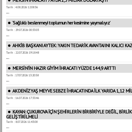
Tarih : 4.08.2026 12:08:36
...
‘Sağlıklı beslenmeyi toplumun her kesimine yaymalıyız’
Tarih : 29.07.2026 00:33:03
...
AHKİB BAŞKANI AYTEK: YAKIN TEDARİK AVANTAJINI KALICI 
Tarih : 22.07.2026 19:18:48
...
MERSİN’İN HAZIR GİYİM İHRACATI YÜZDE 144,9 ARTTI
Tarih : 17.07.2026 13:20:58
...
AKDENİZ YAŞ MEYVE SEBZE İHRACATINDA İLK YARIDA 1,12 Mİ
Tarih : 16.07.2026 17:33:46
...
KAYAN: ÇUKUROVA İÇİN ŞEHİRLERİN BİRBİRİYLE DEĞİL, BİRL
GELİŞTİRİLMELİ
Tarih : 8.07.2026 11:43:08
...