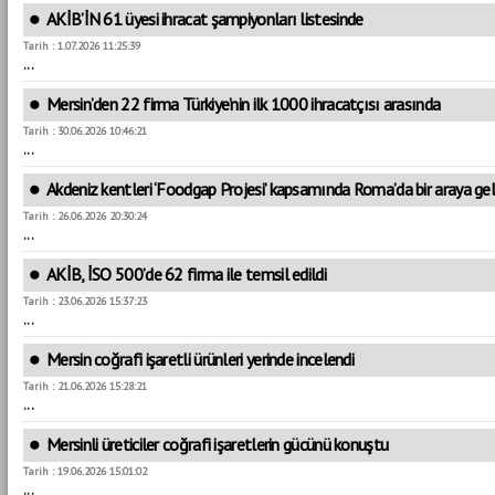
AKİB’İN 61 üyesi ihracat şampiyonları listesinde
Tarih : 1.07.2026 11:25:39
...
Mersin’den 22 firma Türkiye’nin ilk 1000 ihracatçısı arasında
Tarih : 30.06.2026 10:46:21
...
Akdeniz kentleri ‘Foodgap Projesi’ kapsamında Roma’da bir araya gel
Tarih : 26.06.2026 20:30:24
...
AKİB, İSO 500’de 62 firma ile temsil edildi
Tarih : 23.06.2026 15:37:23
...
Mersin coğrafi işaretli ürünleri yerinde incelendi
Tarih : 21.06.2026 15:28:21
...
Mersinli üreticiler coğrafi işaretlerin gücünü konuştu
Tarih : 19.06.2026 15:01:02
...