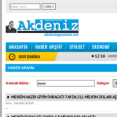
ANASAYFA
HABER ARŞİVİ
SİYASET
EKONOMİ
|
|
|
|
12:16
HAYIRSEVER 
HABER ARAMA
Aranacak Kelime :
Kategori :
MERSİN HAZIR GİYİM İHRACATI 7 AYDA 211 MİLYON DOLARI AŞ
Tarih : 6.08.2026 18:25:43
...
MERSİN İHRACATI 7 AYDA 2,3 MİLYAR DOLARI AŞTI