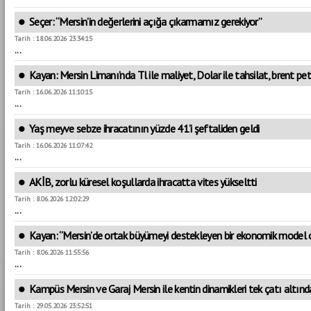
Seçer: “Mersin’in değerlerini açığa çıkarmamız gerekiyor”
Tarih : 18.06.2026 23:34:15
...
Kayan: Mersin Limanı’nda Tl ile maliyet, Dolar ile tahsilat, brent pe
Tarih : 16.06.2026 11:10:15
...
Yaş meyve sebze ihracatının yüzde 41’i şeftaliden geldi
Tarih : 16.06.2026 11:07:42
...
AKİB, zorlu küresel koşullarda ihracatta vites yükseltti
Tarih : 8.06.2026 12:02:29
...
Kayan: “Mersin’de ortak büyümeyi destekleyen bir ekonomik model 
Tarih : 8.06.2026 11:55:56
...
Kampüs Mersin ve Garaj Mersin ile kentin dinamikleri tek çatı altın
Tarih : 29.05.2026 23:52:51