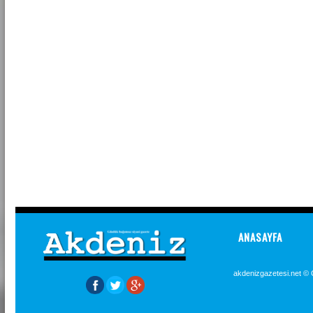
ANASAYFA
akdenizgazetesi.net © 