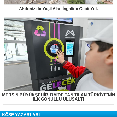
Akdeniz’de Yeşil Alan İşgaline Geçit Yok
MERSİN BÜYÜKŞEHİR, BM’DE TANITILAN TÜRKİYE’NİN
İLK GÖNÜLLÜ ULUSALTI
KÖŞE YAZARLARI