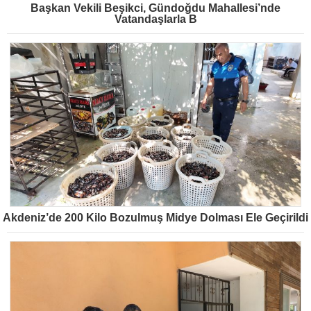
Başkan Vekili Beşikci, Gündoğdu Mahallesi’nde
Vatandaşlarla B
Akdeniz’de 200 Kilo Bozulmuş Midye Dolması Ele Geçirildi