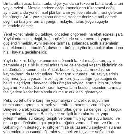
Bir tarafta susuz kalan tarla, diğer yanda su tüketimi katlanarak artan
yayla evleri... Mesele sadece doğal kaynakların tükenmesi değil,
aynı zamanda yönetimsel planlamanın yeniden ele alınması gereken
bir süreçtir. Artık yaz sezonu demek, sadece deniz ve tatil demek
değil; su kriziyle, orman yangını riskiyle, nüfus yoğunluğuyla
mücadele demek.
Yerel yönetimlerin bu tabloyu önceden öngörerek hareket etmesi şart.
Yaylalarda geçici değil, kalıcı çözümlerle su ve çevre altyapısı
güçlendirilmelidir. Aynı şekilde tarımsal sulamada akıllı sistemlerin
desteklenmesi, kuraklığa dayanıklı ürünlere yönelme politikaları daha
hızlı hayata geçirilmelidir.
Yayla turizmi, bölge ekonomisine önemli katkılar sağlarken, aynı
zamanda eşsiz bir kültürel mirasın ve geleneksel yaşam biçiminin de
sürdürücüsü konumunda. Ancak kuraklık, yaylalarımızdaki su
kaynaklarını da tehdit ediyor. Pınarların kuruması, su seviyelerinin
düşmesi, yayla yaşamını zorlaştırırken, yaylacılığın geleceğini de
belirsizleştiriyor. Hayvancılıkla uğraşan yaylacılarımız için su, adeta
yaşamın kendisi. Su sıkıntısı, hayvanların beslenmesinden tarımsal
faaliyetlere kadar her alanda olumsuz etkilerini gösteriyor.
Peki, bu tehditlere karşı ne yapmalıyız? Öncelikle, suyun her
damlasının kıymetini bilmek ve israftan kaçınmak zorundayız.
Bireysel olarak yapacağımız tasarruflar, genel su dengesi için küçük
ama anlamlı adımlar. Belediyeler ve ilgili kurumlar ise altyapı
iyileştirmeleri, su kaçağı tespiti ve onarımı, yağmur suyu hasadı ve
gri su geri dönüşümü gibi projelere ağırlık vermeli. Tarım ve Orman
Bakanlığı'nın desteğiyle, çiftçilerimize su tasarrufu sağlayan sulama
yöntemleri konusunda eğitimler verilmeli ve teşvikler sağlanmalı.