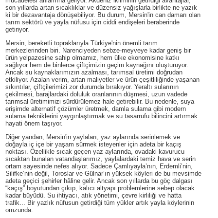
mücadelesi anlamına geliyor. Akdeniz ikliminin getirdiği avantajlar,
son yıllarda artan sıcaklıklar ve düzensiz yağışlarla birlikte ne yazık
ki bir dezavantaja dönüşebiliyor. Bu durum, Mersin'in can damarı olan
tarım sektörü ve yayla nüfusu için ciddi endişeleri beraberinde
getiriyor.
Mersin, bereketli topraklarıyla Türkiye'nin önemli tarım
merkezlerinden biri. Narenciyeden sebze-meyveye kadar geniş bir
ürün yelpazesine sahip olmamız, hem ülke ekonomisine katkı
sağlıyor hem de binlerce çiftçimizin geçim kaynağını oluşturuyor.
Ancak su kaynaklarımızın azalması, tarımsal üretimi doğrudan
etkiliyor. Azalan verim, artan maliyetler ve ürün çeşitliliğinde yaşanan
sıkıntılar, çiftçilerimizi zor durumda bırakıyor. Yeraltı sularının
çekilmesi, barajlardaki doluluk oranlarının düşmesi, uzun vadede
tarımsal üretimimizi sürdürülemez hale getirebilir. Bu nedenle, suya
erişimde alternatif çözümler üretmek, damla sulama gibi modern
sulama tekniklerini yaygınlaştırmak ve su tasarrufu bilincini artırmak
hayati önem taşıyor.
Diğer yandan, Mersin'in yaylaları, yaz aylarında serinlemek ve
doğayla iç içe bir yaşam sürmek isteyenler için adeta bir kaçış
noktası. Özellikle sıcak geçen yaz aylarında, ovadaki kavurucu
sıcaktan bunalan vatandaşlarımız, yaylalardaki temiz hava ve serin
ortam sayesinde nefes alıyor. Sadece Çamlıyayla’nın, Erdemli’nin,
Silifke’nin değil, Toroslar ve Gülnar’ın yüksek köyleri de bu mevsimde
adeta geçici şehirler hâline gelir. Ancak son yıllarda bu göç dalgası
“kaçış” boyutundan çıkıp, kalıcı altyapı problemlerine sebep olacak
kadar büyüdü. Su ihtiyacı, atık yönetimi, çevre kirliliği ve hatta
trafik... Bir yazlık nüfusun getirdiği tüm yükler artık yayla köylerinin
omzunda.