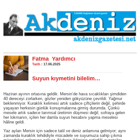
Fatma Yardımcı
Tarih :
17.06.2025
Suyun kıymetini bilelim…
Haziran ayının ortasına geldik. Mersin’de hava sıcaklıkları şimdiden
40 dereceyi zorlarken, gözler yeniden gökyüzüne çevrildi: Yağmur
beklenmiyor. Kuraklık kelimesi artık sadece çiftçilerin değil, şehirde
yaşayan herkesin günlük konuşmalarına girmiş durumda. Çünkü
mesele artık sadece tarımsal üretimin düşmesi değil; sofraya gelen
her lokmanın, içilen her damla suyun hesabını yapma meselesi
hâline geldi.
Yaz ayları Mersin için sadece tatil ve deniz anlamına gelmiyor; aynı
zamanda kuraklık tehdidiyle mücadele ve suyumuza sahip çıkma