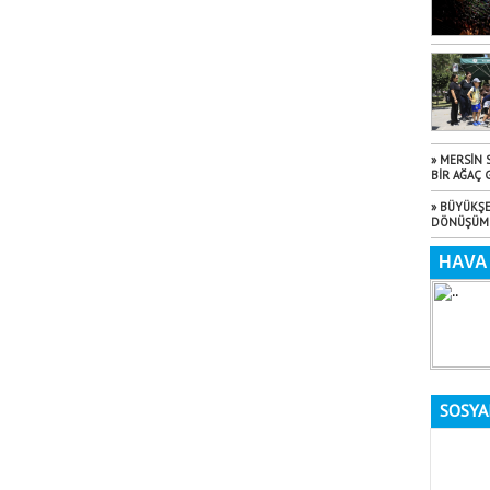
» MERSİN 
BİR AĞAÇ 
» BÜYÜKŞE
DÖNÜŞÜM 
SOSYA