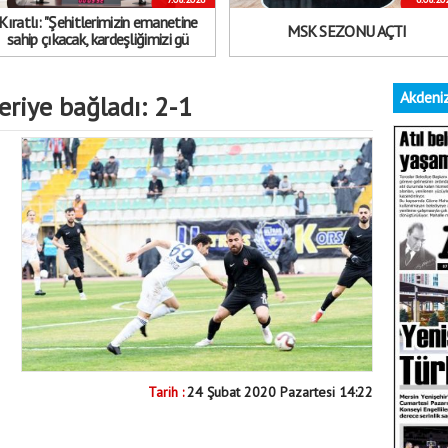
Kıratlı: "Şehitlerimizin emanetine
MSK SEZONU AÇTI
sahip çıkacak, kardeşliğimizi gü
Akdeniz
eriye bağladı: 2-1
Tarih :
24 Şubat 2020 Pazartesi 14:22