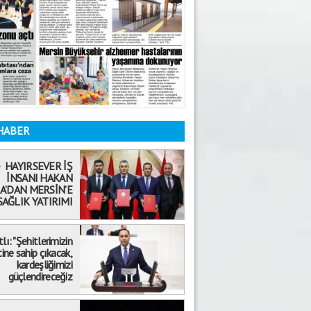
HABER
HAYIRSEVER İŞ
İNSANI HAKAN
A’DAN MERSİN’E
SAĞLIK YATIRIMI
tlı: "Şehitlerimizin
ne sahip çıkacak,
Mehmet Selvi
kardeşliğimizi
19.08.2020
güçlendireceğiz
ÖKÜZ ÖLDÜ ORTAKLIK BOZULDU!
Abdullah Biçer