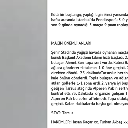
Kötü bir başlangıç yaptığı ligin ikinci yarısı
hafta arasında İstanbul’da Pendikspor’u 3-0 
son 9 günde oynadığı 3 maçta 9 puan toplaya
MAÇIN ÖNEMLİ ANLARI
Şehir Stadında yağışlı havada oynanan maçta 
konuk Başkent Akademi takımı hızlı başladı. 2
buluşan Ahmet Sun, topa sert vurdu. Kaleci 
ağlara göndererek takımını 1-0 öne geçirdi. 
direkten döndü. 25. dakikadaTarsus’un beraber
kale önüne gönderdi. Topla bulaşan ve ağlara 
atılan gollerle 1-1 sona erdi. 2. yarıya iyi b
gelişen Tarsus atağında Alperen Pak’ın sert 
kontrol etti. 73. Dakikada organize gelişen T
Alperen Pak bu sefer affetmedi. Topa oldukça
geçirdi. Kalan dakikalarda başka gol olmayın
STAT: Tarsus
HAKEMLER: Hasan Kaçar xx, Turhan Akbaş xx,