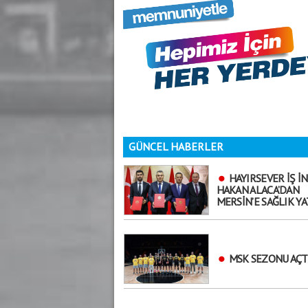
GÜNCEL HABERLER
HAYIRSEVER İŞ İ
HAKAN ALACA’DAN
MERSİN’E SAĞLIK YA
MSK SEZONU AÇT