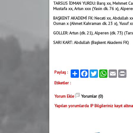
TARSUS İDMAN YURDU: Barış xx, Mehmet Cansın
Mustafa xx, Artun xxx (Yasin dk. 76 x), Alper
BAŞKENT AKADEMİ FK: Necati xx, Abdullah xx, 
Osman x (Ahmet Kahraman dk. 23 x), Yusuf xx
GOLLER: Artun (dk. 21), Alperen (dk. 73) (Ta
SARI KART: Abdullah (Başkent Akademi FK)
Paylaş :
Paylaş
Facebook
Twitter
WhatsApp
Email
Print
Etiketler :
Yorum Ekle
Yorumlar (0)
Yapılan yorumlarda IP Bilgileriniz kayıt altına