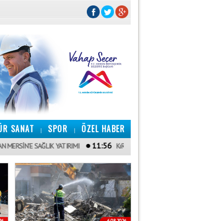
ÜR SANAT
SPOR
ÖZEL HABER
|
|
11:56
 SAĞLIK YATIRIMI
KıRATLı: "ŞEHITLERIMIZIN EMANETINE SAHIP ÇıKAC
26
6.08.2026