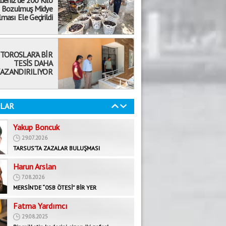
deniz’de 200 Kilo
Bozulmuş Midye
Gündoğdu Yıldırım
ması Ele Geçirildi
5.08.2026
GÜNE DAİR
Mehmet Selvi
TOROSLAR’A BİR
19.08.2020
TESİS DAHA
ÖKÜZ ÖLDÜ ORTAKLIK BOZULDU!
AZANDIRILIYOR
Abdullah Biçer
6.03.2026
LAR
Yanlış Referans Kaybettirir
Yakup Boncuk
29.07.2026
TARSUS’TA ZAZALAR BULUŞMASI
Harun Arslan
7.08.2026
MERSİN’DE “0SB ÖTESİ” BİR YER
Fatma Yardımcı
29.08.2025