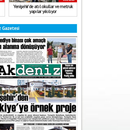
Yenişehir’de atıl okullar ve metruk
yapılar yıkılıyor
 Gazetesi