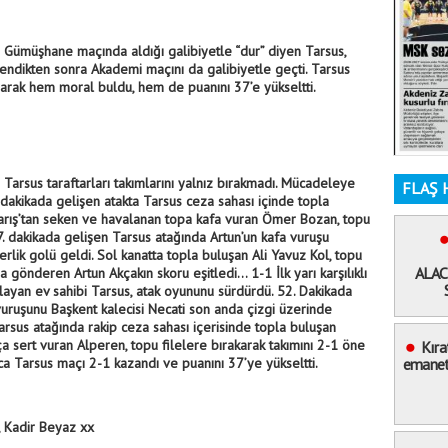
nda Gümüşhane maçında aldığı galibiyetle “dur” diyen Tarsus,
yendikten sonra Akademi maçını da galibiyetle geçti.
Tarsus
rak hem moral buldu, hem de puanını 37’e yükseltti.
Tarsus taraftarları takımlarını yalnız bırakmadı. Mücadeleye
FLAŞ 
.dakikada gelişen atakta Tarsus ceza sahası içinde topla
Barış’tan seken ve havalanan topa kafa vuran Ömer Bozan, topu
7. dakikada gelişen Tarsus atağında Artun’un kafa vuruşu
lik golü geldi. Sol kanatta topla buluşan Ali Yavuz Kol, topu
ALAC
gönderen Artun Akçakın skoru eşitledi… 1-1 İlk yarı karşılıklı
aşlayan ev sahibi Tarsus, atak oyununu sürdürdü. 52. Dakikada
vuruşunu Başkent kalecisi Necati son anda çizgi üzerinde
arsus atağında rakip ceza sahası içerisinde topla buluşan
 sert vuran Alperen, topu filelere bırakarak takımını 2-1 öne
Kıra
ca Tarsus maçı 2-1 kazandı ve puanını 37’ye yükseltti.
emaneti
 Kadir Beyaz xx