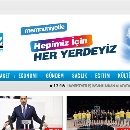
YASET
EKONOMİ
GÜNDEM
SAĞLIK
EĞİTİM
KÜLT
|
|
|
|
|
12:16
HAYIRSEVER İŞ İNSANI HAKAN ALACA’DAN MERSİN’E
7.08.2026
6.08.20