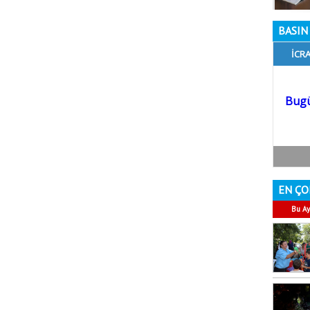
BASIN 
EN ÇO
Bu Ay