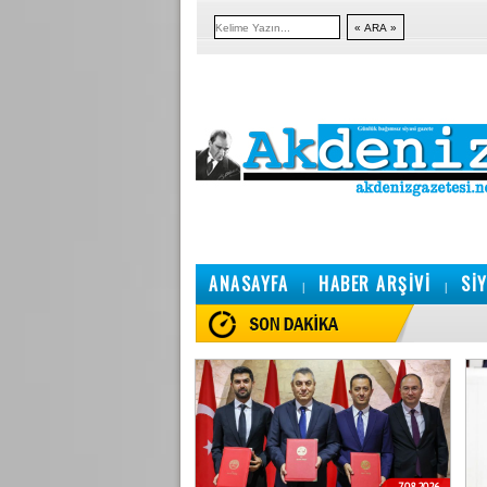
ANASAYFA
HABER ARŞİVİ
Sİ
|
|
7.08.2026