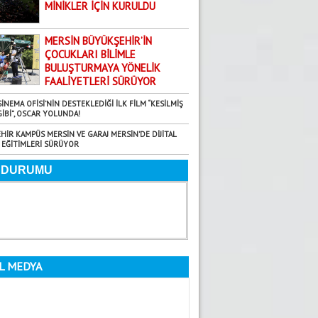
29.07.2026
MİNİKLER İÇİN KURULDU
TARSUS’TA ZAZALAR BULUŞMASI
Harun Arslan
MERSİN BÜYÜKŞEHİR’İN
ÇOCUKLARI BİLİMLE
7.08.2026
BULUŞTURMAYA YÖNELİK
MERSİN’DE “0SB ÖTESİ” BİR YER
FAALİYETLERİ SÜRÜYOR
Fatma Yardımcı
SİNEMA OFİSİ’NİN DESTEKLEDİĞİ İLK FİLM “KESİLMİŞ
29.08.2025
GİBİ”, OSCAR YOLUNDA!
Bir milletin kaderini çizen iki zafer!
HİR KAMPÜS MERSİN VE GARAJ MERSİN’DE DİJİTAL
EĞİTİMLERİ SÜRÜYOR
Faruk Rifaioğlu
22.09.2025
BALTANIN… HANÇERİ KIRDIĞI O GÜN
Dilara Aksoy
18.06.2026
Yaz Ayları Artık Bir Mevsim Değil; Uyarı
Gündoğdu Yıldırım
L MEDYA
5.08.2026
GÜNE DAİR