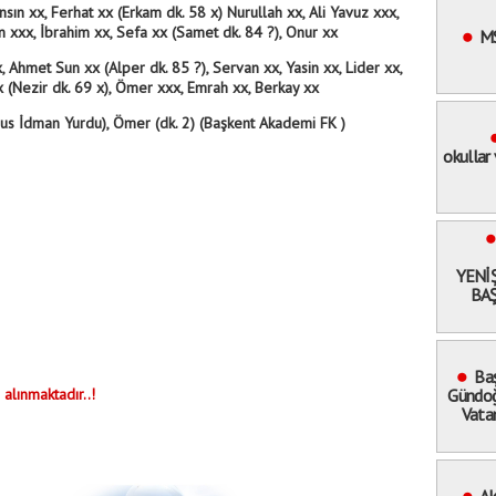
 xx, Ferhat xx (Erkam dk. 58 x) Nurullah xx, Ali Yavuz xxx,
en xxx, İbrahim xx, Sefa xx (Samet dk. 84 ?), Onur xx
M
Ahmet Sun xx (Alper dk. 85 ?), Servan xx, Yasin xx, Lider xx,
 (Nezir dk. 69 x), Ömer xxx, Emrah xx, Berkay xx
rsus İdman Yurdu), Ömer (dk. 2) (Başkent Akademi FK )
okullar
YENİ
BAŞ
Baş
 alınmaktadır..!
Gündoğ
Vata