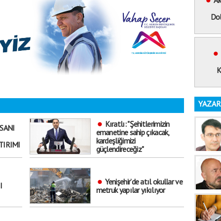
Ak
Dol
K
YAZAR
Kıratlı: "Şehitlerimizin
NSANI
emanetine sahip çıkacak,
kardeşliğimizi
TIRIMI
güçlendireceğiz"
Yenişehir’de atıl okullar ve
I
metruk yapılar yıkılıyor