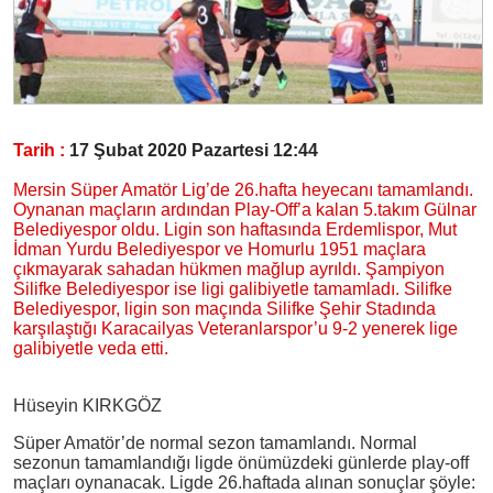
Tarih :
17 Şubat 2020 Pazartesi 12:44
Mersin Süper Amatör Lig’de 26.hafta heyecanı tamamlandı.
Oynanan maçların ardından Play-Off’a kalan 5.takım Gülnar
Belediyespor oldu. Ligin son haftasında Erdemlispor, Mut
İdman Yurdu Belediyespor ve Homurlu 1951 maçlara
çıkmayarak sahadan hükmen mağlup ayrıldı. Şampiyon
Silifke Belediyespor ise ligi galibiyetle tamamladı. Silifke
Belediyespor, ligin son maçında Silifke Şehir Stadında
karşılaştığı Karacailyas Veteranlarspor’u 9-2 yenerek lige
galibiyetle veda etti.
Hüseyin KIRKGÖZ
Süper Amatör’de normal sezon tamamlandı. Normal
sezonun tamamlandığı ligde önümüzdeki günlerde play-off
maçları oynanacak. Ligde 26.haftada alınan sonuçlar şöyle: