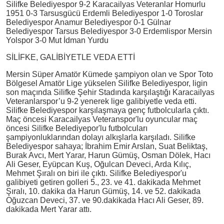
Silifke Belediyespor 9-2 Karacailyas Veteranlar Homurlu
1951 0-3 Tarsusgücü Erdemli Belediyespor 1-0 Toroslar
Belediyespor Anamur Belediyespor 0-1 Gülnar
Belediyespor Tarsus Belediyespor 3-0 Erdemlispor Mersin
Yolspor 3-0 Mut İdman Yurdu
SİLİFKE, GALİBİYETLE VEDA ETTİ
Mersin Süper Amatör Kümede şampiyon olan ve Spor Toto
Bölgesel Amatör Lige yükselen Silifke Belediyespor, ligin
son maçında Silifke Şehir Stadında karşılaştığı Karacailyas
Veteranlarspor’u 9-2 yenerek lige galibiyetle veda etti.
Silifke Belediyespor karşılaşmaya genç futbolcularla çıktı.
Maç öncesi Karacailyas Veteranspor'lu oyuncular maç
öncesi Silifke Belediyepor'lu futbolcuları
şampiyonluklarından dolayı alkışlarla karşıladı. Silifke
Belediyespor sahaya; İbrahim Emir Arslan, Suat Beliktaş,
Burak Avcı, Mert Yarar, Harun Gümüş, Osman Dölek, Hacı
Ali Geser, Eyüpcan Kuş, Oğulcan Deveci, Arda Kılıç,
Mehmet Şıralı on biri ile çıktı. Silifke Belediyespor'u
galibiyeti getiren golleri 5., 23. ve 41. dakikada Mehmet
Şıralı, 10. dakika da Harun Gümüş, 14. ve 52. dakikada
Oğuzcan Deveci, 37. ve 90.dakikada Hacı Ali Geser, 89.
dakikada Mert Yarar attı.