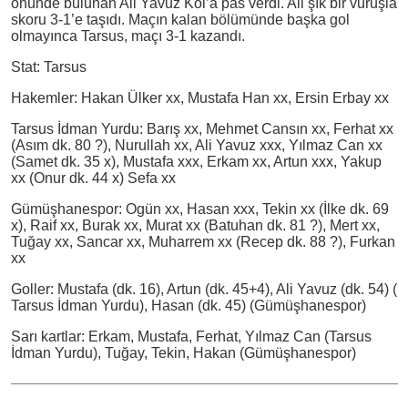
önünde bulunan Ali Yavuz Kol’a pas verdi. Ali şık bir vuruşla
skoru 3-1’e taşıdı. Maçın kalan bölümünde başka gol
olmayınca Tarsus, maçı 3-1 kazandı.
Stat: Tarsus
Hakemler: Hakan Ülker xx, Mustafa Han xx, Ersin Erbay xx
Tarsus İdman Yurdu: Barış xx, Mehmet Cansın xx, Ferhat xx
(Asım dk. 80 ?), Nurullah xx, Ali Yavuz xxx, Yılmaz Can xx
(Samet dk. 35 x), Mustafa xxx, Erkam xx, Artun xxx, Yakup
xx (Onur dk. 44 x) Sefa xx
Gümüşhanespor: Ogün xx, Hasan xxx, Tekin xx (İlke dk. 69
x), Raif xx, Burak xx, Murat xx (Batuhan dk. 81 ?), Mert xx,
Tuğay xx, Sancar xx, Muharrem xx (Recep dk. 88 ?), Furkan
xx
Goller: Mustafa (dk. 16), Artun (dk. 45+4), Ali Yavuz (dk. 54) (
Tarsus İdman Yurdu), Hasan (dk. 45) (Gümüşhanespor)
Sarı kartlar: Erkam, Mustafa, Ferhat, Yılmaz Can (Tarsus
İdman Yurdu), Tuğay, Tekin, Hakan (Gümüşhanespor)