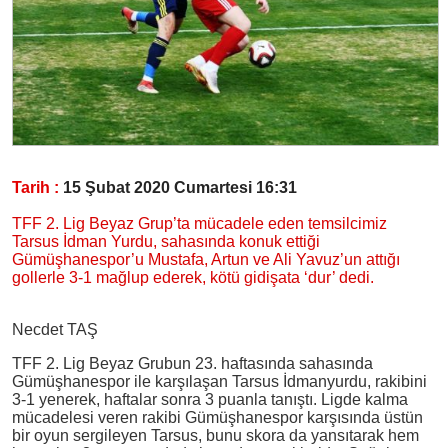
Tarih :
15 Şubat 2020 Cumartesi 16:31
TFF 2. Lig Beyaz Grup’ta mücadele eden temsilcimiz
Tarsus İdman Yurdu, sahasında konuk ettiği
Gümüşhanespor’u Mustafa, Artun ve Ali Yavuz’un attığı
gollerle 3-1 mağlup ederek, kötü gidişata ‘dur’ dedi.
Necdet TAŞ
TFF 2. Lig Beyaz Grubun 23. haftasında sahasında
Gümüşhanespor ile karşılaşan Tarsus İdmanyurdu, rakibini
3-1 yenerek, haftalar sonra 3 puanla tanıştı. Ligde kalma
mücadelesi veren rakibi Gümüşhanespor karşısında üstün
bir oyun sergileyen Tarsus, bunu skora da yansıtarak hem