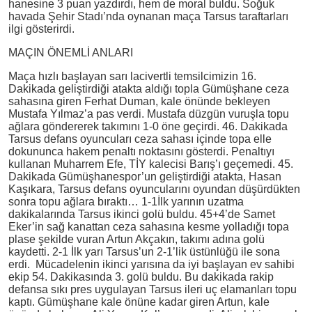
hanesine 3 puan yazdırdı, hem de moral buldu. Soğuk
havada Şehir Stadı’nda oynanan maça Tarsus taraftarları
ilgi gösterirdi.
MAÇIN ÖNEMLİ ANLARI
Maça hızlı başlayan sarı lacivertli temsilcimizin 16.
Dakikada geliştirdiği atakta aldığı topla Gümüşhane ceza
sahasına giren Ferhat Duman, kale önünde bekleyen
Mustafa Yılmaz’a pas verdi. Mustafa düzgün vuruşla topu
ağlara göndererek takımını 1-0 öne geçirdi. 46. Dakikada
Tarsus defans oyuncuları ceza sahası içinde topa elle
dokununca hakem penaltı noktasını gösterdi. Penaltıyı
kullanan Muharrem Efe, TİY kalecisi Barış’ı geçemedi. 45.
Dakikada Gümüşhanespor’un geliştirdiği atakta, Hasan
Kaşıkara, Tarsus defans oyuncularını oyundan düşürdükten
sonra topu ağlara bıraktı… 1-1İlk yarının uzatma
dakikalarında Tarsus ikinci golü buldu. 45+4’de Samet
Eker’in sağ kanattan ceza sahasına kesme yolladığı topa
plase şekilde vuran Artun Akçakın, takımı adına golü
kaydetti. 2-1 İlk yarı Tarsus’un 2-1’lik üstünlüğü ile sona
erdi. Mücadelenin ikinci yarısına da iyi başlayan ev sahibi
ekip 54. Dakikasında 3. golü buldu. Bu dakikada rakip
defansa sıkı pres uygulayan Tarsus ileri uç elamanları topu
kaptı. Gümüşhane kale önüne kadar giren Artun, kale