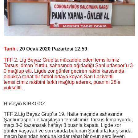
Tarih :
20 Ocak 2020 Pazartesi 12:59
TFF 2. Lig Beyaz Grup’ta mücadele eden temsilcimiz
Tarsus İdman Yurdu, sahasında ağırladığı Şanlıurfaspor’u 3-
0 mağlup etti. Ligde zor günler geçiren rakibi karşısında
oldukça rahat bir futbol ortaya koyan Sarı Lacivertli
temsilcimiz rakibini farklı mağlup ederek, puanını 28’e
yükseltti.
Hüseyin KIRKGÖZ
TFF 2.Lig Beyaz Grup’ta 19. Hafta maçında sahasında
Şanlıurfaspor ile karşılaşan temsilcimiz Tarsus İdmanyurdu,
maçı 3-0 kazanarak haftayı 3 puanla kapattı. Ligde zor
günler yaşayan ve son sırada bulunan Şanlıurfa karşısında
maçın başından sonuna kadar rahat bir oyun sergileyen