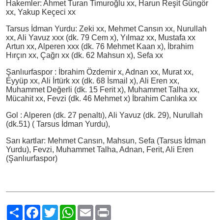
Hakemler: Ahmet Turan Timuroğlu xx, Harun Reşit Güngör
xx, Yakup Keçeci xx
Tarsus İdman Yurdu: Zeki xx, Mehmet Cansın xx, Nurullah
xx, Ali Yavuz xxx (dk. 79 Cem x), Yılmaz xx, Mustafa xx
Artun xx, Alperen xxx (dk. 76 Mehmet Kaan x), İbrahim
Hırçın xx, Çağrı xx (dk. 62 Mahsun x), Sefa xx
Şanlıurfaspor : İbrahim Özdemir x, Adnan xx, Murat xx,
Eyyüp xx, Ali İrtürk xx (dk. 68 İsmail x), Ali Eren xx,
Muhammet Değerli (dk. 15 Ferit x), Muhammet Talha xx,
Mücahit xx, Fevzi (dk. 46 Mehmet x) İbrahim Canlıka xx
Gol : Alperen (dk. 27 penaltı), Ali Yavuz (dk. 29), Nurullah
(dk.51) ( Tarsus İdman Yurdu),
Sarı kartlar: Mehmet Cansın, Mahsun, Sefa (Tarsus İdman
Yurdu), Fevzi, Muhammet Talha, Adnan, Ferit, Ali Eren
(Şanlıurfaspor)
Paylaş
Facebook
Twitter
WhatsApp
Email
Print