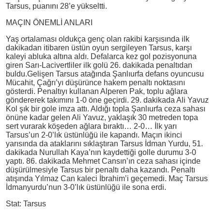
Tarsus, puanını 28’e yükseltti.
MAÇIN ÖNEMLİ ANLARI
Yaş ortalaması oldukça genç olan rakibi karşısında ilk
dakikadan itibaren üstün oyun sergileyen Tarsus, karşı
kaleyi abluka altına aldı. Defalarca kez gol pozisyonuna
giren Sarı-Lacivertliler ilk golü 26. dakikada penaltıdan
buldu.Gelişen Tarsus atağında Şanlıurfa defans oyuncusu
Mücahit, Çağrı’yı düşürünce hakem penaltı noktasını
gösterdi. Penaltıyı kullanan Alperen Pak, toplu ağlara
göndererek takımını 1-0 öne geçirdi. 29. dakikada Ali Yavuz
Kol şık bir gole imza attı. Aldığı topla Şanlıurfa ceza sahası
önüne kadar gelen Ali Yavuz, yaklaşık 30 metreden topa
sert vurarak köşeden ağlara bıraktı… 2-0… İlk yarı
Tarsus’un 2-0’lık üstünlüğü ile kapandı. Maçın ikinci
yarısında da ataklarını sıklaştıran Tarsus İdman Yurdu, 51.
dakikada Nurullah Kaya’nın kaydettiği golle durumu 3-0
yaptı. 86. dakikada Mehmet Cansın’ın ceza sahası içinde
düşürülmesiyle Tarsus bir penaltı daha kazandı. Penaltı
atışında Yılmaz Can kaleci İbrahim’i geçemedi. Maç Tarsus
İdmanyurdu’nun 3-0’lık üstünlüğü ile sona erdi.
Stat: Tarsus