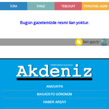
ANASAYFA
MASAÜSTÜ GÖRÜNÜM
HABER ARŞİVİ