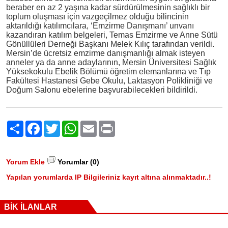
beraber en az 2 yaşına kadar sürdürülmesinin sağlıklı bir
toplum oluşması için vazgeçilmez olduğu bilincinin
aktarıldığı katılımcılara, ‘Emzirme Danışmanı’ unvanı
kazandıran katılım belgeleri, Temas Emzirme ve Anne Sütü
Gönüllüleri Derneği Başkanı Melek Kılıç tarafından verildi.
Mersin’de ücretsiz emzirme danışmanlığı almak isteyen
anneler ya da anne adaylarının, Mersin Üniversitesi Sağlık
Yüksekokulu Ebelik Bölümü öğretim elemanlarına ve Tıp
Fakültesi Hastanesi Gebe Okulu, Laktasyon Polikliniği ve
Doğum Salonu ebelerine başvurabilecekleri bildirildi.
Paylaş
Facebook
Twitter
WhatsApp
Email
Print
Yorum Ekle
Yorumlar (0)
Yapılan yorumlarda IP Bilgileriniz kayıt altına alınmaktadır..!
BİK İLANLAR