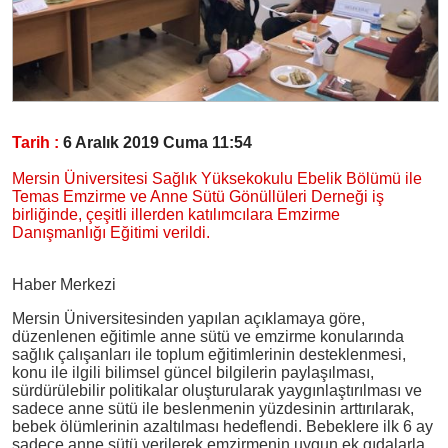
Tarih :
6 Aralık 2019 Cuma 11:54
Mersin Üniversitesi Sağlık Yüksekokulu Ebelik Bölümü ile
Temas Emzirme ve Anne Sütü Gönüllüleri Derneği iş
birliğinde, çeşitli illerden katılımcılara Emzirme
Danışmanlığı Eğitimi verildi.
Haber Merkezi
Mersin Üniversitesinden yapılan açıklamaya göre,
düzenlenen eğitimle anne sütü ve emzirme konularında
sağlık çalışanları ile toplum eğitimlerinin desteklenmesi,
konu ile ilgili bilimsel güncel bilgilerin paylaşılması,
sürdürülebilir politikalar oluşturularak yaygınlaştırılması ve
sadece anne sütü ile beslenmenin yüzdesinin arttırılarak,
bebek ölümlerinin azaltılması hedeflendi. Bebeklere ilk 6 ay
sadece anne sütü verilerek emzirmenin uygun ek gıdalarla