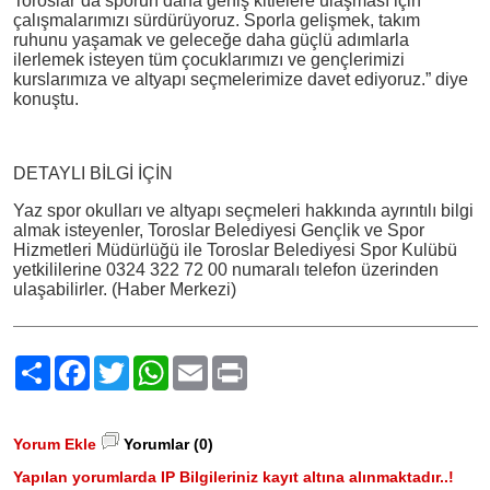
Toroslar’da sporun daha geniş kitlelere ulaşması için
çalışmalarımızı sürdürüyoruz. Sporla gelişmek, takım
ruhunu yaşamak ve geleceğe daha güçlü adımlarla
ilerlemek isteyen tüm çocuklarımızı ve gençlerimizi
kurslarımıza ve altyapı seçmelerimize davet ediyoruz.” diye
konuştu.
DETAYLI BİLGİ İÇİN
Yaz spor okulları ve altyapı seçmeleri hakkında ayrıntılı bilgi
almak isteyenler, Toroslar Belediyesi Gençlik ve Spor
Hizmetleri Müdürlüğü ile Toroslar Belediyesi Spor Kulübü
yetkililerine 0324 322 72 00 numaralı telefon üzerinden
ulaşabilirler. (Haber Merkezi)
Paylaş
Facebook
Twitter
WhatsApp
Email
Print
Yorum Ekle
Yorumlar (0)
Yapılan yorumlarda IP Bilgileriniz kayıt altına alınmaktadır..!