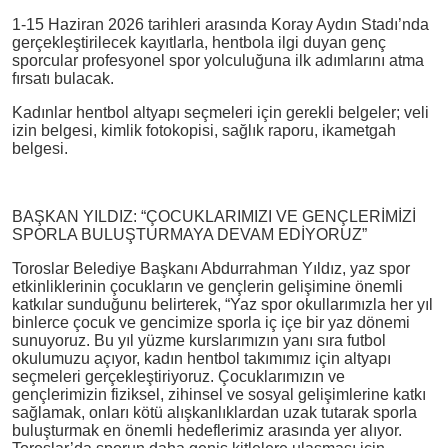
1-15 Haziran 2026 tarihleri arasında Koray Aydın Stadı’nda
gerçekleştirilecek kayıtlarla, hentbola ilgi duyan genç
sporcular profesyonel spor yolculuğuna ilk adımlarını atma
fırsatı bulacak.
Kadınlar hentbol altyapı seçmeleri için gerekli belgeler; veli
izin belgesi, kimlik fotokopisi, sağlık raporu, ikametgah
belgesi.
BAŞKAN YILDIZ: “ÇOCUKLARIMIZI VE GENÇLERİMİZİ
SPORLA BULUŞTURMAYA DEVAM EDİYORUZ”
Toroslar Belediye Başkanı Abdurrahman Yıldız, yaz spor
etkinliklerinin çocukların ve gençlerin gelişimine önemli
katkılar sunduğunu belirterek, “Yaz spor okullarımızla her yıl
binlerce çocuk ve gencimize sporla iç içe bir yaz dönemi
sunuyoruz. Bu yıl yüzme kurslarımızın yanı sıra futbol
okulumuzu açıyor, kadın hentbol takımımız için altyapı
seçmeleri gerçekleştiriyoruz. Çocuklarımızın ve
gençlerimizin fiziksel, zihinsel ve sosyal gelişimlerine katkı
sağlamak, onları kötü alışkanlıklardan uzak tutarak sporla
buluşturmak en önemli hedeflerimiz arasında yer alıyor.