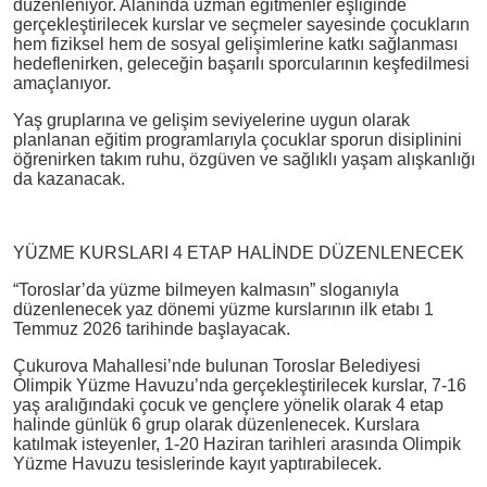
düzenleniyor. Alanında uzman eğitmenler eşliğinde
gerçekleştirilecek kurslar ve seçmeler sayesinde çocukların
hem fiziksel hem de sosyal gelişimlerine katkı sağlanması
hedeflenirken, geleceğin başarılı sporcularının keşfedilmesi
amaçlanıyor.
Yaş gruplarına ve gelişim seviyelerine uygun olarak
planlanan eğitim programlarıyla çocuklar sporun disiplinini
öğrenirken takım ruhu, özgüven ve sağlıklı yaşam alışkanlığı
da kazanacak.
YÜZME KURSLARI 4 ETAP HALİNDE DÜZENLENECEK
“Toroslar’da yüzme bilmeyen kalmasın” sloganıyla
düzenlenecek yaz dönemi yüzme kurslarının ilk etabı 1
Temmuz 2026 tarihinde başlayacak.
Çukurova Mahallesi’nde bulunan Toroslar Belediyesi
Olimpik Yüzme Havuzu’nda gerçekleştirilecek kurslar, 7-16
yaş aralığındaki çocuk ve gençlere yönelik olarak 4 etap
halinde günlük 6 grup olarak düzenlenecek. Kurslara
katılmak isteyenler, 1-20 Haziran tarihleri arasında Olimpik
Yüzme Havuzu tesislerinde kayıt yaptırabilecek.