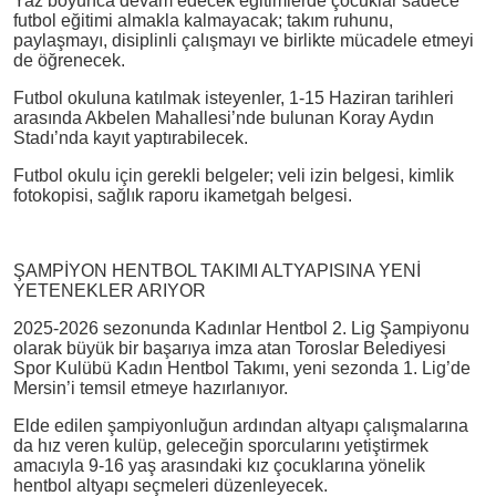
Yaz boyunca devam edecek eğitimlerde çocuklar sadece
futbol eğitimi almakla kalmayacak; takım ruhunu,
paylaşmayı, disiplinli çalışmayı ve birlikte mücadele etmeyi
de öğrenecek.
Futbol okuluna katılmak isteyenler, 1-15 Haziran tarihleri
arasında Akbelen Mahallesi’nde bulunan Koray Aydın
Stadı’nda kayıt yaptırabilecek.
Futbol okulu için gerekli belgeler; veli izin belgesi, kimlik
fotokopisi, sağlık raporu ikametgah belgesi.
ŞAMPİYON HENTBOL TAKIMI ALTYAPISINA YENİ
YETENEKLER ARIYOR
2025-2026 sezonunda Kadınlar Hentbol 2. Lig Şampiyonu
olarak büyük bir başarıya imza atan Toroslar Belediyesi
Spor Kulübü Kadın Hentbol Takımı, yeni sezonda 1. Lig’de
Mersin’i temsil etmeye hazırlanıyor.
Elde edilen şampiyonluğun ardından altyapı çalışmalarına
da hız veren kulüp, geleceğin sporcularını yetiştirmek
amacıyla 9-16 yaş arasındaki kız çocuklarına yönelik
hentbol altyapı seçmeleri düzenleyecek.