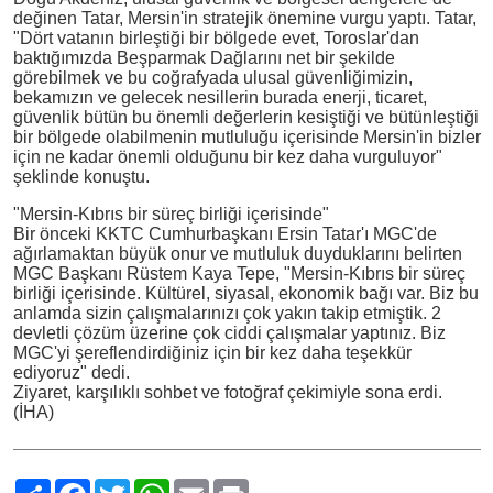
değinen Tatar, Mersin'in stratejik önemine vurgu yaptı. Tatar,
"Dört vatanın birleştiği bir bölgede evet, Toroslar'dan
baktığımızda Beşparmak Dağlarını net bir şekilde
görebilmek ve bu coğrafyada ulusal güvenliğimizin,
bekamızın ve gelecek nesillerin burada enerji, ticaret,
güvenlik bütün bu önemli değerlerin kesiştiği ve bütünleştiği
bir bölgede olabilmenin mutluluğu içerisinde Mersin'in bizler
için ne kadar önemli olduğunu bir kez daha vurguluyor"
şeklinde konuştu.
"Mersin-Kıbrıs bir süreç birliği içerisinde"
Bir önceki KKTC Cumhurbaşkanı Ersin Tatar'ı MGC'de
ağırlamaktan büyük onur ve mutluluk duyduklarını belirten
MGC Başkanı Rüstem Kaya Tepe, "Mersin-Kıbrıs bir süreç
birliği içerisinde. Kültürel, siyasal, ekonomik bağı var. Biz bu
anlamda sizin çalışmalarınızı çok yakın takip etmiştik. 2
devletli çözüm üzerine çok ciddi çalışmalar yaptınız. Biz
MGC'yi şereflendirdiğiniz için bir kez daha teşekkür
ediyoruz" dedi.
Ziyaret, karşılıklı sohbet ve fotoğraf çekimiyle sona erdi.
(İHA)
Paylaş
Facebook
Twitter
WhatsApp
Email
Print