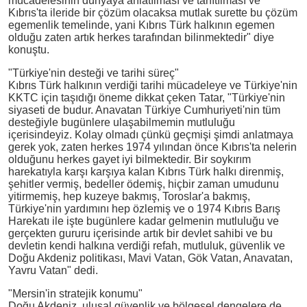
mücadelesinin dünyaya anlatılması ve tanıtılması ve
Kıbrıs'ta ileride bir çözüm olacaksa mutlak surette bu çözüm
egemenlik temelinde, yani Kıbrıs Türk halkının egemen
olduğu zaten artık herkes tarafından bilinmektedir" diye
konuştu.
"Türkiye'nin desteği ve tarihi süreç"
Kıbrıs Türk halkının verdiği tarihi mücadeleye ve Türkiye'nin
KKTC için taşıdığı öneme dikkat çeken Tatar, "Türkiye'nin
siyaseti de budur. Anavatan Türkiye Cumhuriyeti'nin tüm
desteğiyle bugünlere ulaşabilmemin mutluluğu
içerisindeyiz. Kolay olmadı çünkü geçmişi şimdi anlatmaya
gerek yok, zaten herkes 1974 yılından önce Kıbrıs'ta nelerin
olduğunu herkes gayet iyi bilmektedir. Bir soykırım
harekatıyla karşı karşıya kalan Kıbrıs Türk halkı direnmiş,
şehitler vermiş, bedeller ödemiş, hiçbir zaman umudunu
yitirmemiş, hep kuzeye bakmış, Toroslar'a bakmış,
Türkiye'nin yardımını hep özlemiş ve o 1974 Kıbrıs Barış
Harekatı ile işte bugünlere kadar gelmenin mutluluğu ve
gerçekten gururu içerisinde artık bir devlet sahibi ve bu
devletin kendi halkına verdiği refah, mutluluk, güvenlik ve
Doğu Akdeniz politikası, Mavi Vatan, Gök Vatan, Anavatan,
Yavru Vatan" dedi.
"Mersin'in stratejik konumu"
Doğu Akdeniz, ulusal güvenlik ve bölgesel dengelere de