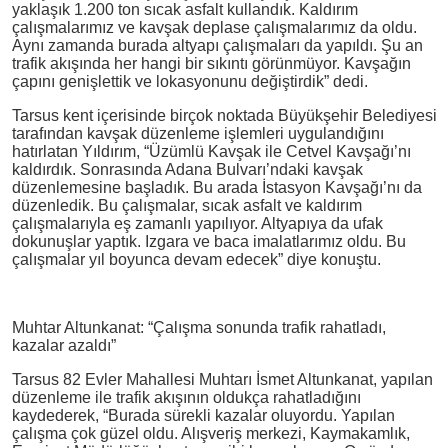
yaklaşık 1.200 ton sıcak asfalt kullandık. Kaldırım
çalışmalarımız ve kavşak deplase çalışmalarımız da oldu.
Aynı zamanda burada altyapı çalışmaları da yapıldı. Şu an
trafik akışında her hangi bir sıkıntı görünmüyor. Kavşağın
çapını genişlettik ve lokasyonunu değiştirdik” dedi.
Tarsus kent içerisinde birçok noktada Büyükşehir Belediyesi
tarafından kavşak düzenleme işlemleri uygulandığını
hatırlatan Yıldırım, “Üzümlü Kavşak ile Cetvel Kavşağı’nı
kaldırdık. Sonrasında Adana Bulvarı’ndaki kavşak
düzenlemesine başladık. Bu arada İstasyon Kavşağı’nı da
düzenledik. Bu çalışmalar, sıcak asfalt ve kaldırım
çalışmalarıyla eş zamanlı yapılıyor. Altyapıya da ufak
dokunuşlar yaptık. Izgara ve baca imalatlarımız oldu. Bu
çalışmalar yıl boyunca devam edecek” diye konuştu.
Muhtar Altunkanat: “Çalışma sonunda trafik rahatladı,
kazalar azaldı”
Tarsus 82 Evler Mahallesi Muhtarı İsmet Altunkanat, yapılan
düzenleme ile trafik akışının oldukça rahatladığını
kaydederek, “Burada sürekli kazalar oluyordu. Yapılan
çalışma çok güzel oldu. Alışveriş merkezi, Kaymakamlık,