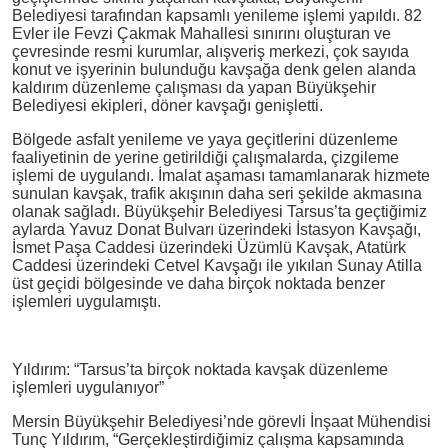
Belediyesi tarafından kapsamlı yenileme işlemi yapıldı. 82
Evler ile Fevzi Çakmak Mahallesi sınırını oluşturan ve
çevresinde resmi kurumlar, alışveriş merkezi, çok sayıda
konut ve işyerinin bulunduğu kavşağa denk gelen alanda
kaldırım düzenleme çalışması da yapan Büyükşehir
Belediyesi ekipleri, döner kavşağı genişletti.
Bölgede asfalt yenileme ve yaya geçitlerini düzenleme
faaliyetinin de yerine getirildiği çalışmalarda, çizgileme
işlemi de uygulandı. İmalat aşaması tamamlanarak hizmete
sunulan kavşak, trafik akışının daha seri şekilde akmasına
olanak sağladı. Büyükşehir Belediyesi Tarsus’ta geçtiğimiz
aylarda Yavuz Donat Bulvarı üzerindeki İstasyon Kavşağı,
İsmet Paşa Caddesi üzerindeki Üzümlü Kavşak, Atatürk
Caddesi üzerindeki Cetvel Kavşağı ile yıkılan Sunay Atilla
üst geçidi bölgesinde ve daha birçok noktada benzer
işlemleri uygulamıştı.
Yıldırım: “Tarsus’ta birçok noktada kavşak düzenleme
işlemleri uygulanıyor”
Mersin Büyükşehir Belediyesi’nde görevli İnşaat Mühendisi
Tunç Yıldırım, “Gerçekleştirdiğimiz çalışma kapsamında