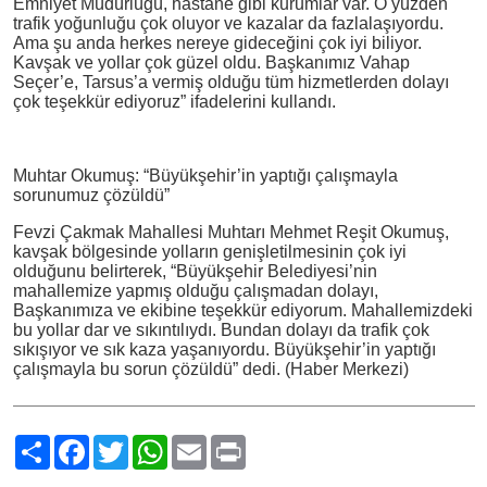
Emniyet Müdürlüğü, hastane gibi kurumlar var. O yüzden
trafik yoğunluğu çok oluyor ve kazalar da fazlalaşıyordu.
Ama şu anda herkes nereye gideceğini çok iyi biliyor.
Kavşak ve yollar çok güzel oldu. Başkanımız Vahap
Seçer’e, Tarsus’a vermiş olduğu tüm hizmetlerden dolayı
çok teşekkür ediyoruz” ifadelerini kullandı.
Muhtar Okumuş: “Büyükşehir’in yaptığı çalışmayla
sorunumuz çözüldü”
Fevzi Çakmak Mahallesi Muhtarı Mehmet Reşit Okumuş,
kavşak bölgesinde yolların genişletilmesinin çok iyi
olduğunu belirterek, “Büyükşehir Belediyesi’nin
mahallemize yapmış olduğu çalışmadan dolayı,
Başkanımıza ve ekibine teşekkür ediyorum. Mahallemizdeki
bu yollar dar ve sıkıntılıydı. Bundan dolayı da trafik çok
sıkışıyor ve sık kaza yaşanıyordu. Büyükşehir’in yaptığı
çalışmayla bu sorun çözüldü” dedi. (Haber Merkezi)
Paylaş
Facebook
Twitter
WhatsApp
Email
Print