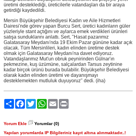
üretimi desteklediği, üreticilerle vatandaşları da bir araya
getirdiği kaydedildi.
Mersin Büyükşehir Belediyesi Kadın ve Aile Hizmetleri
Dairesi'nde görev yapan Burcu Sert, üretici kadınların güler
yüzleriyle stant açtığını ve aylarca emek verdikleri ürünleri
satışa sunduklarını anlattı. Sert, "Hasat pazarımız
Galatasaray Meydanı'nda 19 Ekim Pazar gününe kadar açık
olacak. Tüm Mersinlileri, kadın elinden üretime destek
olmak için Galatasaray Meydanı'na davet ediyoruz.
Vatandaşlarımız Mut'un obruk peynirinden Gülnar'ın
pekmezine, kuş üzümüne, salçalardan Tarsus zeytinine
kadar birçok ürünü burada bulabilir. Büyükşehir Belediyesi
olarak kadın elinden üretimi ve dayanışmayı
desteklemekten mutluluk duyuyoruz" dedi. (iha)
Paylaş
Facebook
Twitter
WhatsApp
Email
Print
Yorum Ekle
Yorumlar (0)
Yapılan yorumlarda IP Bilgileriniz kayıt altına alınmaktadır..!