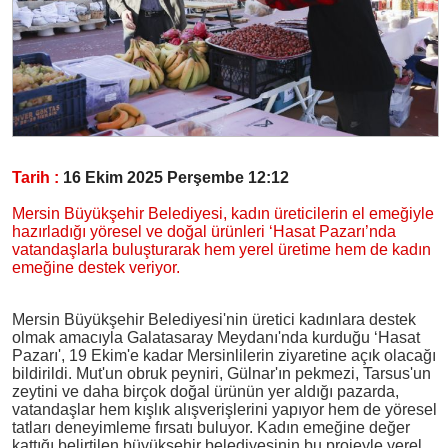
Tarih :
16 Ekim 2025 Perşembe 12:12
Mersin Büyükşehir Belediyesi, kadın üreticilerin el emeğiyle
hazırladığı yöresel ve doğal ürünleri ‘Hasat Pazarı’nda
vatandaşlarla buluşturarak hem yerel üretime hem de kadın
emeğine destek veriyor.
Mersin Büyükşehir Belediyesi'nin üretici kadınlara destek
olmak amacıyla Galatasaray Meydanı'nda kurduğu ‘Hasat
Pazarı', 19 Ekim'e kadar Mersinlilerin ziyaretine açık olacağı
bildirildi. Mut'un obruk peyniri, Gülnar'ın pekmezi, Tarsus'un
zeytini ve daha birçok doğal ürünün yer aldığı pazarda,
vatandaşlar hem kışlık alışverişlerini yapıyor hem de yöresel
tatları deneyimleme fırsatı buluyor. Kadın emeğine değer
kattığı belirtilen büyükşehir belediyesinin bu projeyle yerel