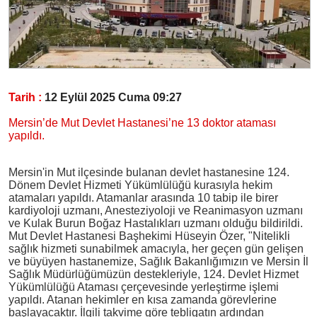
Tarih :
12 Eylül 2025 Cuma 09:27
Mersin’de Mut Devlet Hastanesi’ne 13 doktor ataması
yapıldı.
Mersin'in Mut ilçesinde bulanan devlet hastanesine 124.
Dönem Devlet Hizmeti Yükümlülüğü kurasıyla hekim
atamaları yapıldı. Atamanlar arasında 10 tabip ile birer
kardiyoloji uzmanı, Anesteziyoloji ve Reanimasyon uzmanı
ve Kulak Burun Boğaz Hastalıkları uzmanı olduğu bildirildi.
Mut Devlet Hastanesi Başhekimi Hüseyin Özer, "Nitelikli
sağlık hizmeti sunabilmek amacıyla, her geçen gün gelişen
ve büyüyen hastanemize, Sağlık Bakanlığımızın ve Mersin İl
Sağlık Müdürlüğümüzün destekleriyle, 124. Devlet Hizmet
Yükümlülüğü Ataması çerçevesinde yerleştirme işlemi
yapıldı. Atanan hekimler en kısa zamanda görevlerine
başlayacaktır. İlgili takvime göre tebligatın ardından