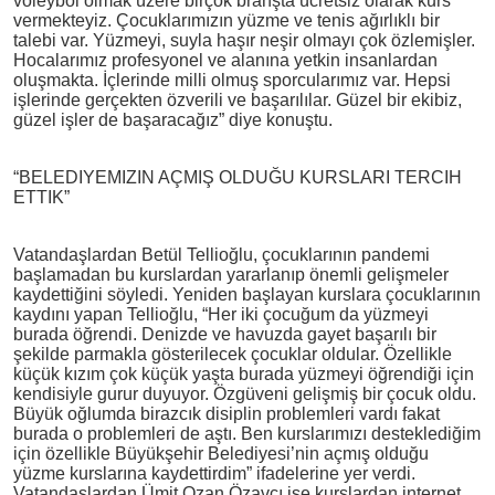
voleybol olmak üzere birçok branşta ücretsiz olarak kurs
vermekteyiz. Çocuklarımızın yüzme ve tenis ağırlıklı bir
talebi var. Yüzmeyi, suyla haşır neşir olmayı çok özlemişler.
Hocalarımız profesyonel ve alanına yetkin insanlardan
oluşmakta. İçlerinde milli olmuş sporcularımız var. Hepsi
işlerinde gerçekten özverili ve başarılılar. Güzel bir ekibiz,
güzel işler de başaracağız” diye konuştu.
“BELEDIYEMIZIN AÇMIŞ OLDUĞU KURSLARI TERCIH
ETTIK”
Vatandaşlardan Betül Tellioğlu, çocuklarının pandemi
başlamadan bu kurslardan yararlanıp önemli gelişmeler
kaydettiğini söyledi. Yeniden başlayan kurslara çocuklarının
kaydını yapan Tellioğlu, “Her iki çocuğum da yüzmeyi
burada öğrendi. Denizde ve havuzda gayet başarılı bir
şekilde parmakla gösterilecek çocuklar oldular. Özellikle
küçük kızım çok küçük yaşta burada yüzmeyi öğrendiği için
kendisiyle gurur duyuyor. Özgüveni gelişmiş bir çocuk oldu.
Büyük oğlumda birazcık disiplin problemleri vardı fakat
burada o problemleri de aştı. Ben kurslarımızı desteklediğim
için özellikle Büyükşehir Belediyesi’nin açmış olduğu
yüzme kurslarına kaydettirdim” ifadelerine yer verdi.
Vatandaşlardan Ümit Ozan Özavcı ise kurslardan internet