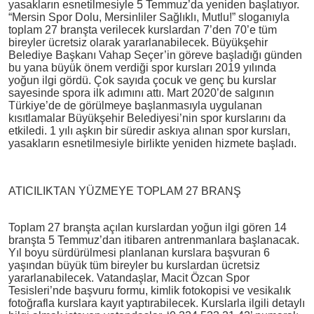
yasakların esnetilmesiyle 5 Temmuz’da yeniden başlatıyor.
“Mersin Spor Dolu, Mersinliler Sağlıklı, Mutlu!” sloganıyla
toplam 27 branşta verilecek kurslardan 7’den 70’e tüm
bireyler ücretsiz olarak yararlanabilecek. Büyükşehir
Belediye Başkanı Vahap Seçer’in göreve başladığı günden
bu yana büyük önem verdiği spor kursları 2019 yılında
yoğun ilgi gördü. Çok sayıda çocuk ve genç bu kurslar
sayesinde spora ilk adımını attı. Mart 2020’de salgının
Türkiye’de de görülmeye başlanmasıyla uygulanan
kısıtlamalar Büyükşehir Belediyesi’nin spor kurslarını da
etkiledi. 1 yılı aşkın bir süredir askıya alınan spor kursları,
yasakların esnetilmesiyle birlikte yeniden hizmete başladı.
ATICILIKTAN YÜZMEYE TOPLAM 27 BRANŞ
Toplam 27 branşta açılan kurslardan yoğun ilgi gören 14
branşta 5 Temmuz’dan itibaren antrenmanlara başlanacak.
Yıl boyu sürdürülmesi planlanan kurslara başvuran 6
yaşından büyük tüm bireyler bu kurslardan ücretsiz
yararlanabilecek. Vatandaşlar, Macit Özcan Spor
Tesisleri’nde başvuru formu, kimlik fotokopisi ve vesikalık
fotoğrafla kurslara kayıt yaptırabilecek. Kurslarla ilgili detaylı