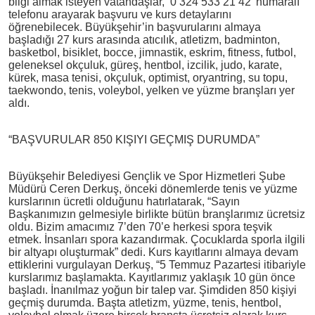
bilgi almak isteyen vatandaşlar, ‘0 324 533 21 42’ numaralı
telefonu arayarak başvuru ve kurs detaylarını
öğrenebilecek. Büyükşehir’in başvurularını almaya
başladığı 27 kurs arasında atıcılık, atletizm, badminton,
basketbol, bisiklet, bocce, jimnastik, eskrim, fitness, futbol,
geleneksel okçuluk, güreş, hentbol, izcilik, judo, karate,
kürek, masa tenisi, okçuluk, optimist, oryantring, su topu,
taekwondo, tenis, voleybol, yelken ve yüzme branşları yer
aldı.
“BAŞVURULAR 850 KIŞIYI GEÇMIŞ DURUMDA”
Büyükşehir Belediyesi Gençlik ve Spor Hizmetleri Şube
Müdürü Ceren Derkuş, önceki dönemlerde tenis ve yüzme
kurslarının ücretli olduğunu hatırlatarak, “Sayın
Başkanımızın gelmesiyle birlikte bütün branşlarımız ücretsiz
oldu. Bizim amacımız 7’den 70’e herkesi spora teşvik
etmek. İnsanları spora kazandırmak. Çocuklarda sporla ilgili
bir altyapı oluşturmak” dedi. Kurs kayıtlarını almaya devam
ettiklerini vurgulayan Derkuş, “5 Temmuz Pazartesi itibariyle
kurslarımız başlamakta. Kayıtlarımız yaklaşık 10 gün önce
başladı. İnanılmaz yoğun bir talep var. Şimdiden 850 kişiyi
geçmiş durumda. Başta atletizm, yüzme, tenis, hentbol,