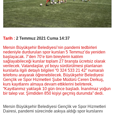
Tarih :
2 Temmuz 2021 Cuma 14:37
Mersin Büyükşehir Belediyesi’nin pandemi tedbirleri
nedeniyle durdurulan spor kursları 5 Temmuz’da yeniden
başlayacak. 7’den 70’e tüm bireylerin katılım
sağlayabileceği kurslar toplam 27 branşta ücretsiz olarak
verilecek. Vatandaşlar, yıl boyu sürdürülmesi planlanan
kurslarla ilgili detaylı bilgileri “0 324 533 21 42” numaralı
telefonu arayarak öğrenebilecek. Büyükşehir Belediyesi
Gençlik ve Spor Hizmetleri Şube Müdürü Ceren Derkuş,
kurs kayıtlarını almaya devam ettiklerini belirterek,
“Kayıtlarımız yaklaşık 10 gün önce başladı. İnanılmaz yoğun
bir talep var. Şimdiden 850 kişiyi geçmiş durumda” dedi.
Mersin Büyükşehir Belediyesi Gençlik ve Spor Hizmetleri
Dairesi, pandemi sürecinde askıya aldığı spor kurslarını