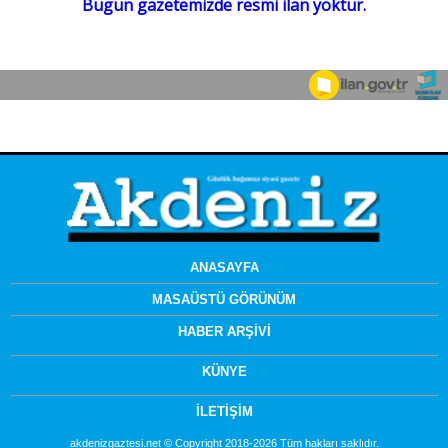
ANASAYFA
MASAÜSTÜ GÖRÜNÜM
HABER ARŞİVİ
KÜNYE
İLETİŞİM
akdenizgaztesi.net © Copyright 2018-2026 Tüm hakları saklıdır.