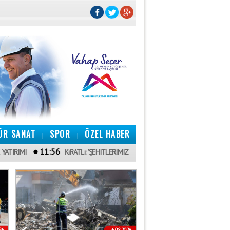
ÜR SANAT
SPOR
ÖZEL HABER
|
|
11:56
KıRATLı: "ŞEHITLERIMIZIN EMANETINE SAHIP ÇıKACAK, KARDEŞLIĞIMIZ
26
6.08.2026