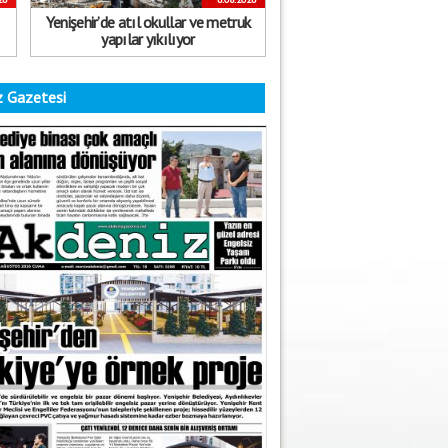
Yenişehir’de atıl okullar ve metruk
yapılar yıkılıyor
 Gazetesi