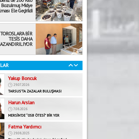
deniz’de 200 Kilo
Bozulmuş Midye
Mehmet Selvi
ması Ele Geçirildi
19.08.2020
ÖKÜZ ÖLDÜ ORTAKLIK BOZULDU!
TOROSLAR’A BİR
Abdullah Biçer
TESİS DAHA
6.03.2026
AZANDIRILIYOR
Yanlış Referans Kaybettirir
Yakup Boncuk
LAR
29.07.2026
TARSUS’TA ZAZALAR BULUŞMASI
Harun Arslan
7.08.2026
MERSİN’DE “0SB ÖTESİ” BİR YER
Fatma Yardımcı
29.08.2025
Bir milletin kaderini çizen iki zafer!
Faruk Rifaioğlu
22.09.2025