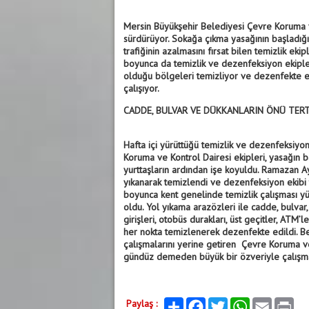
Mersin Büyükşehir Belediyesi Çevre Koruma ve
sürdürüyor. Sokağa çıkma yasağının başladığı 
trafiğinin azalmasını fırsat bilen temizlik eki
boyunca da temizlik ve dezenfeksiyon ekipler
olduğu bölgeleri temizliyor ve dezenfekte e
çalışıyor.
CADDE, BULVAR VE DÜKKANLARIN ÖNÜ TER
Hafta içi yürüttüğü temizlik ve dezenfeksiyon
Koruma ve Kontrol Dairesi ekipleri, yasağın b
yurttaşların ardından işe koyuldu. Ramazan Ayı
yıkanarak temizlendi ve dezenfeksiyon ekibi 
boyunca kent genelinde temizlik çalışması yü
oldu. Yol yıkama arazözleri ile cadde, bulvar,
girişleri, otobüs durakları, üst geçitler, ATM’
her nokta temizlenerek dezenfekte edildi. Be
çalışmalarını yerine getiren Çevre Koruma ve 
gündüz demeden büyük bir özveriyle çalışm
Paylaş :
Paylaş
Facebook
Twitter
WhatsApp
Email
Print