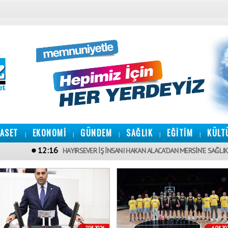
YASET
EKONOMİ
GÜNDEM
SAĞLIK
EĞİTİM
KÜLT
|
|
|
|
|
12:16
HAYIRSEVER İŞ İNSANI HAKAN ALACA’DAN MERSİN’E SAĞLIK YATIRIMI
7.08.2026
6.08.20