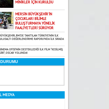
MİNİKLER İÇİN KURULDU
7.08.2026
MERSİN’DE “0SB ÖTESİ” BİR YER
MERSİN BÜYÜKŞEHİR’İN
Fatma Yardımcı
ÇOCUKLARI BİLİMLE
29.08.2025
BULUŞTURMAYA YÖNELİK
FAALİYETLERİ SÜRÜYOR
Bir milletin kaderini çizen iki zafer!
BÜYÜKŞEHİR, BM’DE TANITILAN TÜRKİYE’NİN İLK
Faruk Rifaioğlu
ULUSALTI DEĞERLENDİRME RAPORU’NDA İLK SIRADA
22.09.2025
BALTANIN… HANÇERİ KIRDIĞI O GÜN
SİNEMA OFİSİ’NİN DESTEKLEDİĞİ İLK FİLM “KESİLMİŞ
GİBİ”, OSCAR YOLUNDA!
Dilara Aksoy
18.06.2026
Yaz Ayları Artık Bir Mevsim Değil; Uyarı
Gündoğdu Yıldırım
5.08.2026
GÜNE DAİR
L MEDYA