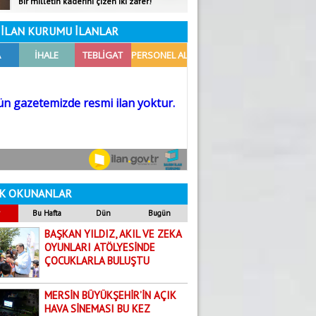
BALTANIN… HANÇERİ KIRDIĞI O GÜN
İLAN KURUMU İLANLAR
Dilara Aksoy
18.06.2026
Yaz Ayları Artık Bir Mevsim Değil; Uyarı
Gündoğdu Yıldırım
5.08.2026
GÜNE DAİR
Mehmet Selvi
19.08.2020
ÖKÜZ ÖLDÜ ORTAKLIK BOZULDU!
K OKUNANLAR
Abdullah Biçer
Bu Hafta
Dün
Bugün
6.03.2026
Yanlış Referans Kaybettirir
BAŞKAN YILDIZ, AKIL VE ZEKA
OYUNLARI ATÖLYESİNDE
Yakup Boncuk
ÇOCUKLARLA BULUŞTU
29.07.2026
TARSUS’TA ZAZALAR BULUŞMASI
MERSİN BÜYÜKŞEHİR’İN AÇIK
HAVA SİNEMASI BU KEZ
Harun Arslan