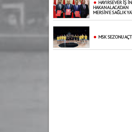
HAYIRSEVER İŞ İ
HAKAN ALACA’DAN
MERSİN’E SAĞLIK YA
MSK SEZONU AÇT