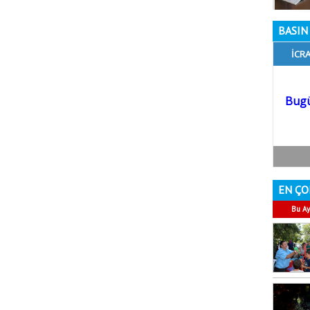
BASIN 
EN ÇO
Bu Ay