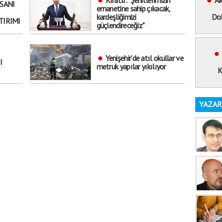
Kıratlı: "Şehitlerimizin
Ak
NSANI
emanetine sahip çıkacak,
kardeşliğimizi
Dol
TIRIMI
güçlendireceğiz"
Yenişehir’de atıl okullar ve
I
metruk yapılar yıkılıyor
K
YAZAR