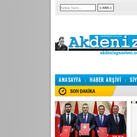
ANASAYFA
HABER ARŞİVİ
Sİ
|
|
7.08.2026