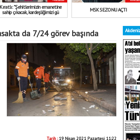
Kıratlı: "Şehitlerimizin emanetine
MSK SEZONU AÇTI
sahip çıkacak, kardeşliğimizi gü
Akdeniz
yasakta da 7/24 görev başında
Tarih :
19 Nisan 2021 Pazartesi 11:22