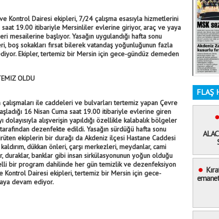
 Kontrol Dairesi ekipleri, 7/24 çalışma esasıyla hizmetlerini
saat 19.00 itibariyle Mersinliler evlerine giriyor, araç ve yaya
pleri mesailerine başlıyor. Yasağın uygulandığı hafta sonu
i, boş sokakları fırsat bilerek vatandaş yoğunluğunun fazla
diyor. Ekipler, tertemiz bir Mersin için gece-gündüz demeden
TEMIZ OLDU
FLAŞ 
 çalışmaları ile caddeleri ve bulvarları tertemiz yapan Çevre
aşladığı 16 Nisan Cuma saat 19.00 itibariyle evlerine giren
 dolayısıyla alışverişin yapıldığı özellikle kalabalık bölgeler
tarafından dezenfekte edildi. Yasağın sürdüğü hafta sonu
ALAC
rüten ekiplerin bir durağı da Akdeniz ilçesi Hastane Caddesi
 kaldırım, dükkan önleri, çarşı merkezleri, meydanlar, cami
ler, duraklar, banklar gibi insan sirkülasyonunun yoğun olduğu
lli bir program dahilinde her gün temizlik ve dezenfeksiyon
Kıra
Kontrol Dairesi ekipleri, tertemiz bir Mersin için gece-
emaneti
aya devam ediyor.