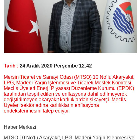
Tarih :
24 Aralık 2020 Perşembe 12:42
Mersin Ticaret ve Sanayi Odası (MTSO) 10 No’lu Akaryakıt,
LPG, Madeni Yağın İşlenmesi ve Ticareti Meslek Komitesi
Meclis Üyeleri Enerji Piyasası Düzenleme Kurumu (EPDK)
tarafından tespit edilen ve enflasyona dahil edilmeyerek
değiştirilmeyen akaryakıt karlılıklardan şikayetçi. Meclis
Üyeleri sektör adına karlılıkların enflasyona
endekslenmesini talep ediyor.
Haber Merkezi
MTSO 10 No’lu Akaryakıt, LPG, Madeni Yağın İşlenmesi ve