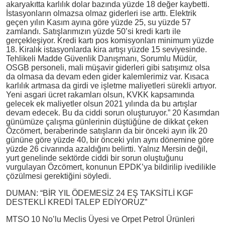
akaryakıtta karlılık dolar bazında yüzde 18 değer kaybetti.
İstasyonların olmazsa olmaz giderleri ise arttı. Elektrik
geçen yılın Kasım ayına göre yüzde 25, su yüzde 57
zamlandı. Satışlarımızın yüzde 50’si kredi kartı ile
gerçekleşiyor. Kredi kartı pos komisyonları minimum yüzde
18. Kiralık istasyonlarda kira artışı yüzde 15 seviyesinde.
Tehlikeli Madde Güvenlik Danışmanı, Sorumlu Müdür,
OSGB personeli, mali müşavir giderleri gibi satışımız olsa
da olmasa da devam eden gider kalemlerimiz var. Kısaca
karlılık artmasa da girdi ve işletme maliyetleri sürekli artıyor.
Yeni asgari ücret rakamları olsun, KVKK kapsamında
gelecek ek maliyetler olsun 2021 yılında da bu artışlar
devam edecek. Bu da ciddi sorun oluşturuyor.” 20 Kasımdan
günümüze çalışma günlerinin düştüğüne de dikkat çeken
Özcömert, beraberinde satışların da bir önceki ayın ilk 20
gününe göre yüzde 40, bir önceki yılın aynı dönemine göre
yüzde 26 civarında azaldığını belirtti. Yalnız Mersin değil,
yurt genelinde sektörde ciddi bir sorun oluştuğunu
vurgulayan Özcömert, konunun EPDK’ya bildirilip ivedilikle
çözülmesi gerektiğini söyledi.
DUMAN: “BİR YIL ÖDEMESİZ 24 EŞ TAKSİTLİ KGF
DESTEKLİ KREDİ TALEP EDİYORUZ”
MTSO 10 No’lu Meclis Üyesi ve Orpet Petrol Ürünleri