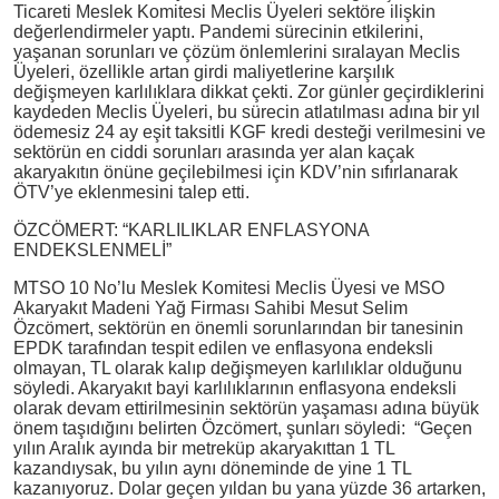
Ticareti Meslek Komitesi Meclis Üyeleri sektöre ilişkin
değerlendirmeler yaptı. Pandemi sürecinin etkilerini,
yaşanan sorunları ve çözüm önlemlerini sıralayan Meclis
Üyeleri, özellikle artan girdi maliyetlerine karşılık
değişmeyen karlılıklara dikkat çekti. Zor günler geçirdiklerini
kaydeden Meclis Üyeleri, bu sürecin atlatılması adına bir yıl
ödemesiz 24 ay eşit taksitli KGF kredi desteği verilmesini ve
sektörün en ciddi sorunları arasında yer alan kaçak
akaryakıtın önüne geçilebilmesi için KDV’nin sıfırlanarak
ÖTV’ye eklenmesini talep etti.
ÖZCÖMERT: “KARLILIKLAR ENFLASYONA
ENDEKSLENMELİ”
MTSO 10 No’lu Meslek Komitesi Meclis Üyesi ve MSO
Akaryakıt Madeni Yağ Firması Sahibi Mesut Selim
Özcömert, sektörün en önemli sorunlarından bir tanesinin
EPDK tarafından tespit edilen ve enflasyona endeksli
olmayan, TL olarak kalıp değişmeyen karlılıklar olduğunu
söyledi. Akaryakıt bayi karlılıklarının enflasyona endeksli
olarak devam ettirilmesinin sektörün yaşaması adına büyük
önem taşıdığını belirten Özcömert, şunları söyledi: “Geçen
yılın Aralık ayında bir metreküp akaryakıttan 1 TL
kazandıysak, bu yılın aynı döneminde de yine 1 TL
kazanıyoruz. Dolar geçen yıldan bu yana yüzde 36 artarken,