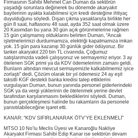
Firmasının Sahibi Mehmet Can Duman da sektörün
yaşadığı sorunlara değinerek bu dönemde akaryakıt
bayilerinin ayakta kalabilmesi için kredi desteğine ihtiyaç
duyulduğunu söyledi. Dışarı çıkma yasaklarıyla birlikte her
gün 8 saat, haftasonu 48 saat, ayda 352 saat olmak üzere
20 Kasımdan bu yana 30 gün açık görünmelerine rağmen
15 gün çalışmamış olduklarını belirten Duman, “Ancak
işletmelerimizi durdurmamıza, elektriği kapatmamıza imkan
yok. 15 gün para kazanıp 30 günlük gider ödüyoruz. Bir
tanker akaryakıt 220 bin TL civarında. Çoğumuz
satışlarımızda vadeli çalışıyoruz ve sermayemiz eriyor. 3 ay
ötelenen SGK primi ya da KDV ödemelerinin zamanı geldi.
Bunların altından mevcut sermayemizle kalkabilmemiz iyice
zorlaştı” dedi. Çözüm olarak bir yıl ödemesiz 24 ay eşit
taksitli KGF destekli banka kredisi talep ettiklerini
vurgulayan Duman, bunun yanında personel giderlerindeki
SGK ya da vergi yüklerinin de ötelenmek yerine devlet
tarafından karşılanmasını beklediklerini söyledi. Duman,
bunun gerçekleşmesi halinde bu rakamların da personele
yansıtılabileceğine işaret etti.
KANAR: “KDV SIFIRLANARAK ÖTV’YE EKLENMELİ”
MTSO 10 No’lu Meclis Üyesi ve Kanaroğlu Nakliye
Akaryakıt Firması Sahibi Edip Kanar ise sektörün devam