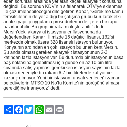
eden sorunları arasında yer alan kaçak akaryakıt konusuna
değindi. Bu sorunun KDV’nin sıfırlanarak ÖTV’ye eklenmesi
ile çözümlenebileceğini dile getiren Kanar, “Gerekirse kamu
temsilcilerinin de yer aldığı bir çalışma grubu kurularak etki
analizi yapılıp uygulama prosedürlerini de içeren bir rapor
hazırlanabilir. Bu grup bir rakam oluşturabilir” dedi.
Mersin’deki akaryakıt istasyonu enflasyonuna da
değerlendiren Kanar, “İlimizde 16 dağıtıcı lisansı, 132’si
merkezde olmak üzere 328 lisanslı istasyon bulunuyor.
Konya’nın ardından en çok istasyon bulunan kent Mersin.
Şu anda olması gereken akaryakıt istasyonunun 2-3
katından fazla istasyon var. Bu durumda bir istasyonun başa
baş noktasına gelebilmesi için günde en az 10 bin litre
civarında satış yapması gerekirken istasyon sayısının fazla
olması nedeniyle bu rakam 6-7 bin litrelerde kalıyor ve
kazanç olmuyor. Yeni bir istasyon ruhsatı verileceği zaman
belediyelerin MTSO 10 No’lu Komite’nin görüşünü alması
gerektiğine inanıyoruz” dedi.
Paylaş
Facebook
Twitter
WhatsApp
Email
Print